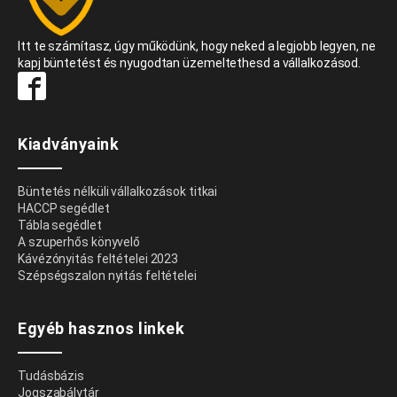
Itt te számítasz, úgy működünk, hogy neked a legjobb legyen, ne
kapj büntetést és nyugodtan üzemeltethesd a vállalkozásod.
Kiadványaink
Büntetés nélküli vállalkozások titkai
HACCP segédlet
Tábla segédlet
A szuperhős könyvelő
Kávézónyitás feltételei 2023
Szépségszalon nyitás feltételei
Egyéb hasznos linkek
Tudásbázis
Jogszabálytár