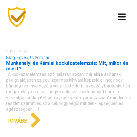
2024.12.02.
Blog
,
Egyéb
,
Üzletnyitás
Munkahelyi és Kémiai kockázatelemzés: Mit, mikor és
miért?
A kockázatelemzés szó hallatán sokan már előre ásítanak,
pedig valójában ez egy izgalmas kihívás! Képzeld el, hogy egy
bűnügyi film nyomozója vagy, aki felderíti a veszélyforrásokat és
megakadályozza azt, hogy a dolgozók biztonságát bármi is
veszélybe sodorja! Ebben a „kockázat-nyomozásban” minden kis
részlet számít, és az a cél, hogy végül mindenki épségben és
egészségben […]
TOVÁBB