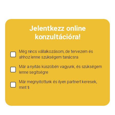
Jelentkezz online
konzultációra!
Még nincs vállalkozásom, de tervezem és
ahhoz lenne szükségem tanácsra
Már a nyitás küszöbén vagyunk, és szükségem
lenne segítségre
Már megnyitottunk és ilyen partnert keresek,
mint ti
Ha még nincs vállalkozásod...
Ez esetben is szívesen adunk tanácsot, de ez
esetben a konzultáció díja 20 000
Teljes név
*