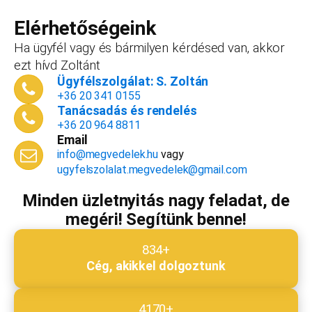
forint+áfa.Amennyiben viszont később nyitsz
vállalkozást, ezt az összeget le tudjuk vonni a
Elérhetőségeink
dokumentációk, engedélyek árából így végül
Ha ügyfél vagy és bármilyen kérdésed van, akkor
is, ha nyitsz valamit, a konzultáció díjmentes.
ezt hívd Zoltánt
Telefonszám
*
Ügyfélszolgálat: S. Zoltán
+36 20 341 0155
Tanácsadás és rendelés
+36 20 964 8811
Email
Email cím
*
info@megvedelek.hu
vagy
ugyfelszolalat.megvedelek@gmail.com
Minden üzletnyitás nagy feladat, de
megéri! Segítünk benne!
Megjegyzés
*
834+
Cég, akikkel dolgoztunk
Beküldés
4170+