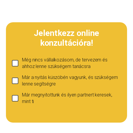
Jelentkezz online
konzultációra!
Még nincs vállalkozásom, de tervezem és
ahhoz lenne szükségem tanácsra
Már a nyitás küszöbén vagyunk, és szükségem
lenne segítségre
Már megnyitottunk és ilyen partnert keresek,
mint ti
Ha még nincs vállalkozásod...
Ez esetben is szívesen adunk tanácsot, de ez
esetben a konzultáció díja 20 000
Teljes név
*