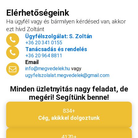
forint+áfa.Amennyiben viszont később nyitsz
vállalkozást, ezt az összeget le tudjuk vonni a
Elérhetőségeink
dokumentációk, engedélyek árából így végül
Ha ügyfél vagy és bármilyen kérdésed van, akkor
is, ha nyitsz valamit, a konzultáció díjmentes.
ezt hívd Zoltánt
Telefonszám
*
Ügyfélszolgálat: S. Zoltán
+36 20 341 0155
Tanácsadás és rendelés
+36 20 964 8811
Email
Email cím
*
info@megvedelek.hu
vagy
ugyfelszolalat.megvedelek@gmail.com
Minden üzletnyitás nagy feladat, de
megéri! Segítünk benne!
Megjegyzés
*
834+
Cég, akikkel dolgoztunk
Beküldés
4170+