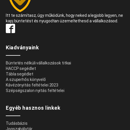
Itt te számítasz, úgy működünk, hogy neked a legjobb legyen, ne
kapj büntetést és nyugodtan üzemeltethesd a vállalkozásod.
Kiadványaink
Büntetés nélküli vállalkozások titkai
HACCP segédlet
Tábla segédlet
A szuperhős könyvelő
Kávézónyitás feltételei 2023
Szépségszalon nyitás feltételei
Egyéb hasznos linkek
Tudásbázis
Jogszabálytár