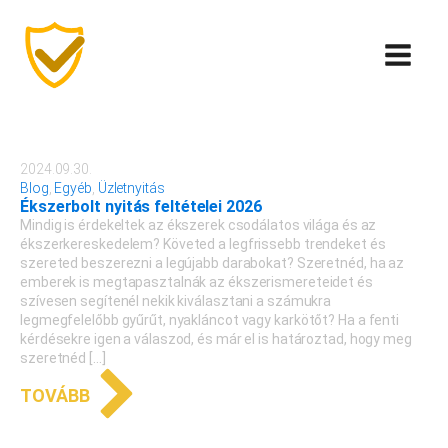
2024.09.30.
Blog
,
Egyéb
,
Üzletnyitás
Ékszerbolt nyitás feltételei 2026
Mindig is érdekeltek az ékszerek csodálatos világa és az
ékszerkereskedelem? Követed a legfrissebb trendeket és
szereted beszerezni a legújabb darabokat? Szeretnéd, ha az
emberek is megtapasztalnák az ékszerismereteidet és
szívesen segítenél nekik kiválasztani a számukra
legmegfelelőbb gyűrűt, nyakláncot vagy karkötőt? Ha a fenti
kérdésekre igen a válaszod, és már el is határoztad, hogy meg
szeretnéd […]
TOVÁBB