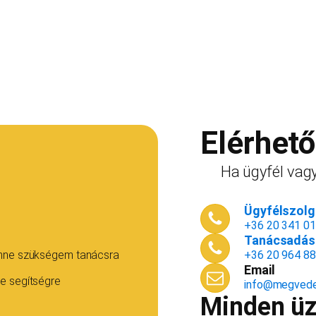
Elérhet
Ha ügyfél vagy
Ügyfélszolgá
+36 20 341 0
Tanácsadás 
enne szükségem tanácsra
+36 20 964 8
Email
e segítségre
info@megvede
Minden üzl