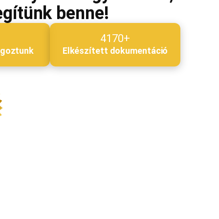
egítünk benne!
4170+
lgoztunk
Elkészített dokumentáció