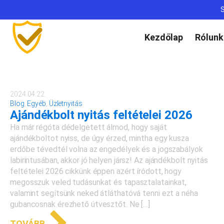
S
Kezdőlap
Rólunk
2024.04.22.
Blog
,
Egyéb
,
Üzletnyitás
Ajándékbolt nyitás feltételei 2026
Ha már régóta dédelgetett álmod, hogy saját
ajándékboltot nyiss, de úgy érzed, mintha egy kusza
erdőbe tévedtél volna az engedélyek és a jogszabályok
labirintusában, akkor jó helyen jársz! Az ajándékbolt nyitás
feltételei 2026 cikkünk éppen azért íródott, hogy
megosszuk veled tudásunkat és tapasztalatainkat,
valamint segítsünk neked átláthatóvá tenni ezt a néha
gubancosnak érezhető útvesztőt. Ne […]
TOVÁBB