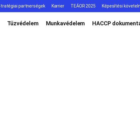
tratégiai partnerségek
Karrier
TEÁOR 2025
Képesítési követe
Tűzvédelem
Munkavédelem
HACCP dokumentá