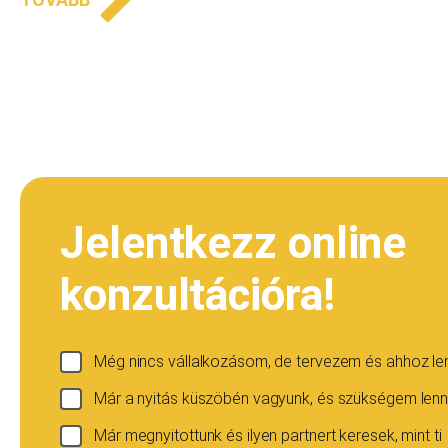
Jelentkezz online
konzultációra!
Még nincs vállalkozásom, de tervezem és ahhoz l
Már a nyitás küszöbén vagyunk, és szükségem lenn
Már megnyitottunk és ilyen partnert keresek, mint ti