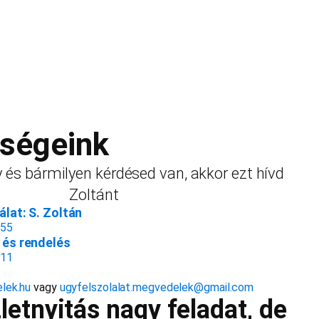
őségeink
 és bármilyen kérdésed van, akkor ezt hívd
Zoltánt
lat: S. Zoltán
155
és rendelés
811
lek.hu
vagy
ugyfelszolalat.megvedelek@gmail.com
etnyitás nagy feladat, de