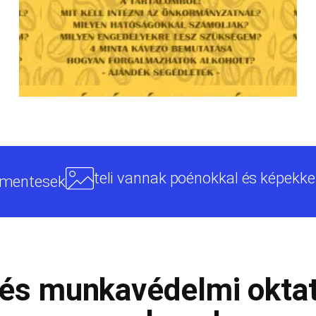
teli vannak poénokkal és képekke
 mentesek
és munkavédelmi okta