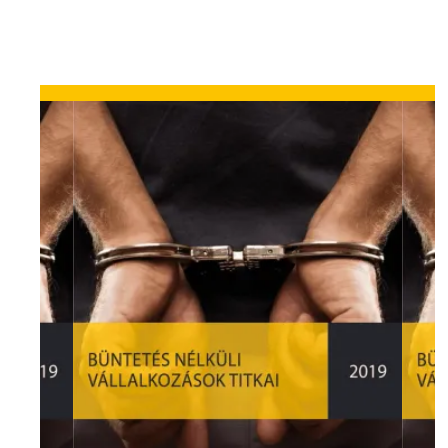
This is a block of text. Double-click
INGYENES LETÖLTÉS
this text to edit it.