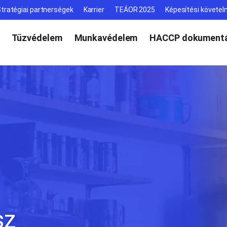
tratégiai partnerségek
Karrier
TEÁOR 2025
Képesítési követe
Tűzvédelem
Munkavédelem
HACCP dokumentá
sz