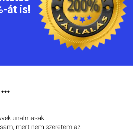
-át is!
t…
nyvek unalmasak…
assam, mert nem szeretem az