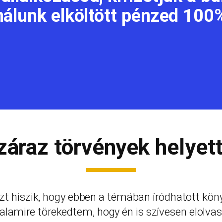
álunk elköltött pénzed 100%
záraz törvények helyet
t hiszik, hogy ebben a témában íródhatott kö
alamire törekedtem, hogy én is szívesen elolv