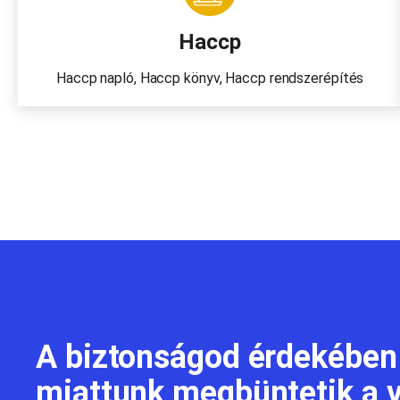
Haccp
Haccp napló, Haccp könyv, Haccp rendszerépítés
A biztonságod érdekében
miattunk megbüntetik a vá