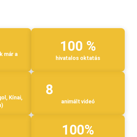
100 %
k már a
hivatalos oktatás
8
ol, Kínai,
animált videó
n)
100%