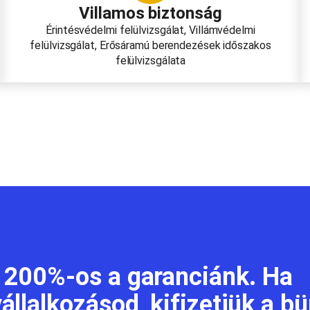
Villamos biztonság
Érintésvédelmi felülvizsgálat, Villámvédelmi
felülvizsgálat, Erősáramú berendezések időszakos
felülvizsgálata
 200%-os a garanciánk. Ha
llalkozásod, kifizetjük a b