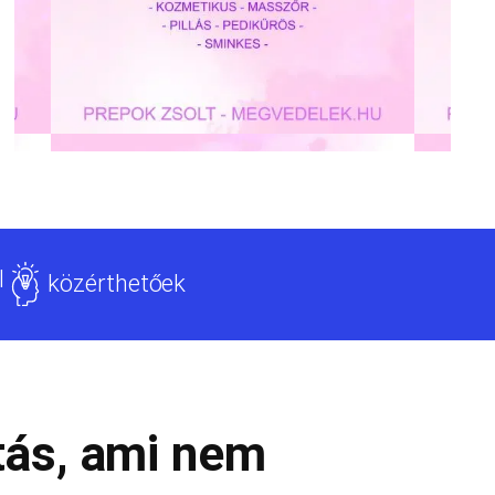
l
közérthetőek
tás, ami nem