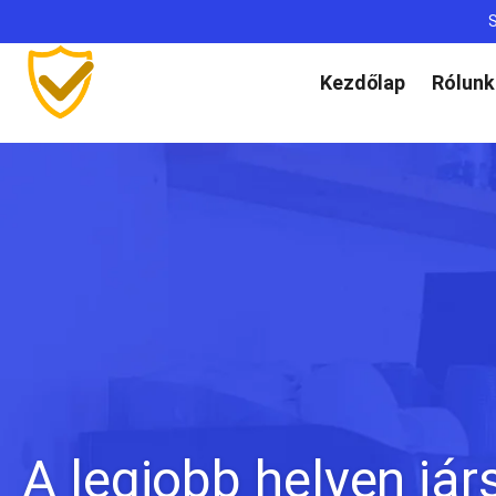
S
Kezdőlap
Rólunk
A legjobb helyen jár