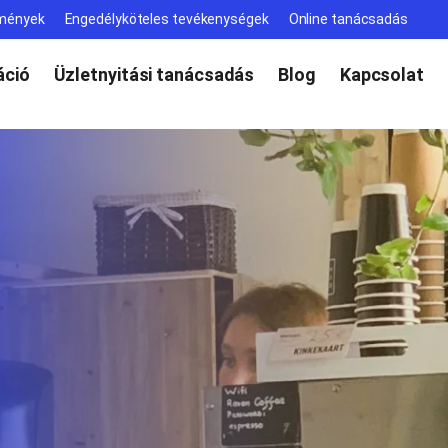
lmények
Engedélyköteles tevékenységek
Online tanácsadás
ció
Üzletnyitási tanácsadás
Blog
Kapcsolat