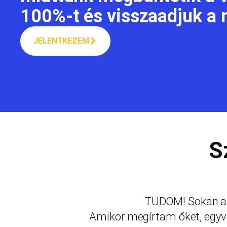
100%-t és visszaadjuk a n
JELENTKEZEM
S
TUDOM! Sokan az
Amikor megírtam őket, egyv