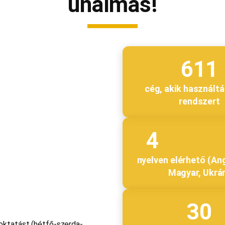
unalmas!
611
cég, akik használtá
rendszert
4
nyelven elérhető (Ang
Magyar, Ukrá
30
 oktatást (hétfő-szerda-