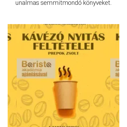
unalmas semmitmondó könyveket.
This is a block of text. Double-click
INGYENES LETÖLTÉS
this text to edit it.