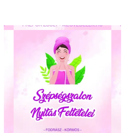
This is a block of text. Double-click
INGYENES LETÖLTÉS
this text to edit it.