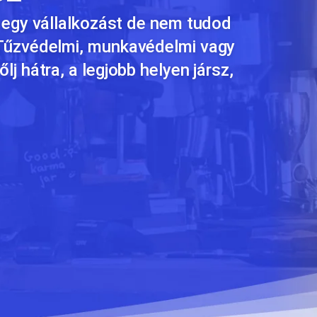
 egy vállalkozást de nem tudod
 Tűzvédelmi, munkavédelmi vagy
j hátra, a legjobb helyen jársz,