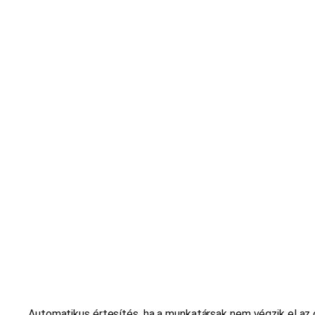
Automatikus értesítés, ha a munkatársak nem végzik el az