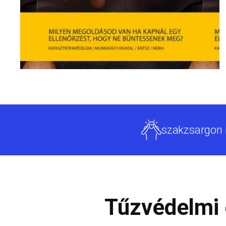
szakzsargon
Tűzvédelmi 