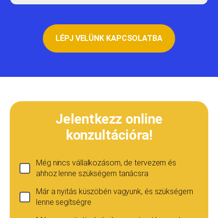
LÉPJ VELÜNK KAPCSOLATBA
Jelentkezz online
konzultációra!
Még nincs vállalkozásom, de tervezem és
ahhoz lenne szükségem tanácsra
Már a nyitás küszöbén vagyunk, és szükségem
lenne segítségre