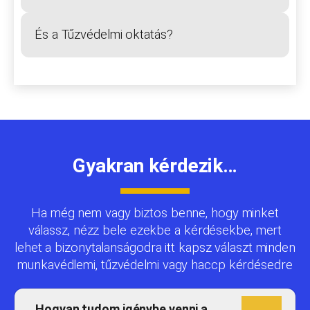
És a Tűzvédelmi oktatás?
Gyakran kérdezik…
Ha még nem vagy biztos benne, hogy minket
válassz, nézz bele ezekbe a kérdésekbe, mert
lehet a bizonytalanságodra itt kapsz választ minden
munkavédlemi, tűzvédelmi vagy haccp kérdésedre
Hogyan tudom igénybe venni a