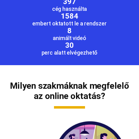
397
cég használta
1584
embert oktatott le a rendszer
8
animált videó
30
perc alatt elvégezhető
Milyen szakmáknak megfelelő
az online oktatás?