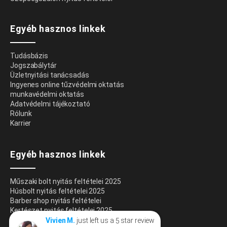
Egyéb hasznos linkek
Tudásbázis
Jogszabálytár
Üzletnyitási tanácsadás
Ingyenes online tűzvédelmi oktatás
munkavédelmi oktatás
Adatvédelmi tájékoztató
Rólunk
Karrier
Egyéb hasznos linkek
Műszaki bolt nyitás feltételei 2025
Húsbolt nyitás feltételei 2025
Barber shop nyitás feltételei
Kertészet nyitás feltételei 2025
Sushizó nyitás feltételei 2025
just left us a
star review
Vivien M.
5
Vivien Majoros