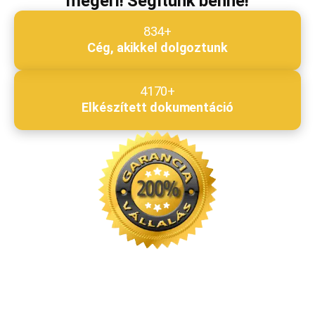
megéri! Segítünk benne!
834+
Cég, akikkel dolgoztunk
Beküldés
4170+
Elkészített dokumentáció