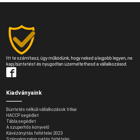
Itt te számítasz, úgy működünk, hogy neked a legjobb legyen, ne
kapj büntetést és nyugodtan üzemeltethesd a vállalkozásod.
Kiadványaink
Büntetés nélküli vállalkozások titkai
HACCP segédlet
Tábla segédlet
A szuperhős könyvelő
Kávézónyitás feltételei 2023
Szépségszalon nyitás feltételei