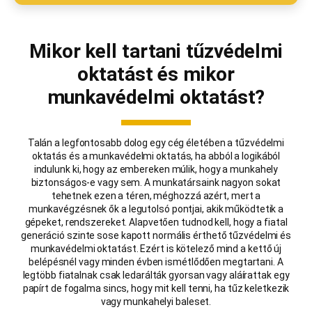
Mikor kell tartani tűzvédelmi
oktatást és mikor
munkavédelmi oktatást?
Talán a legfontosabb dolog egy cég életében a tűzvédelmi
oktatás és a munkavédelmi oktatás, ha abból a logikából
indulunk ki, hogy az embereken múlik, hogy a munkahely
biztonságos-e vagy sem. A munkatársaink nagyon sokat
tehetnek ezen a téren, méghozzá azért, mert a
munkavégzésnek ők a legutolsó pontjai, akik működtetik a
gépeket, rendszereket. Alapvetően tudnod kell, hogy a fiatal
generáció szinte sose kapott normális érthető tűzvédelmi és
munkavédelmi oktatást. Ezért is kötelező mind a kettő új
belépésnél vagy minden évben ismétlődően megtartani. A
legtöbb fiatalnak csak ledarálták gyorsan vagy aláírattak egy
papírt de fogalma sincs, hogy mit kell tenni, ha tűz keletkezik
vagy munkahelyi baleset.