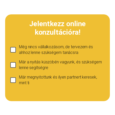
Jelentkezz online
konzultációra!
Még nincs vállalkozásom, de tervezem és
ahhoz lenne szükségem tanácsra
Már a nyitás küszöbén vagyunk, és szükségem
lenne segítségre
Már megnyitottunk és ilyen partnert keresek,
mint ti
Ha még nincs vállalkozásod...
Ez esetben is szívesen adunk tanácsot, de ez
esetben a konzultáció díja 20 000
Teljes név
*
forint+áfa.Amennyiben viszont később nyitsz