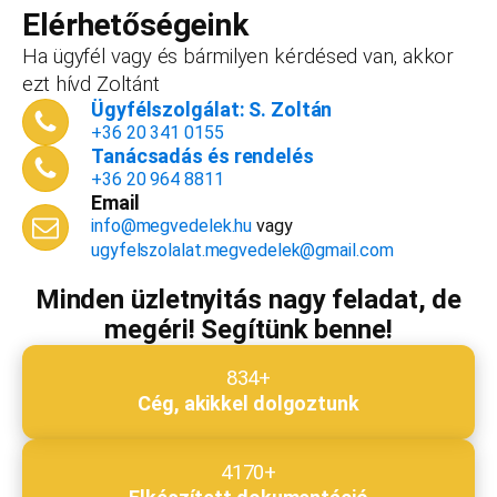
vállalkozást, ezt az összeget le tudjuk vonni a
Elérhetőségeink
dokumentációk, engedélyek árából így végül
Ha ügyfél vagy és bármilyen kérdésed van, akkor
is, ha nyitsz valamit, a konzultáció díjmentes.
ezt hívd Zoltánt
Telefonszám
*
Ügyfélszolgálat: S. Zoltán
+36 20 341 0155
Tanácsadás és rendelés
+36 20 964 8811
Email
Email cím
*
info@megvedelek.hu
vagy
ugyfelszolalat.megvedelek@gmail.com
Minden üzletnyitás nagy feladat, de
megéri! Segítünk benne!
Megjegyzés
*
834+
Cég, akikkel dolgoztunk
Beküldés
4170+