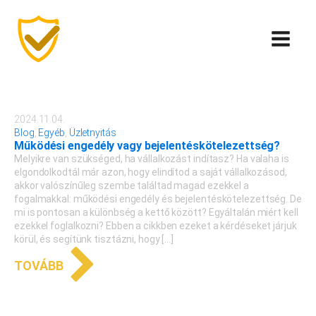
2024.11.04.
Blog
,
Egyéb
,
Üzletnyitás
Működési engedély vagy bejelentéskötelezettség?
Melyikre van szükséged, ha vállalkozást indítasz? Ha valaha is
elgondolkodtál már azon, hogy elindítod a saját vállalkozásod,
akkor valószínűleg szembe találtad magad ezekkel a
fogalmakkal: működési engedély és bejelentéskötelezettség. De
mi is pontosan a különbség a kettő között? Egyáltalán miért kell
ezekkel foglalkozni? Ebben a cikkben ezeket a kérdéseket járjuk
körül, és segítünk tisztázni, hogy […]
TOVÁBB