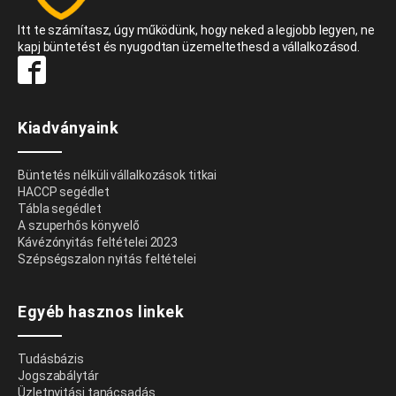
Itt te számítasz, úgy működünk, hogy neked a legjobb legyen, ne
kapj büntetést és nyugodtan üzemeltethesd a vállalkozásod.
Kiadványaink
Büntetés nélküli vállalkozások titkai
HACCP segédlet
Tábla segédlet
A szuperhős könyvelő
Kávézónyitás feltételei 2023
Szépségszalon nyitás feltételei
Egyéb hasznos linkek
Tudásbázis
Jogszabálytár
Üzletnyitási tanácsadás