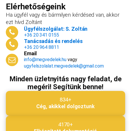
vállalkozást, ezt az összeget le tudjuk vonni a
Elérhetőségeink
dokumentációk, engedélyek árából így végül
Ha ügyfél vagy és bármilyen kérdésed van, akkor
is, ha nyitsz valamit, a konzultáció díjmentes.
ezt hívd Zoltánt
Telefonszám
*
Ügyfélszolgálat: S. Zoltán
+36 20 341 0155
Tanácsadás és rendelés
+36 20 964 8811
Email
Email cím
*
info@megvedelek.hu
vagy
ugyfelszolalat.megvedelek@gmail.com
Minden üzletnyitás nagy feladat, de
megéri! Segítünk benne!
Megjegyzés
*
834+
Cég, akikkel dolgoztunk
Beküldés
4170+