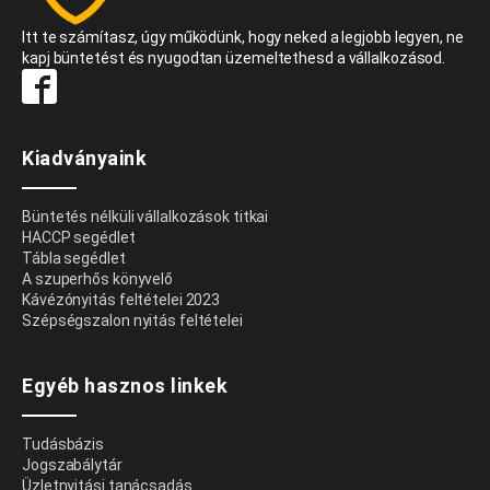
Itt te számítasz, úgy működünk, hogy neked a legjobb legyen, ne
kapj büntetést és nyugodtan üzemeltethesd a vállalkozásod.
Kiadványaink
Büntetés nélküli vállalkozások titkai
HACCP segédlet
Tábla segédlet
A szuperhős könyvelő
Kávézónyitás feltételei 2023
Szépségszalon nyitás feltételei
Egyéb hasznos linkek
Tudásbázis
Jogszabálytár
Üzletnyitási tanácsadás