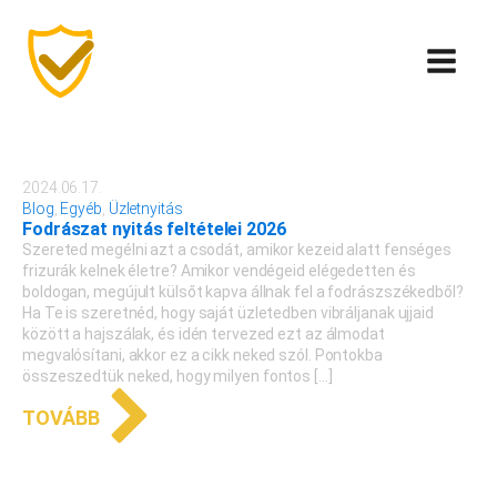
2024.06.17.
Blog
,
Egyéb
,
Üzletnyitás
Fodrászat nyitás feltételei 2026
Szereted megélni azt a csodát, amikor kezeid alatt fenséges
frizurák kelnek életre? Amikor vendégeid elégedetten és
boldogan, megújult külsőt kapva állnak fel a fodrászszékedből?
Ha Te is szeretnéd, hogy saját üzletedben vibráljanak ujjaid
között a hajszálak, és idén tervezed ezt az álmodat
megvalósítani, akkor ez a cikk neked szól. Pontokba
összeszedtük neked, hogy milyen fontos […]
TOVÁBB