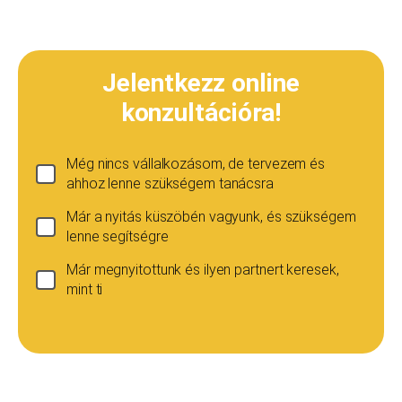
Jelentkezz online
konzultációra!
Még nincs vállalkozásom, de tervezem és
ahhoz lenne szükségem tanácsra
Már a nyitás küszöbén vagyunk, és szükségem
lenne segítségre
Már megnyitottunk és ilyen partnert keresek,
mint ti
Ha még nincs vállalkozásod...
Ez esetben is szívesen adunk tanácsot, de ez
esetben a konzultáció díja 20 000
Teljes név
*
forint+áfa.Amennyiben viszont később nyitsz