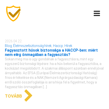
2026.04.22.
Blog
,
Élelmiszerbiztonság hírek
,
Haccp
,
Hírek
Fagyasztott húsok biztonsága a HACCP-ben: miért
nem elég önmagában a fagyasztás?
Sokan még ma is úgy gondolnak a fagyasztásra, mint egy
egyszerű biztonsági lépésre: ha a hús bekerül a fagyasztóba, a
kockázat megoldódott. A szakmai álláspont azonban ennél jóval
árnyaltabb. Az EFSA (Európai Élelmiszerbiztonsági Hatóság)
friss értékelése és a NAK (Nemzeti Agrárgazdasági Kamara)
erről szóló összefoglalója is arra hívja fel a figyelmet, hogy a
fagyasztás önmagában […]
TOVÁBB