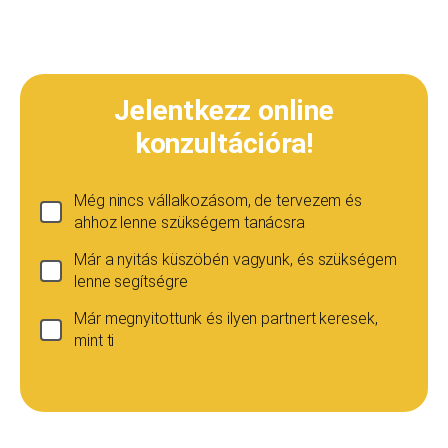
Jelentkezz online
konzultációra!
Még nincs vállalkozásom, de tervezem és
ahhoz lenne szükségem tanácsra
Már a nyitás küszöbén vagyunk, és szükségem
lenne segítségre
Már megnyitottunk és ilyen partnert keresek,
mint ti
Ha még nincs vállalkozásod...
Ez esetben is szívesen adunk tanácsot, de ez
esetben a konzultáció díja 20 000
Teljes név
*