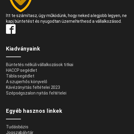
Itt te számítasz, úgy működünk, hogy neked a legjobb legyen, ne
kapj büntetést és nyugodtan üzemeltethesd a vállalkozásod.
Kiadványaink
Büntetés nélküli vállalkozások titkai
HACCP segédlet
Tábla segédlet
A szuperhős könyvelő
Kávézónyitás feltételei 2023
Szépségszalon nyitás feltételei
Egyéb hasznos linkek
Tudásbázis
Jogszabálytár