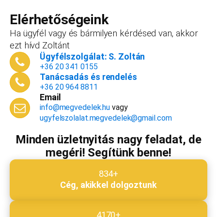
forint+áfa.Amennyiben viszont később nyitsz
vállalkozást, ezt az összeget le tudjuk vonni a
Elérhetőségeink
dokumentációk, engedélyek árából így végül
Ha ügyfél vagy és bármilyen kérdésed van, akkor
is, ha nyitsz valamit, a konzultáció díjmentes.
ezt hívd Zoltánt
Telefonszám
*
Ügyfélszolgálat: S. Zoltán
+36 20 341 0155
Tanácsadás és rendelés
+36 20 964 8811
Email
Email cím
*
info@megvedelek.hu
vagy
ugyfelszolalat.megvedelek@gmail.com
Minden üzletnyitás nagy feladat, de
megéri! Segítünk benne!
Megjegyzés
*
834+
Cég, akikkel dolgoztunk
Beküldés
4170+