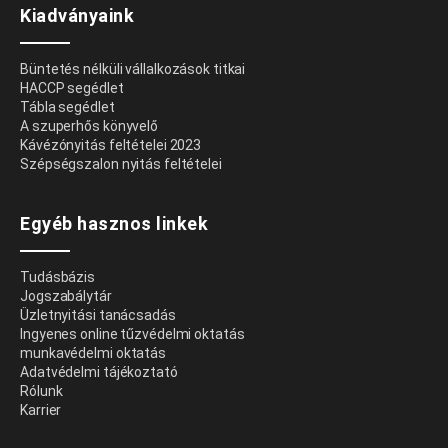
Kiadványaink
Büntetés nélküli vállalkozások titkai
HACCP segédlet
Tábla segédlet
A szuperhős könyvelő
Kávézónyitás feltételei 2023
Szépségszalon nyitás feltételei
Egyéb hasznos linkek
Tudásbázis
Jogszabálytár
Üzletnyitási tanácsadás
Ingyenes online tűzvédelmi oktatás
munkavédelmi oktatás
Adatvédelmi tájékoztató
Rólunk
Karrier