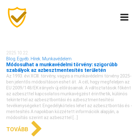
2025.10.22.
Blog
,
Egyéb
,
Hírek
,
Munkavédelem
Módosulhat a munkavédelmi törvény: szigorúbb
szabályok az azbesztmentesítés területén
Az 1993. évi XCIII. törvény, vagyis a munkavédelmi törvény 2025-
ben jelentős módosításon eshet át. A cél, hogy megfeleljen az
EU 2009/148/EK irányelv új előírásainak. A változtatások főként
az azbeszttel kapcsolatos munkavégzést érinthetik, különös
tekintettel az azbesztbontási és azbesztmentesítési
tevékenységeket. Engedélyköteles lehet az azbesztbontás és -
mentesítés A napokban közzétett információk alapján, a
módosítás szerint az azbeszttel […]
TOVÁBB