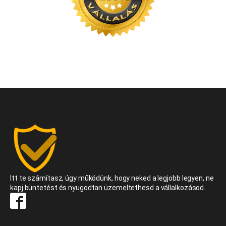
Itt te számítasz, úgy működünk, hogy neked a legjobb legyen, ne
kapj büntetést és nyugodtan üzemeltethesd a vállalkozásod.