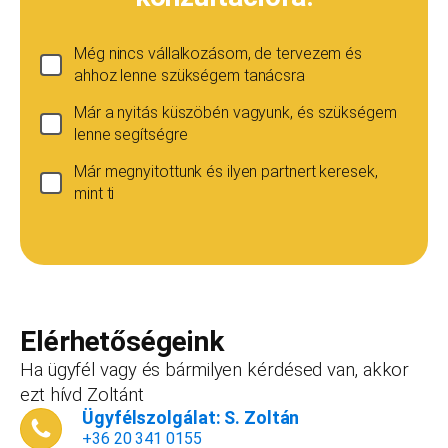
Még nincs vállalkozásom, de tervezem és
ahhoz lenne szükségem tanácsra
Már a nyitás küszöbén vagyunk, és szükségem
lenne segítségre
Már megnyitottunk és ilyen partnert keresek,
mint ti
Ha még nincs vállalkozásod...
Ez esetben is szívesen adunk tanácsot, de ez
esetben a konzultáció díja 20 000
Teljes név
*
forint+áfa.Amennyiben viszont később nyitsz
vállalkozást, ezt az összeget le tudjuk vonni a
Elérhetőségeink
dokumentációk, engedélyek árából így végül
Ha ügyfél vagy és bármilyen kérdésed van, akkor
is, ha nyitsz valamit, a konzultáció díjmentes.
ezt hívd Zoltánt
Telefonszám
*
Ügyfélszolgálat: S. Zoltán
+36 20 341 0155