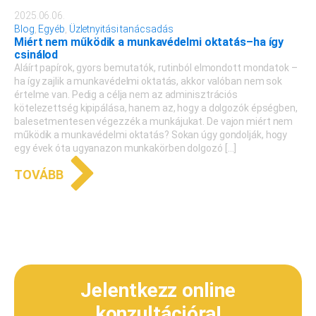
2025.06.06.
Blog
,
Egyéb
,
Üzletnyitási tanácsadás
Miért nem működik a munkavédelmi oktatás–ha így
csinálod
Aláírt papírok, gyors bemutatók, rutinból elmondott mondatok –
ha így zajlik a munkavédelmi oktatás, akkor valóban nem sok
értelme van. Pedig a célja nem az adminisztrációs
kötelezettség kipipálása, hanem az, hogy a dolgozók épségben,
balesetmentesen végezzék a munkájukat. De vajon miért nem
működik a munkavédelmi oktatás? Sokan úgy gondolják, hogy
egy évek óta ugyanazon munkakörben dolgozó […]
TOVÁBB
Jelentkezz online
konzultációra!