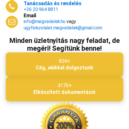
Tanácsadás és rendelés
+36 20 964 8811
Email
Email cím
*
info@megvedelek.hu
vagy
ugyfelszolalat.megvedelek@gmail.com
Minden üzletnyitás nagy feladat, de
megéri! Segítünk benne!
Megjegyzés
*
834+
Cég, akikkel dolgoztunk
Beküldés
4170+
Elkészített dokumentáció