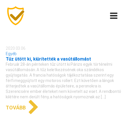
2020.03.06.
Egyéb
Tűz ütött ki, kiürítették a vasútállomást
Február 28-án pénteken tűz ütött ki Párizs egyik történelmi
vasútállomásán. A tűz keletkezésének oka szándékos
gyújtogatás. A francia hatóságok tájékoztatása szerint egy
férfi meggyújtott egy motoros rollert. Ezt követően a lángok
átterjedtek a vasútállomás épületeire, a peronokra is.
Szerencsére ember életeket nem követelt az eset. A rendbontó
kilétére nem derült fény, a hatóságok nyomoznak az […]
TOVÁBB