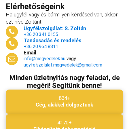
vállalkozást, ezt az összeget le tudjuk vonni a
Elérhetőségeink
dokumentációk, engedélyek árából így végül
Ha ügyfél vagy és bármilyen kérdésed van, akkor
is, ha nyitsz valamit, a konzultáció díjmentes.
ezt hívd Zoltánt
Telefonszám
*
Ügyfélszolgálat: S. Zoltán
+36 20 341 0155
Tanácsadás és rendelés
+36 20 964 8811
Email
Email cím
*
info@megvedelek.hu
vagy
ugyfelszolalat.megvedelek@gmail.com
Minden üzletnyitás nagy feladat, de
megéri! Segítünk benne!
Megjegyzés
*
834+
Cég, akikkel dolgoztunk
Beküldés
4170+