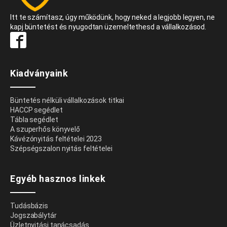
Itt te számítasz, úgy működünk, hogy neked a legjobb legyen, ne
kapj büntetést és nyugodtan üzemeltethesd a vállalkozásod.
Kiadványaink
Büntetés nélküli vállalkozások titkai
HACCP segédlet
Tábla segédlet
A szuperhős könyvelő
Kávézónyitás feltételei 2023
Szépségszalon nyitás feltételei
Egyéb hasznos linkek
Tudásbázis
Jogszabálytár
Üzletnyitási tanácsadás