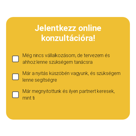
Jelentkezz online
konzultációra!
Még nincs vállalkozásom, de tervezem és
ahhoz lenne szükségem tanácsra
Már a nyitás küszöbén vagyunk, és szükségem
lenne segítségre
Már megnyitottunk és ilyen partnert keresek,
mint ti
Ha még nincs vállalkozásod...
Ez esetben is szívesen adunk tanácsot, de ez
esetben a konzultáció díja 20 000
Teljes név
*
forint+áfa.Amennyiben viszont később nyitsz