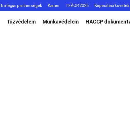
tratégiai partnerségek
Karrier
TEÁOR 2025
Képesítési követe
Tűzvédelem
Munkavédelem
HACCP dokumentá