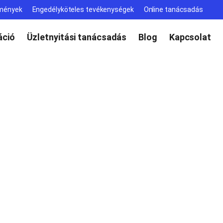
lmények
Engedélyköteles tevékenységek
Online tanácsadás
ció
Üzletnyitási tanácsadás
Blog
Kapcsolat