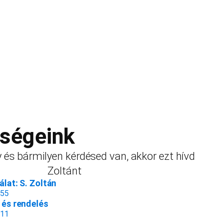
őségeink
 és bármilyen kérdésed van, akkor ezt hívd
Zoltánt
lat: S. Zoltán
155
és rendelés
811