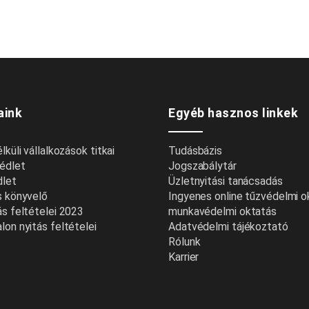
aink
Egyéb hasznos linkek
küli vállalkozások titkai
Tudásbázis
édlet
Jogszabálytár
dlet
Üzletnyitási tanácsadás
s könyvelő
Ingyenes online tűzvédelmi 
s feltételei 2023
munkavédelmi oktatás
on nyitás feltételei
Adatvédelmi tájékoztató
Rólunk
Karrier