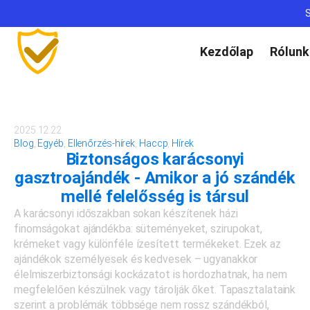
S
Kezdőlap
Rólunk
2025.12.22.
Blog
,
Egyéb
,
Ellenőrzés-hírek
,
Haccp
,
Hírek
Biztonságos karácsonyi
gasztroajándék - Amikor a jó szándék
mellé felelősség is társul
A karácsonyi időszakban sokan készítenek házi
finomságokat ajándékba: süteményeket, szirupokat,
krémeket vagy különféle ízesített termékeket. Ezek az
ajándékok személyesek és kedvesek – ugyanakkor
élelmiszerbiztonsági kockázatot is hordozhatnak, ha nem
megfelelően készülnek vagy tárolják őket. Tapasztalataink
szerint a problémák többsége nem rossz szándékból,