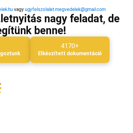
lek.hu
vagy
ugyfelszolalat.megvedelek@gmail.com
etnyitás nagy feladat, de
egítünk benne!
4170+
lgoztunk
Elkészített dokumentáció