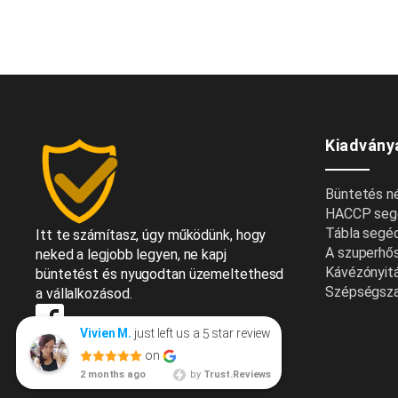
Kiadvány
Büntetés nél
HACCP seg
Tábla segé
Itt te számítasz, úgy működünk, hogy
A szuperhő
neked a legjobb legyen, ne kapj
Kávézónyitá
büntetést és nyugodtan üzemeltethesd
Szépségszal
a vállalkozásod.
just left us a
star review
Vivien M.
5
Vivien Majoros
on
2 months ago
2 months ago
by
Trust.Reviews
Korrekt