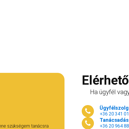
Elérhet
Ha ügyfél vagy
Ügyfélszolgá
+36 20 341 0
Tanácsadás 
enne szükségem tanácsra
+36 20 964 8