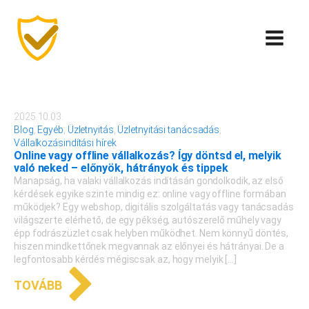
2025.10.03.
Blog
,
Egyéb
,
Üzletnyitás
,
Üzletnyitási tanácsadás
,
Vállalkozásindítási hírek
Online vagy offline vállalkozás? Így döntsd el, melyik
való neked – előnyök, hátrányok és tippek
Manapság, ha valaki vállalkozás indításán gondolkodik, az első
kérdések egyike szinte mindig ez: online vagy offline formában
működjek? Egy webshop, digitális szolgáltatás vagy tanácsadás
világszerte elérhető, de egy pékség, autószerelő műhely vagy
épp fodrászüzlet csak helyben működhet. Nem könnyű döntés,
hiszen mindkettőnek megvannak az előnyei és hátrányai. De a
legfontosabb kérdés mégiscsak az, hogy melyik […]
TOVÁBB