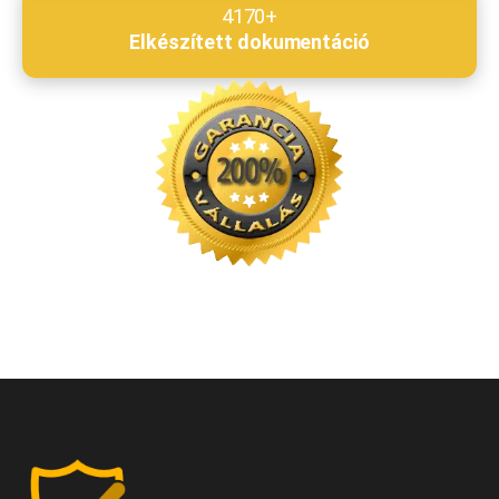
4170+
Elkészített dokumentáció