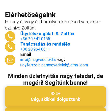
Teljes név
*
forint+áfa.Amennyiben viszont később nyitsz
vállalkozást, ezt az összeget le tudjuk vonni a
Elérhetőségeink
dokumentációk, engedélyek árából így végül
Ha ügyfél vagy és bármilyen kérdésed van, akkor
is, ha nyitsz valamit, a konzultáció díjmentes.
ezt hívd Zoltánt
Telefonszám
*
Ügyfélszolgálat: S. Zoltán
+36 20 341 0155
Tanácsadás és rendelés
+36 20 964 8811
Email
Email cím
*
info@megvedelek.hu
vagy
ugyfelszolalat.megvedelek@gmail.com
Minden üzletnyitás nagy feladat, de
megéri! Segítünk benne!
Megjegyzés
*
834+
Cég, akikkel dolgoztunk
Beküldés