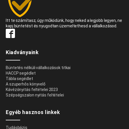
Itt te számítasz, úgy működünk, hogy neked a legjobb legyen, ne
kapj büntetést és nyugodtan üzemeltethesd a vállalkozásod.
Kiadványaink
Büntetés nélküli vállalkozások titkai
HACCP segédlet
Tábla segédlet
A szuperhős könyvelő
Kávézónyitás feltételei 2023
Szépségszalon nyitás feltételei
Egyéb hasznos linkek
Tudásbázis