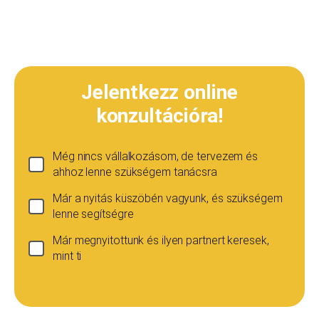
Jelentkezz online
konzultációra!
Még nincs vállalkozásom, de tervezem és
ahhoz lenne szükségem tanácsra
Már a nyitás küszöbén vagyunk, és szükségem
lenne segítségre
Már megnyitottunk és ilyen partnert keresek,
mint ti
Ha még nincs vállalkozásod...
Ez esetben is szívesen adunk tanácsot, de ez
esetben a konzultáció díja 20 000