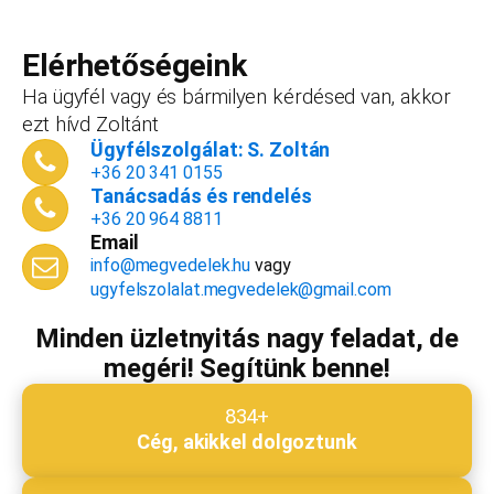
Teljes név
*
forint+áfa.Amennyiben viszont később nyitsz
vállalkozást, ezt az összeget le tudjuk vonni a
Elérhetőségeink
dokumentációk, engedélyek árából így végül
Ha ügyfél vagy és bármilyen kérdésed van, akkor
is, ha nyitsz valamit, a konzultáció díjmentes.
ezt hívd Zoltánt
Telefonszám
*
Ügyfélszolgálat: S. Zoltán
+36 20 341 0155
Tanácsadás és rendelés
+36 20 964 8811
Email
Email cím
*
info@megvedelek.hu
vagy
ugyfelszolalat.megvedelek@gmail.com
Minden üzletnyitás nagy feladat, de
megéri! Segítünk benne!
Megjegyzés
*
834+
Cég, akikkel dolgoztunk
Beküldés