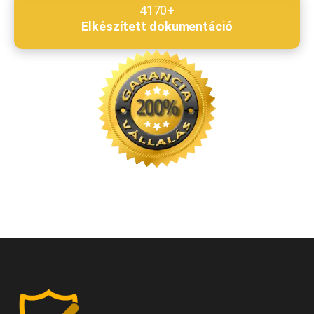
4170+
Elkészített dokumentáció