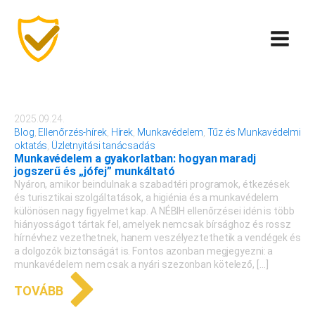
2025.09.24.
Blog
,
Ellenőrzés-hírek
,
Hírek
,
Munkavédelem
,
Tűz és Munkavédelmi
oktatás
,
Üzletnyitási tanácsadás
Munkavédelem a gyakorlatban: hogyan maradj
jogszerű és „jófej” munkáltató
Nyáron, amikor beindulnak a szabadtéri programok, étkezések
és turisztikai szolgáltatások, a higiénia és a munkavédelem
különösen nagy figyelmet kap. A NÉBIH ellenőrzései idén is több
hiányosságot tártak fel, amelyek nemcsak bírsághoz és rossz
hírnévhez vezethetnek, hanem veszélyeztethetik a vendégek és
a dolgozók biztonságát is. Fontos azonban megjegyezni: a
munkavédelem nem csak a nyári szezonban kötelező, […]
TOVÁBB