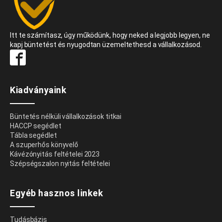
Itt te számítasz, úgy működünk, hogy neked a legjobb legyen, ne
kapj büntetést és nyugodtan üzemeltethesd a vállalkozásod.
Kiadványaink
Büntetés nélküli vállalkozások titkai
HACCP segédlet
Tábla segédlet
A szuperhős könyvelő
Kávézónyitás feltételei 2023
Szépségszalon nyitás feltételei
Egyéb hasznos linkek
Tudásbázis