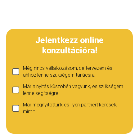
Jelentkezz online
konzultációra!
Még nincs vállalkozásom, de tervezem és
ahhoz lenne szükségem tanácsra
Már a nyitás küszöbén vagyunk, és szükségem
lenne segítségre
Már megnyitottunk és ilyen partnert keresek,
mint ti
Ha még nincs vállalkozásod...
Ez esetben is szívesen adunk tanácsot, de ez
esetben a konzultáció díja 20 000