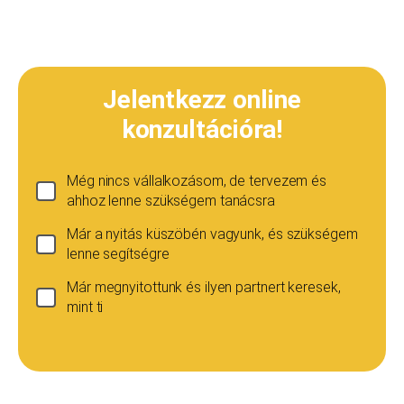
Jelentkezz online
konzultációra!
Még nincs vállalkozásom, de tervezem és
ahhoz lenne szükségem tanácsra
Már a nyitás küszöbén vagyunk, és szükségem
lenne segítségre
Már megnyitottunk és ilyen partnert keresek,
mint ti
Ha még nincs vállalkozásod...
Ez esetben is szívesen adunk tanácsot, de ez
esetben a konzultáció díja 20 000
Teljes név
*