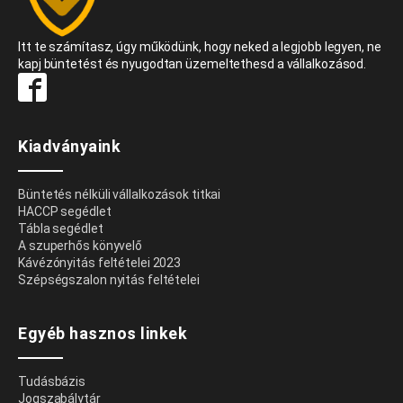
Itt te számítasz, úgy működünk, hogy neked a legjobb legyen, ne
kapj büntetést és nyugodtan üzemeltethesd a vállalkozásod.
Kiadványaink
Büntetés nélküli vállalkozások titkai
HACCP segédlet
Tábla segédlet
A szuperhős könyvelő
Kávézónyitás feltételei 2023
Szépségszalon nyitás feltételei
Egyéb hasznos linkek
Tudásbázis
Jogszabálytár