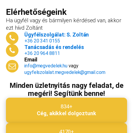
forint+áfa.Amennyiben viszont később nyitsz
vállalkozást, ezt az összeget le tudjuk vonni a
Elérhetőségeink
dokumentációk, engedélyek árából így végül
Ha ügyfél vagy és bármilyen kérdésed van, akkor
is, ha nyitsz valamit, a konzultáció díjmentes.
ezt hívd Zoltánt
Telefonszám
*
Ügyfélszolgálat: S. Zoltán
+36 20 341 0155
Tanácsadás és rendelés
+36 20 964 8811
Email
Email cím
*
info@megvedelek.hu
vagy
ugyfelszolalat.megvedelek@gmail.com
Minden üzletnyitás nagy feladat, de
megéri! Segítünk benne!
Megjegyzés
*
834+
Cég, akikkel dolgoztunk
Beküldés
4170+