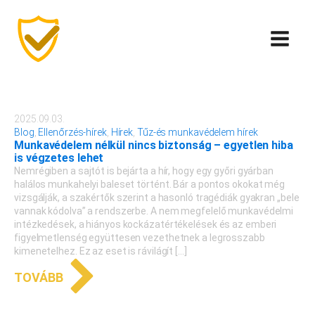
2025.09.03.
Blog
,
Ellenőrzés-hírek
,
Hírek
,
Tűz-és munkavédelem hírek
Munkavédelem nélkül nincs biztonság – egyetlen hiba
is végzetes lehet
Nemrégiben a sajtót is bejárta a hír, hogy egy győri gyárban
halálos munkahelyi baleset történt. Bár a pontos okokat még
vizsgálják, a szakértők szerint a hasonló tragédiák gyakran „bele
vannak kódolva” a rendszerbe. A nem megfelelő munkavédelmi
intézkedések, a hiányos kockázatértékelések és az emberi
figyelmetlenség együttesen vezethetnek a legrosszabb
kimenetelhez. Ez az eset is rávilágít […]
TOVÁBB