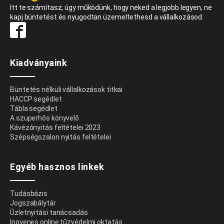
Itt te számítasz, úgy működünk, hogy neked a legjobb legyen, ne
kapj büntetést és nyugodtan üzemeltethesd a vállalkozásod.
Kiadványaink
Büntetés nélküli vállalkozások titkai
HACCP segédlet
Tábla segédlet
A szuperhős könyvelő
Kávézónyitás feltételei 2023
Szépségszalon nyitás feltételei
Egyéb hasznos linkek
Tudásbázis
Jogszabálytár
Üzletnyitási tanácsadás
Ingyenes online tűzvédelmi oktatás