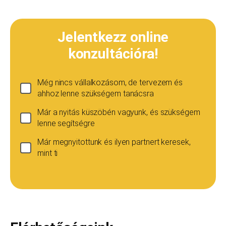
Jelentkezz online
konzultációra!
Még nincs vállalkozásom, de tervezem és
ahhoz lenne szükségem tanácsra
Már a nyitás küszöbén vagyunk, és szükségem
lenne segítségre
Már megnyitottunk és ilyen partnert keresek,
mint ti
Ha még nincs vállalkozásod...
Ez esetben is szívesen adunk tanácsot, de ez
esetben a konzultáció díja 20 000
Teljes név
*
forint+áfa.Amennyiben viszont később nyitsz
vállalkozást, ezt az összeget le tudjuk vonni a