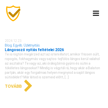
2024.12.23.
Blog
,
Egyéb
,
Üzletnyitás
Lángosozó nyitás feltételei 2026
Te is rögtön megérzed azt az isteni illatot, amikor frissen sült,
ropogós, fokhagymás vagy sajtos-tejfölös lángos kerül valahol
az asztalra? Te vagy az, aki órákig bírná gyúrni és sütni a
tökéletes lángosokat? Mindig is vágytál rá, hogy akár a Balaton
partján, akár egy forgalmas helyen megnyisd a saját lángos
sütödédet? Már látod is szemeid előtt, […]
TOVÁBB