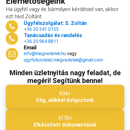
Elérhetőségeink
dokumentációk, engedélyek árából így végül
Ha ügyfél vagy és bármilyen kérdésed van, akkor
is, ha nyitsz valamit, a konzultáció díjmentes.
ezt hívd Zoltánt
Telefonszám
*
Ügyfélszolgálat: S. Zoltán
+36 20 341 0155
Tanácsadás és rendelés
+36 20 964 8811
Email
Email cím
*
info@megvedelek.hu
vagy
ugyfelszolalat.megvedelek@gmail.com
Minden üzletnyitás nagy feladat, de
megéri! Segítünk benne!
Megjegyzés
*
834+
Cég, akikkel dolgoztunk
Beküldés
4170+
Elkészített dokumentáció