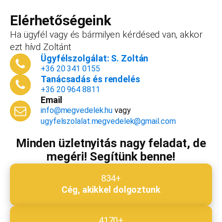
forint+áfa.Amennyiben viszont később nyitsz
vállalkozást, ezt az összeget le tudjuk vonni a
Elérhetőségeink
dokumentációk, engedélyek árából így végül
Ha ügyfél vagy és bármilyen kérdésed van, akkor
is, ha nyitsz valamit, a konzultáció díjmentes.
ezt hívd Zoltánt
Telefonszám
*
Ügyfélszolgálat: S. Zoltán
+36 20 341 0155
Tanácsadás és rendelés
+36 20 964 8811
Email
Email cím
*
info@megvedelek.hu
vagy
ugyfelszolalat.megvedelek@gmail.com
Minden üzletnyitás nagy feladat, de
megéri! Segítünk benne!
Megjegyzés
*
834+
Cég, akikkel dolgoztunk
Beküldés
4170+