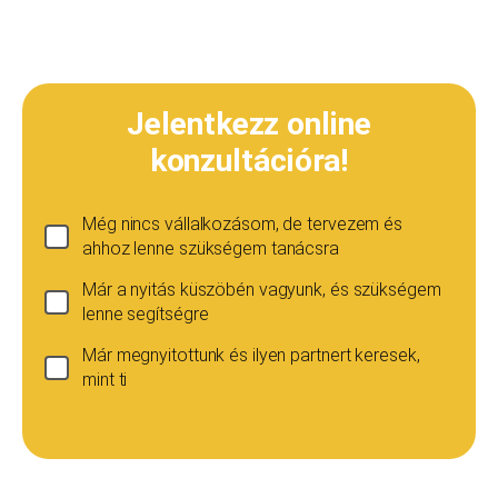
Jelentkezz online
konzultációra!
Még nincs vállalkozásom, de tervezem és
ahhoz lenne szükségem tanácsra
Már a nyitás küszöbén vagyunk, és szükségem
lenne segítségre
Már megnyitottunk és ilyen partnert keresek,
mint ti
Ha még nincs vállalkozásod...
Ez esetben is szívesen adunk tanácsot, de ez
esetben a konzultáció díja 20 000
Teljes név
*