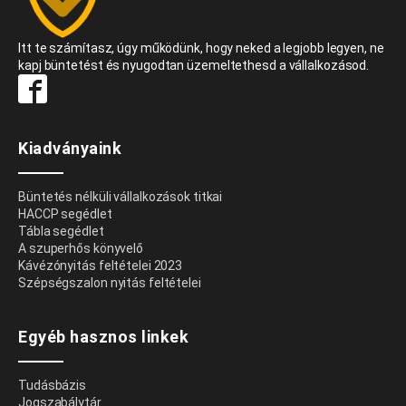
Itt te számítasz, úgy működünk, hogy neked a legjobb legyen, ne
kapj büntetést és nyugodtan üzemeltethesd a vállalkozásod.
Kiadványaink
Büntetés nélküli vállalkozások titkai
HACCP segédlet
Tábla segédlet
A szuperhős könyvelő
Kávézónyitás feltételei 2023
Szépségszalon nyitás feltételei
Egyéb hasznos linkek
Tudásbázis
Jogszabálytár