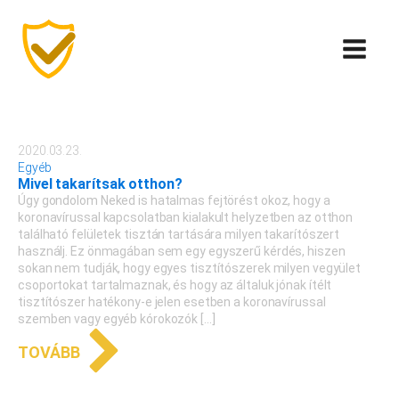
2020.03.23.
Egyéb
Mivel takarítsak otthon?
Úgy gondolom Neked is hatalmas fejtörést okoz, hogy a
koronavírussal kapcsolatban kialakult helyzetben az otthon
található felületek tisztán tartására milyen takarítószert
használj. Ez önmagában sem egy egyszerű kérdés, hiszen
sokan nem tudják, hogy egyes tisztítószerek milyen vegyület
csoportokat tartalmaznak, és hogy az általuk jónak ítélt
tisztítószer hatékony-e jelen esetben a koronavírussal
szemben vagy egyéb kórokozók […]
TOVÁBB