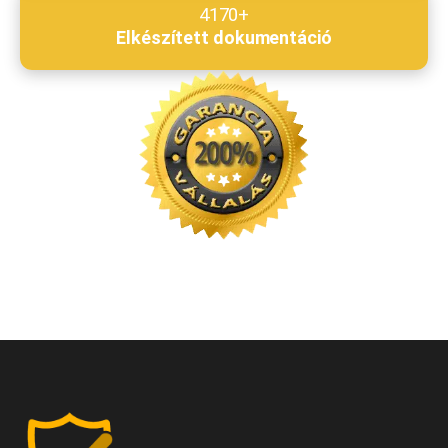
4170+
Elkészített dokumentáció