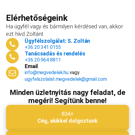
Teljes név
*
forint+áfa.Amennyiben viszont később nyitsz
vállalkozást, ezt az összeget le tudjuk vonni a
Elérhetőségeink
dokumentációk, engedélyek árából így végül
Ha ügyfél vagy és bármilyen kérdésed van, akkor
is, ha nyitsz valamit, a konzultáció díjmentes.
ezt hívd Zoltánt
Telefonszám
*
Ügyfélszolgálat: S. Zoltán
+36 20 341 0155
Tanácsadás és rendelés
+36 20 964 8811
Email
Email cím
*
info@megvedelek.hu
vagy
ugyfelszolalat.megvedelek@gmail.com
Minden üzletnyitás nagy feladat, de
megéri! Segítünk benne!
Megjegyzés
*
834+
Cég, akikkel dolgoztunk
Beküldés