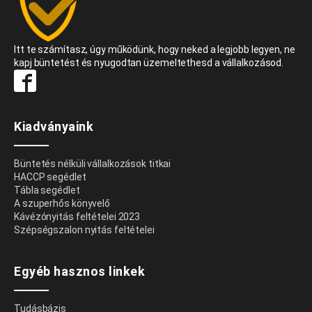
Itt te számítasz, úgy működünk, hogy neked a legjobb legyen, ne
kapj büntetést és nyugodtan üzemeltethesd a vállalkozásod.
Kiadványaink
Büntetés nélküli vállalkozások titkai
HACCP segédlet
Tábla segédlet
A szuperhős könyvelő
Kávézónyitás feltételei 2023
Szépségszalon nyitás feltételei
Egyéb hasznos linkek
Tudásbázis