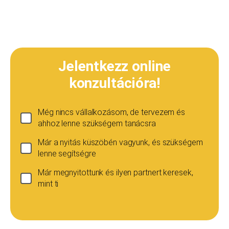
Jelentkezz online
konzultációra!
Még nincs vállalkozásom, de tervezem és
ahhoz lenne szükségem tanácsra
Már a nyitás küszöbén vagyunk, és szükségem
lenne segítségre
Már megnyitottunk és ilyen partnert keresek,
mint ti
Ha még nincs vállalkozásod...
Ez esetben is szívesen adunk tanácsot, de ez
esetben a konzultáció díja 20 000