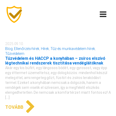
2025.09.10.
Blog
,
Ellenőrzés-hírek
,
Hírek
,
Tűz-és munkavédelem hírek
,
Tűzvédelem
Tűzvédelem és HACCP a konyhában – zsíros elszívó
légtechnikai rendszerek tisztítása vendéglátóknak
Akár egy kis büfét, egy lángosos bódét, egy gyrosost, vagy épp
egy éttermet üzemeltetsz, egy dolog közös: mindenhol készül
meleg étel, ami rengeteg gőzt, füstöt és zsíros lerakódást
termel. Ezeket a konyhában nemcsak a dolgozók, hanem a
vendégek sem viselik el szívesen, így a megfelelő elszívás
elengedhetetlen. De nemcsak a komfortérzet miatt fontos ez! A
[…]
TOVÁBB