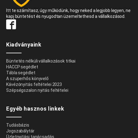
Itt te számítasz, úgy működünk, hogy neked a legjobb legyen, ne
kapj büntetést és nyugodtan üzemeltethesd a vállalkozásod.
Kiadványaink
Büntetés nélküli vállalkozások titkai
HACCP segédlet
Tábla segédlet
A szuperhős könyvelő
Kávézónyitás feltételei 2023
Szépségszalon nyitás feltételei
Egyéb hasznos linkek
Tudásbázis
Jogszabálytár
Üzletnyitási tanácsadás