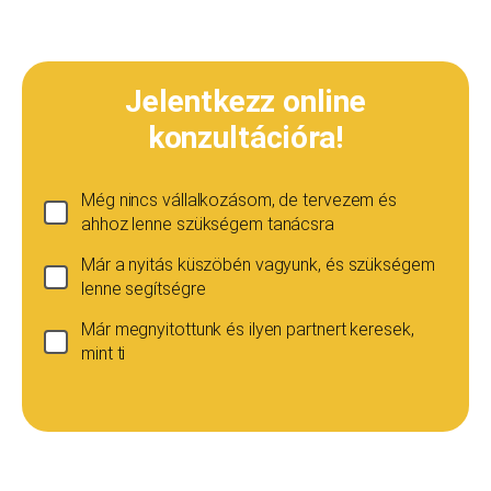
Jelentkezz online
konzultációra!
Még nincs vállalkozásom, de tervezem és
ahhoz lenne szükségem tanácsra
Már a nyitás küszöbén vagyunk, és szükségem
lenne segítségre
Már megnyitottunk és ilyen partnert keresek,
mint ti
Ha még nincs vállalkozásod...
Ez esetben is szívesen adunk tanácsot, de ez
esetben a konzultáció díja 20 000
Teljes név
*
forint+áfa.Amennyiben viszont később nyitsz