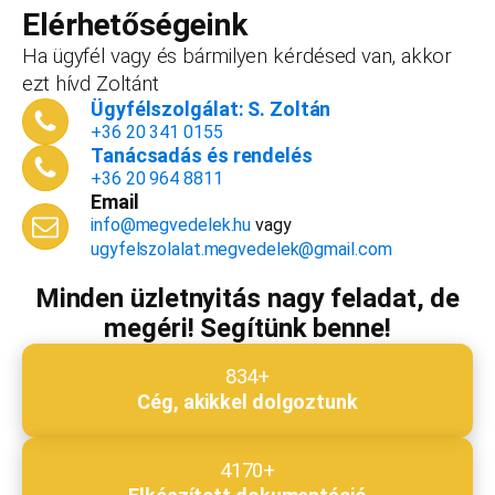
vállalkozást, ezt az összeget le tudjuk vonni a
Elérhetőségeink
dokumentációk, engedélyek árából így végül
Ha ügyfél vagy és bármilyen kérdésed van, akkor
is, ha nyitsz valamit, a konzultáció díjmentes.
ezt hívd Zoltánt
Telefonszám
*
Ügyfélszolgálat: S. Zoltán
+36 20 341 0155
Tanácsadás és rendelés
+36 20 964 8811
Email
Email cím
*
info@megvedelek.hu
vagy
ugyfelszolalat.megvedelek@gmail.com
Minden üzletnyitás nagy feladat, de
megéri! Segítünk benne!
Megjegyzés
*
834+
Cég, akikkel dolgoztunk
Beküldés
4170+