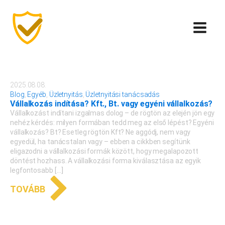
2025.08.08.
Blog
,
Egyéb
,
Üzletnyitás
,
Üzletnyitási tanácsadás
Vállalkozás indítása? Kft., Bt. vagy egyéni vállalkozás?
Vállalkozást indítani izgalmas dolog – de rögtön az elején jön egy
nehéz kérdés: milyen formában tedd meg az első lépést? Egyéni
vállalkozás? Bt? Esetleg rögtön Kft? Ne aggódj, nem vagy
egyedül, ha tanácstalan vagy – ebben a cikkben segítünk
eligazodni a vállalkozási formák között, hogy megalapozott
döntést hozhass. A vállalkozási forma kiválasztása az egyik
legfontosabb […]
TOVÁBB