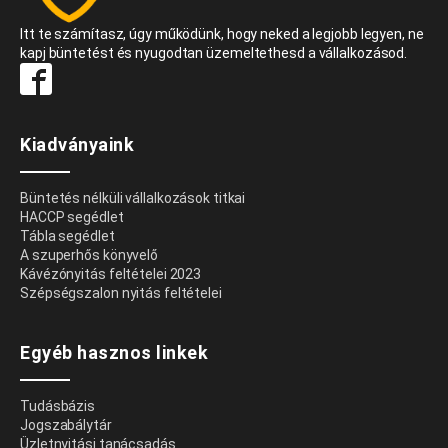
Itt te számítasz, úgy működünk, hogy neked a legjobb legyen, ne
kapj büntetést és nyugodtan üzemeltethesd a vállalkozásod.
Kiadványaink
Büntetés nélküli vállalkozások titkai
HACCP segédlet
Tábla segédlet
A szuperhős könyvelő
Kávézónyitás feltételei 2023
Szépségszalon nyitás feltételei
Egyéb hasznos linkek
Tudásbázis
Jogszabálytár
Üzletnyitási tanácsadás