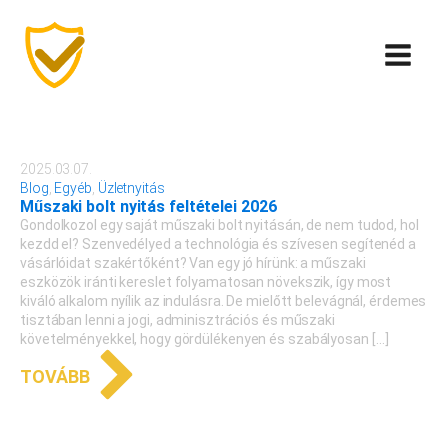
2025.03.07.
Blog
,
Egyéb
,
Üzletnyitás
Műszaki bolt nyitás feltételei 2026
Gondolkozol egy saját műszaki bolt nyitásán, de nem tudod, hol
kezdd el? Szenvedélyed a technológia és szívesen segítenéd a
vásárlóidat szakértőként? Van egy jó hírünk: a műszaki
eszközök iránti kereslet folyamatosan növekszik, így most
kiváló alkalom nyílik az indulásra. De mielőtt belevágnál, érdemes
tisztában lenni a jogi, adminisztrációs és műszaki
követelményekkel, hogy gördülékenyen és szabályosan […]
TOVÁBB