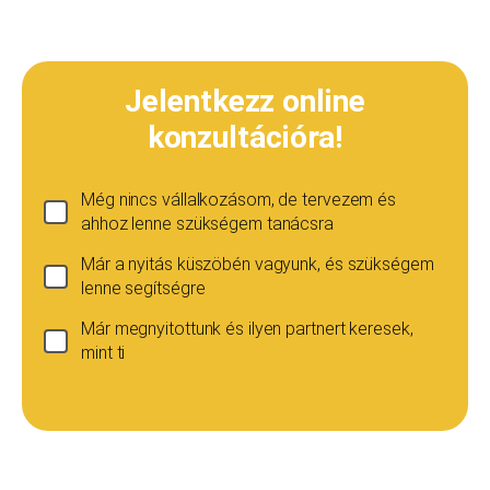
Jelentkezz online
konzultációra!
Még nincs vállalkozásom, de tervezem és
ahhoz lenne szükségem tanácsra
Már a nyitás küszöbén vagyunk, és szükségem
lenne segítségre
Már megnyitottunk és ilyen partnert keresek,
mint ti
Ha még nincs vállalkozásod...
Ez esetben is szívesen adunk tanácsot, de ez
esetben a konzultáció díja 20 000
Teljes név
*
forint+áfa.Amennyiben viszont később nyitsz