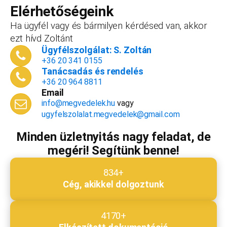
vállalkozást, ezt az összeget le tudjuk vonni a
Elérhetőségeink
dokumentációk, engedélyek árából így végül
Ha ügyfél vagy és bármilyen kérdésed van, akkor
is, ha nyitsz valamit, a konzultáció díjmentes.
ezt hívd Zoltánt
Telefonszám
*
Ügyfélszolgálat: S. Zoltán
+36 20 341 0155
Tanácsadás és rendelés
+36 20 964 8811
Email
Email cím
*
info@megvedelek.hu
vagy
ugyfelszolalat.megvedelek@gmail.com
Minden üzletnyitás nagy feladat, de
megéri! Segítünk benne!
Megjegyzés
*
834+
Cég, akikkel dolgoztunk
Beküldés
4170+