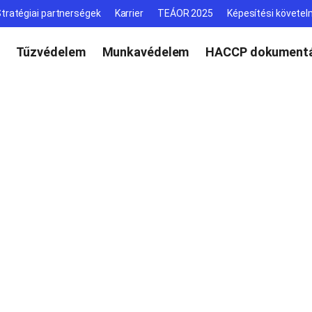
tratégiai partnerségek
Karrier
TEÁOR 2025
Képesítési követe
Tűzvédelem
Munkavédelem
HACCP dokumentá