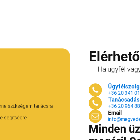
Elérhet
Ha ügyfél vagy
Ügyfélszolgá
+36 20 341 0
Tanácsadás 
enne szükségem tanácsra
+36 20 964 8
Email
e segítségre
info@megvede
Minden üzl