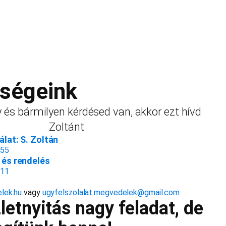
őségeink
 és bármilyen kérdésed van, akkor ezt hívd
Zoltánt
lat: S. Zoltán
155
és rendelés
811
lek.hu
vagy
ugyfelszolalat.megvedelek@gmail.com
etnyitás nagy feladat, de