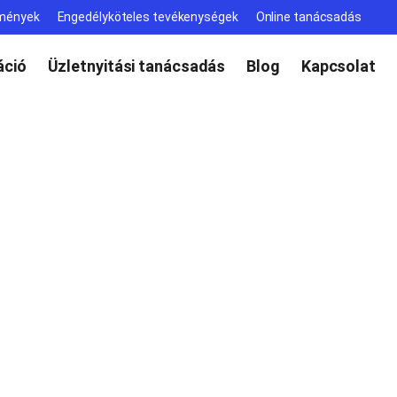
lmények
Engedélyköteles tevékenységek
Online tanácsadás
ció
Üzletnyitási tanácsadás
Blog
Kapcsolat