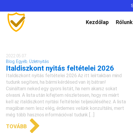
S
Kezdőlap
Rólunk
2022.05.07.
Blog
,
Egyéb
,
Üzletnyitás
Italdiszkont nyitás feltételei 2026
Italdiszkont nyitás feltételei 2026 Az itt leírtakban mind
tudunk segíteni, ha bármi kérdésed van írj bátran!
Csináltam neked egy gyors listát, ha nem akarsz sokat
olvasni. A lista után kifejtem részletesen, hogy mi miért
kell az italdiszkont nyitási feltételei teljesüléséhez. A lista
magában nem lesz elég, érdemes velünk konzultálni, mert
még több hasznos információval tudunk […]
TOVÁBB