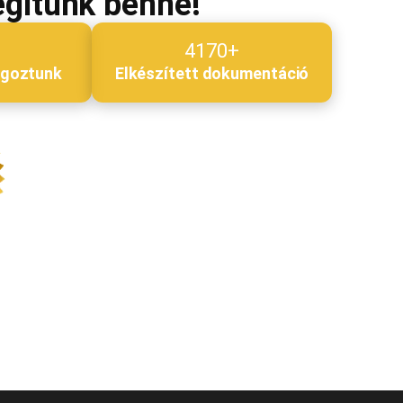
egítünk benne!
4170+
lgoztunk
Elkészített dokumentáció