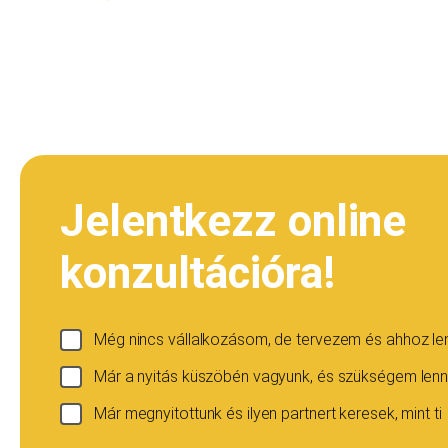
Jelentkezz online
konzultációra!
Még nincs vállalkozásom, de tervezem és ahhoz l
Már a nyitás küszöbén vagyunk, és szükségem lenn
Már megnyitottunk és ilyen partnert keresek, mint ti