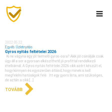
2022.05.22.
Egyéb
,
Üzletnyitás
Gyros nyitás feltételei 2026
Ki ne vágyna egy jól termelő gyros-osra? Akik jól csinálják csak
úgy áll a sor a gyorsan elkészíthető jó profittal rendelkező
ételbárnál. A Gyros nyitás feltételei 2026 cikk azért készült el,
hogy könnyen és egyszerűen átlásd, hogy minek is kell
megfelelni hatóságok felé. Itt egy gyors lista, ami szükséges,
de aztán a cikk […]
TOVÁBB