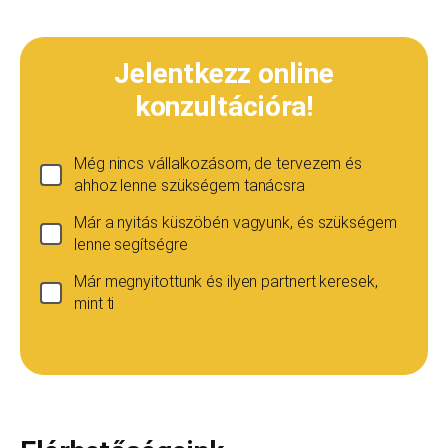
Jelentkezz online
konzultációra!
Még nincs vállalkozásom, de tervezem és
ahhoz lenne szükségem tanácsra
Már a nyitás küszöbén vagyunk, és szükségem
lenne segítségre
Már megnyitottunk és ilyen partnert keresek,
mint ti
Ha még nincs vállalkozásod...
Ez esetben is szívesen adunk tanácsot, de ez
esetben a konzultáció díja 20 000
Teljes név
*
forint+áfa.Amennyiben viszont később nyitsz
vállalkozást, ezt az összeget le tudjuk vonni a