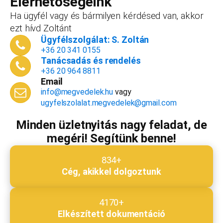
Elérhetőségeink
dokumentációk, engedélyek árából így végül
Ha ügyfél vagy és bármilyen kérdésed van, akkor
is, ha nyitsz valamit, a konzultáció díjmentes.
ezt hívd Zoltánt
Telefonszám
*
Ügyfélszolgálat: S. Zoltán
+36 20 341 0155
Tanácsadás és rendelés
+36 20 964 8811
Email
Email cím
*
info@megvedelek.hu
vagy
ugyfelszolalat.megvedelek@gmail.com
Minden üzletnyitás nagy feladat, de
megéri! Segítünk benne!
Megjegyzés
*
834+
Cég, akikkel dolgoztunk
Beküldés
4170+
Elkészített dokumentáció