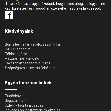
Itt te számítasz, úgy működünk, hogy neked a legjobb legyen, ne
kapj büntetést és nyugodtan üzemeltethesd a vállalkozásod.
Kiadványaink
Büntetés nélküli vállalkozások titkai
HACCP segédlet
Tábla segédlet
A szuperhős könyvelő
Kávézónyitás feltételei 2023
Szépségszalon nyitás feltételei
Egyéb hasznos linkek
Tudásbázis
Jogszabálytár
Üzletnyitási tanácsadás
Ingyenes online tűzvédelmi oktatás