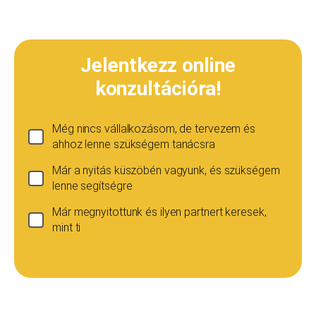
Jelentkezz online
konzultációra!
Még nincs vállalkozásom, de tervezem és
ahhoz lenne szükségem tanácsra
Már a nyitás küszöbén vagyunk, és szükségem
lenne segítségre
Már megnyitottunk és ilyen partnert keresek,
mint ti
Ha még nincs vállalkozásod...
Ez esetben is szívesen adunk tanácsot, de ez
esetben a konzultáció díja 20 000
Teljes név
*
forint+áfa.Amennyiben viszont később nyitsz