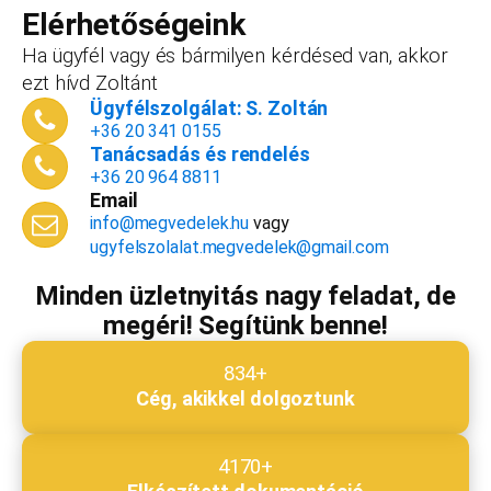
vállalkozást, ezt az összeget le tudjuk vonni a
Elérhetőségeink
dokumentációk, engedélyek árából így végül
Ha ügyfél vagy és bármilyen kérdésed van, akkor
is, ha nyitsz valamit, a konzultáció díjmentes.
ezt hívd Zoltánt
Telefonszám
*
Ügyfélszolgálat: S. Zoltán
+36 20 341 0155
Tanácsadás és rendelés
+36 20 964 8811
Email
Email cím
*
info@megvedelek.hu
vagy
ugyfelszolalat.megvedelek@gmail.com
Minden üzletnyitás nagy feladat, de
megéri! Segítünk benne!
Megjegyzés
*
834+
Cég, akikkel dolgoztunk
Beküldés
4170+