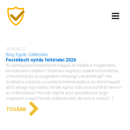
2024.08.27.
Blog
,
Egyéb
,
Üzletnyitás
Festékbolt nyitás feltételei 2026
Az építőiparban képzeled el magad, de inkább a forgalmazói,
kereskedelmi oldalon? Szívesen segítesz szakértelmeddel az
otthonfelújítás dzsungelében bolyongó vásárlóidnak? Van
érzéked a széphez, a színek kombinációjához, és látod magad
előtt, ahogy egy színes festék egész más atmoszférát teremt
az otthonokban? Ha már régóta azon gondolkozol, hogy
megnyisd a saját festék szakboltodat, de nem is tudod, […]
TOVÁBB