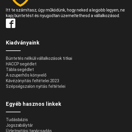
Itt te számítasz, úgy működünk, hogy neked a legjobb legyen, ne
kapj büntetést és nyugodtan üzemeltethesd a vállalkozásod.
Kiadványaink
Büntetés nélküli vállalkozások titkai
HACCP segédlet
Tábla segédlet
A szuperhős könyvelő
Kávézónyitás feltételei 2023
Szépségszalon nyitás feltételei
Egyéb hasznos linkek
Tudásbázis
Jogszabálytár
Üzletnyitási tanácsadás