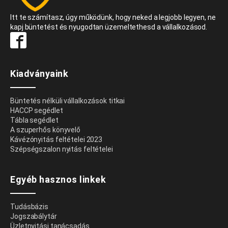
Itt te számítasz, úgy működünk, hogy neked a legjobb legyen, ne
kapj büntetést és nyugodtan üzemeltethesd a vállalkozásod.
Kiadványaink
Büntetés nélküli vállalkozások titkai
HACCP segédlet
Tábla segédlet
A szuperhős könyvelő
Kávézónyitás feltételei 2023
Szépségszalon nyitás feltételei
Egyéb hasznos linkek
Tudásbázis
Jogszabálytár
Üzletnyitási tanácsadás