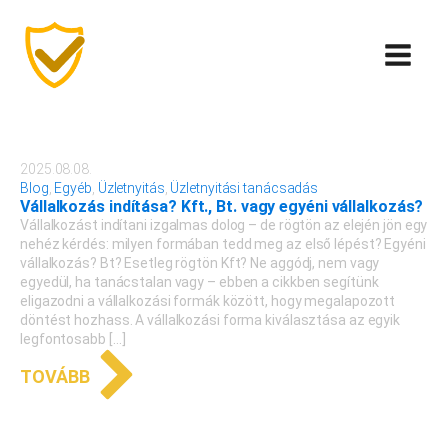
2025.08.08.
Blog
,
Egyéb
,
Üzletnyitás
,
Üzletnyitási tanácsadás
Vállalkozás indítása? Kft., Bt. vagy egyéni vállalkozás?
Vállalkozást indítani izgalmas dolog – de rögtön az elején jön egy
nehéz kérdés: milyen formában tedd meg az első lépést? Egyéni
vállalkozás? Bt? Esetleg rögtön Kft? Ne aggódj, nem vagy
egyedül, ha tanácstalan vagy – ebben a cikkben segítünk
eligazodni a vállalkozási formák között, hogy megalapozott
döntést hozhass. A vállalkozási forma kiválasztása az egyik
legfontosabb […]
TOVÁBB