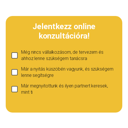
Jelentkezz online
konzultációra!
Még nincs vállalkozásom, de tervezem és
ahhoz lenne szükségem tanácsra
Már a nyitás küszöbén vagyunk, és szükségem
lenne segítségre
Már megnyitottunk és ilyen partnert keresek,
mint ti
Ha még nincs vállalkozásod...
Ez esetben is szívesen adunk tanácsot, de ez
esetben a konzultáció díja 20 000
Teljes név
*
forint+áfa.Amennyiben viszont később nyitsz