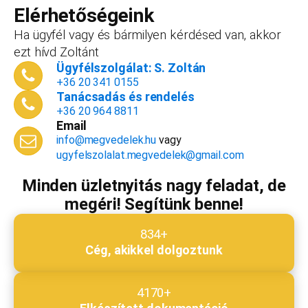
vállalkozást, ezt az összeget le tudjuk vonni a
Elérhetőségeink
dokumentációk, engedélyek árából így végül
Ha ügyfél vagy és bármilyen kérdésed van, akkor
is, ha nyitsz valamit, a konzultáció díjmentes.
ezt hívd Zoltánt
Telefonszám
*
Ügyfélszolgálat: S. Zoltán
+36 20 341 0155
Tanácsadás és rendelés
+36 20 964 8811
Email
Email cím
*
info@megvedelek.hu
vagy
ugyfelszolalat.megvedelek@gmail.com
Minden üzletnyitás nagy feladat, de
megéri! Segítünk benne!
Megjegyzés
*
834+
Cég, akikkel dolgoztunk
Beküldés
4170+