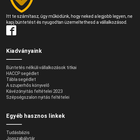
Itt te számítasz, úgy működünk, hogy neked a legjobb legyen, ne
kapj büntetést és nyugodtan üzemeltethesd a vállalkozásod.
Kiadványaink
Büntetés nélküli vállalkozások titkai
HACCP segédlet
Tábla segédlet
A szuperhős könyvelő
Kávézónyitás feltételei 2023
Szépségszalon nyitás feltételei
Egyéb hasznos linkek
Tudásbázis
Jogszabálytár