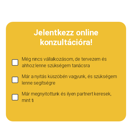
Jelentkezz online
konzultációra!
Még nincs vállalkozásom, de tervezem és
ahhoz lenne szükségem tanácsra
Már a nyitás küszöbén vagyunk, és szükségem
lenne segítségre
Már megnyitottunk és ilyen partnert keresek,
mint ti
Ha még nincs vállalkozásod...
Ez esetben is szívesen adunk tanácsot, de ez
esetben a konzultáció díja 20 000
Teljes név
*