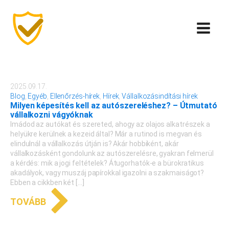
2025.09.17.
Blog
,
Egyéb
,
Ellenőrzés-hírek
,
Hírek
,
Vállalkozásindítási hírek
Milyen képesítés kell az autószereléshez? – Útmutató
vállalkozni vágyóknak
Imádod az autókat és szereted, ahogy az olajos alkatrészek a
helyükre kerülnek a kezeid által? Már a rutinod is megvan és
elindulnál a vállalkozás útján is? Akár hobbiként, akár
vállalkozásként gondolunk az autószerelésre, gyakran felmerül
a kérdés: mik a jogi feltételek? Átugorhatók-e a bürokratikus
akadályok, vagy muszáj papírokkal igazolni a szakmaiságot?
Ebben a cikkben két […]
TOVÁBB