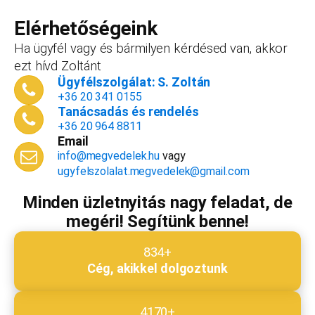
forint+áfa.Amennyiben viszont később nyitsz
vállalkozást, ezt az összeget le tudjuk vonni a
Elérhetőségeink
dokumentációk, engedélyek árából így végül
Ha ügyfél vagy és bármilyen kérdésed van, akkor
is, ha nyitsz valamit, a konzultáció díjmentes.
ezt hívd Zoltánt
Telefonszám
*
Ügyfélszolgálat: S. Zoltán
+36 20 341 0155
Tanácsadás és rendelés
+36 20 964 8811
Email
Email cím
*
info@megvedelek.hu
vagy
ugyfelszolalat.megvedelek@gmail.com
Minden üzletnyitás nagy feladat, de
megéri! Segítünk benne!
Megjegyzés
*
834+
Cég, akikkel dolgoztunk
Beküldés
4170+