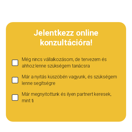
Jelentkezz online
konzultációra!
Még nincs vállalkozásom, de tervezem és
ahhoz lenne szükségem tanácsra
Már a nyitás küszöbén vagyunk, és szükségem
lenne segítségre
Már megnyitottunk és ilyen partnert keresek,
mint ti
Ha még nincs vállalkozásod...
Ez esetben is szívesen adunk tanácsot, de ez
esetben a konzultáció díja 20 000
Teljes név
*