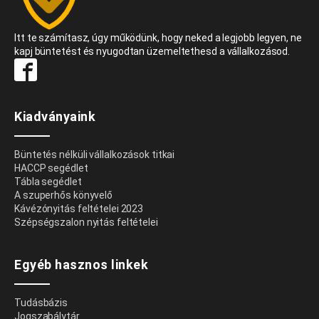
Itt te számítasz, úgy működünk, hogy neked a legjobb legyen, ne
kapj büntetést és nyugodtan üzemeltethesd a vállalkozásod.
Kiadványaink
Büntetés nélküli vállalkozások titkai
HACCP segédlet
Tábla segédlet
A szuperhős könyvelő
Kávézónyitás feltételei 2023
Szépségszalon nyitás feltételei
Egyéb hasznos linkek
Tudásbázis
Jogszabálytár