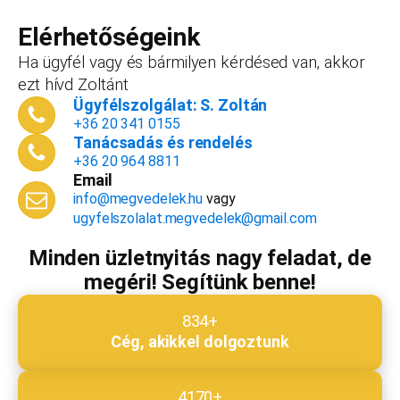
forint+áfa.Amennyiben viszont később nyitsz
vállalkozást, ezt az összeget le tudjuk vonni a
Elérhetőségeink
dokumentációk, engedélyek árából így végül
Ha ügyfél vagy és bármilyen kérdésed van, akkor
is, ha nyitsz valamit, a konzultáció díjmentes.
ezt hívd Zoltánt
Telefonszám
*
Ügyfélszolgálat: S. Zoltán
+36 20 341 0155
Tanácsadás és rendelés
+36 20 964 8811
Email
Email cím
*
info@megvedelek.hu
vagy
ugyfelszolalat.megvedelek@gmail.com
Minden üzletnyitás nagy feladat, de
megéri! Segítünk benne!
Megjegyzés
*
834+
Cég, akikkel dolgoztunk
Beküldés
4170+