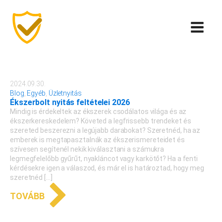
2024.09.30.
Blog
,
Egyéb
,
Üzletnyitás
Ékszerbolt nyitás feltételei 2026
Mindig is érdekeltek az ékszerek csodálatos világa és az
ékszerkereskedelem? Követed a legfrissebb trendeket és
szereted beszerezni a legújabb darabokat? Szeretnéd, ha az
emberek is megtapasztalnák az ékszerismereteidet és
szívesen segítenél nekik kiválasztani a számukra
legmegfelelőbb gyűrűt, nyakláncot vagy karkötőt? Ha a fenti
kérdésekre igen a válaszod, és már el is határoztad, hogy meg
szeretnéd […]
TOVÁBB