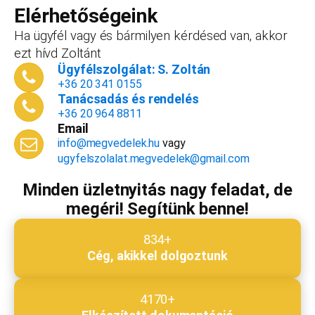
vállalkozást, ezt az összeget le tudjuk vonni a
Elérhetőségeink
dokumentációk, engedélyek árából így végül
Ha ügyfél vagy és bármilyen kérdésed van, akkor
is, ha nyitsz valamit, a konzultáció díjmentes.
ezt hívd Zoltánt
Telefonszám
*
Ügyfélszolgálat: S. Zoltán
+36 20 341 0155
Tanácsadás és rendelés
+36 20 964 8811
Email
Email cím
*
info@megvedelek.hu
vagy
ugyfelszolalat.megvedelek@gmail.com
Minden üzletnyitás nagy feladat, de
megéri! Segítünk benne!
Megjegyzés
*
834+
Cég, akikkel dolgoztunk
Beküldés
4170+