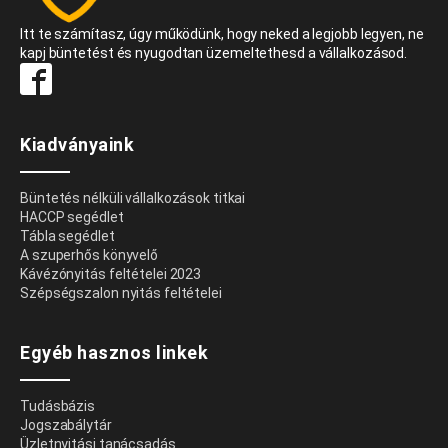
Itt te számítasz, úgy működünk, hogy neked a legjobb legyen, ne
kapj büntetést és nyugodtan üzemeltethesd a vállalkozásod.
Kiadványaink
Büntetés nélküli vállalkozások titkai
HACCP segédlet
Tábla segédlet
A szuperhős könyvelő
Kávézónyitás feltételei 2023
Szépségszalon nyitás feltételei
Egyéb hasznos linkek
Tudásbázis
Jogszabálytár
Üzletnyitási tanácsadás