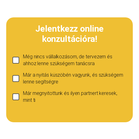
Jelentkezz online
konzultációra!
Még nincs vállalkozásom, de tervezem és
ahhoz lenne szükségem tanácsra
Már a nyitás küszöbén vagyunk, és szükségem
lenne segítségre
Már megnyitottunk és ilyen partnert keresek,
mint ti
Ha még nincs vállalkozásod...
Ez esetben is szívesen adunk tanácsot, de ez
esetben a konzultáció díja 20 000
Teljes név
*
forint+áfa.Amennyiben viszont később nyitsz