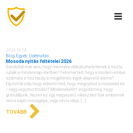
2024.10.14.
Blog
,
Egyéb
,
Üzletnyitás
Mosoda nyitás feltételei 2026
Gondoltál már arra, hogy mennyire nélkülözhetetlenek a tiszta
ruhák a mindennapi életben? Felismerted, hogy a modern ember
számára a tisztaság a megjelenés egyik alapvető eleme?
Eljutottál oda, hogy eldöntötted, hogy megnyitod a mosodád és
/ vagy vegytisztítódat? Mindenekelőtt engedd meg, hogy
gratuláljunk, hiszen ez egy nagyszerű választás! Sok embernek
nincs saját mosógépe, vagy nincs ideje, […]
TOVÁBB