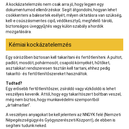
A kockázatelemzés nem csak arra jó, hogy legyen egy
dokumentumod ellenőrzéskor. Segít átgondolni, hogyan lehet
csökkenteni a balesetek esélyét, milyen oktatásra van szükség,
kell-e csúszásmentes cipő, védőkesztyű, megfelelő tároló,
biztonságos üveggyűjtés vagy külön szabály a hordók
mozgatására.
Kémiai kockázatelemzés
Egy sörözőben biztosan kell takarítani és fertőtleníteni. A pultot,
padlót, mosdót, pohármosót, csapoló környékét, hűtőket,
asztalokat rendszeresen tisztán kell tartani, ehhez pedig
takarító- és fertőtlenítőszereket használtok.
Tudtad?
Egy erősebb fertőtlenítőszer, zsíroldó vagy vízkőoldó is lehet
veszélyes keverék. Attól, hogy egy takarítószert boltban veszel,
még nem biztos, hogy munkavédelmi szempontból
„ártalmatlan”.
A veszélyes anyagokat be kell jelenteni az NNGYK felé (Nemzeti
Népegészségügyi és Gyógyszerészeti Központ), de ebben is
segíteni tudunk neked.