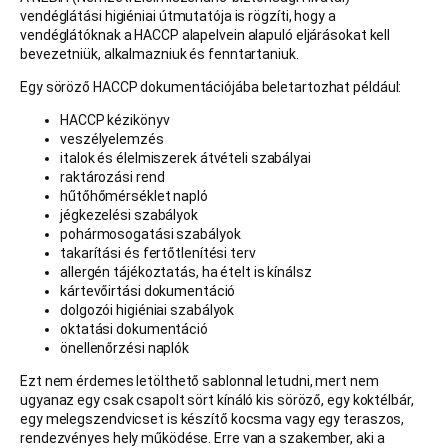
vendéglátási higiéniai útmutatója is rögzíti, hogy a
vendéglátóknak a HACCP alapelvein alapuló eljárásokat kell
bevezetniük, alkalmazniuk és fenntartaniuk.
Egy söröző HACCP dokumentációjába beletartozhat például:
HACCP kézikönyv
veszélyelemzés
italok és élelmiszerek átvételi szabályai
raktározási rend
hűtőhőmérséklet napló
jégkezelési szabályok
pohármosogatási szabályok
takarítási és fertőtlenítési terv
allergén tájékoztatás, ha ételt is kínálsz
kártevőirtási dokumentáció
dolgozói higiéniai szabályok
oktatási dokumentáció
önellenőrzési naplók
Ezt nem érdemes letölthető sablonnal letudni, mert nem
ugyanaz egy csak csapolt sört kínáló kis söröző, egy koktélbár,
egy melegszendvicset is készítő kocsma vagy egy teraszos,
rendezvényes hely működése. Erre van a szakember, aki a