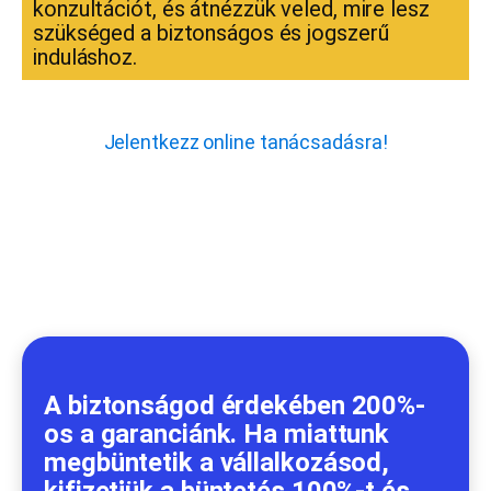
konzultációt, és átnézzük veled, mire lesz
szükséged a biztonságos és jogszerű
induláshoz.
Jelentkezz online tanácsadásra!
A biztonságod érdekében 200%-
os a garanciánk. Ha miattunk
megbüntetik a vállalkozásod,