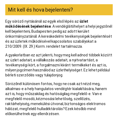
Mit kell és hova bejelenteni?
Egy söröző nyitásánál az egyik első lépés az
üzlet
működésének bejelentése
. A vendéglátóhelyet a helyi jegyzőnél
kell bejelenteni, Budapesten pedig az adott kerület
önkormányzatánál. A kereskedelmi tevékenységek bejelentését
és az üzletek működésével kapcsolatos szabályokat a
210/2009. (IX. 29.) Korm. rendelet tartalmazza.
A gyakorlatban ez azt jelenti, hogy meg kell adnod többek között
az üzlet adatait, a vállalkozás adatait, a nyitvatartást, a
tevékenységi kört, a forgalmazni kívánt termékeket és azt is,
milyen jogcímen használod az üzlethelyiséget. Ez lehet például
bérleti szerződés vagy tulajdonjog.
Sörözőnél különösen fontos, hogy ne csak azt nézd meg,
alkalmas-e a hely hangulatos vendégtér kialakítására, hanem
azt is, hogy műszakilag és hatóságilag megfelelő-e. Van-e
megfelelő mosdó, kézmosási lehetőség, szellőzés,
raktárhelyiség, menekülési útvonal, biztonságos elektromos
hálózat, megfelelő hulladéktárolás? Ezek később mind
előkerülhetnek egy ellenőrzésen.