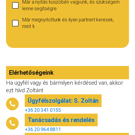
Már a nyitás küszöbén vagyunk, és szükségem
lenne segítségre
Már megnyitottunk és ilyen partnert keresek,
mint ti
Ha még nincs vállalkozásod...
Ez esetben is szívesen adunk tanácsot, de ez
esetben a konzultáció díja 20 000
Teljes név
*
forint+áfa.Amennyiben viszont később nyitsz
vállalkozást, ezt az összeget le tudjuk vonni a
Elérhetőségeink
dokumentációk, engedélyek árából így végül
is, ha nyitsz valamit, a konzultáció díjmentes.
Ha ügyfél vagy és bármilyen kérdésed van, akkor
Telefonszám
*
ezt hívd Zoltánt
Ügyfélszolgálat: S. Zoltán
+36 20 341 0155
Tanácsadás és rendelés
Email cím
*
+36 20 964 8811