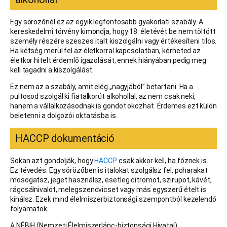
Egy sörözőnél ez az egyik legfontosabb gyakorlati szabály. A
kereskedelmi törvény kimondja, hogy 18. életévét be nem töltött
személy részére szeszes italt kiszolgálni vagy értékesíteni tilos.
Ha kétség merül fel az életkorral kapcsolatban, kérheted az
életkor hitelt érdemlő igazolását, ennek hiányában pedig meg
kell tagadni a kiszolgálást.
Ez nem az a szabály, amit elég „nagyjából” betartani. Ha a
pultosod szolgál ki fiatalkorút alkohollal, az nem csak neki,
hanem a vállalkozásodnak is gondot okozhat. Érdemes ezt külön
beletenni a dolgozói oktatásba is.
HACCP dokumentáció
Sokan azt gondolják, hogy
HACCP
csak akkor kell, ha főznek is.
Ez tévedés. Egy sörözőben is italokat szolgálsz fel, poharakat
mosogatsz, jeget használsz, esetleg citromot, szirupot, kávét,
rágcsálnivalót, melegszendvicset vagy más egyszerű ételt is
kínálsz. Ezek mind élelmiszerbiztonsági szempontból kezelendő
folyamatok.
A NÉBIH (Nemzeti Élelmiszerlánc-biztonsági Hivatal)