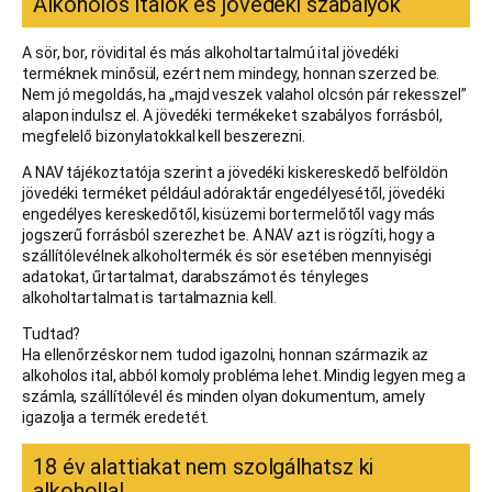
Alkoholos italok és jövedéki szabályok
A sör, bor, rövidital és más alkoholtartalmú ital jövedéki
terméknek minősül, ezért nem mindegy, honnan szerzed be.
Nem jó megoldás, ha „majd veszek valahol olcsón pár rekesszel”
alapon indulsz el. A jövedéki termékeket szabályos forrásból,
megfelelő bizonylatokkal kell beszerezni.
A NAV tájékoztatója szerint a jövedéki kiskereskedő belföldön
jövedéki terméket például adóraktár engedélyesétől, jövedéki
engedélyes kereskedőtől, kisüzemi bortermelőtől vagy más
jogszerű forrásból szerezhet be. A NAV azt is rögzíti, hogy a
szállítólevélnek alkoholtermék és sör esetében mennyiségi
adatokat, űrtartalmat, darabszámot és tényleges
alkoholtartalmat is tartalmaznia kell.
Tudtad?
Ha ellenőrzéskor nem tudod igazolni, honnan származik az
alkoholos ital, abból komoly probléma lehet. Mindig legyen meg a
számla, szállítólevél és minden olyan dokumentum, amely
igazolja a termék eredetét.
18 év alattiakat nem szolgálhatsz ki
alkohollal