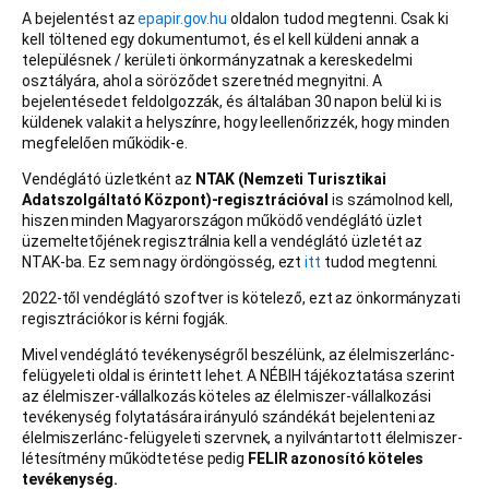
A bejelentést az
epapir.gov.hu
oldalon tudod megtenni. Csak ki
kell töltened egy dokumentumot, és el kell küldeni annak a
településnek / kerületi önkormányzatnak a kereskedelmi
osztályára, ahol a söröződet szeretnéd megnyitni. A
bejelentésedet feldolgozzák, és általában 30 napon belül ki is
küldenek valakit a helyszínre, hogy leellenőrizzék, hogy minden
megfelelően működik-e.
Vendéglátó üzletként az
NTAK (Nemzeti Turisztikai
Adatszolgáltató Központ)-regisztrációval
is számolnod kell,
hiszen minden Magyarországon működő vendéglátó üzlet
üzemeltetőjének regisztrálnia kell a vendéglátó üzletét az
NTAK-ba. Ez sem nagy ördöngösség, ezt
itt
tudod megtenni.
2022-től vendéglátó szoftver is kötelező, ezt az önkormányzati
regisztrációkor is kérni fogják.
Mivel vendéglátó tevékenységről beszélünk, az élelmiszerlánc-
felügyeleti oldal is érintett lehet. A NÉBIH tájékoztatása szerint
az élelmiszer-vállalkozás köteles az élelmiszer-vállalkozási
tevékenység folytatására irányuló szándékát bejelenteni az
élelmiszerlánc-felügyeleti szervnek, a nyilvántartott élelmiszer-
létesítmény működtetése pedig
FELIR azonosító köteles
tevékenység.