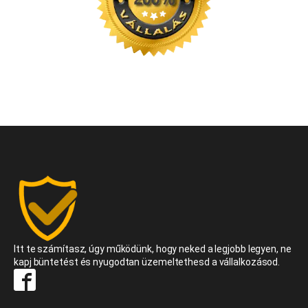
Itt te számítasz, úgy működünk, hogy neked a legjobb legyen, ne
kapj büntetést és nyugodtan üzemeltethesd a vállalkozásod.