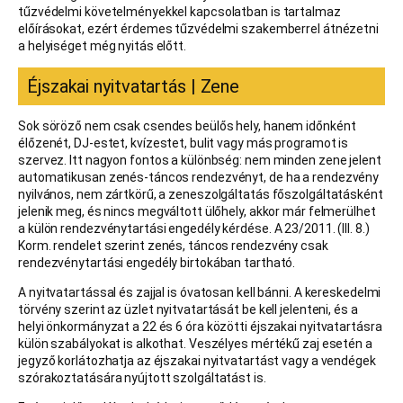
tűzvédelmi követelményekkel kapcsolatban is tartalmaz
előírásokat, ezért érdemes tűzvédelmi szakemberrel átnézetni
a helyiséget még nyitás előtt.
Éjszakai nyitvatartás | Zene
Sok söröző nem csak csendes beülős hely, hanem időnként
élőzenét, DJ-estet, kvízestet, bulit vagy más programot is
szervez. Itt nagyon fontos a különbség: nem minden zene jelent
automatikusan zenés-táncos rendezvényt, de ha a rendezvény
nyilvános, nem zártkörű, a zeneszolgáltatás főszolgáltatásként
jelenik meg, és nincs megváltott ülőhely, akkor már felmerülhet
a külön rendezvénytartási engedély kérdése. A 23/2011. (III. 8.)
Korm. rendelet szerint zenés, táncos rendezvény csak
rendezvénytartási engedély birtokában tartható.
A nyitvatartással és zajjal is óvatosan kell bánni. A kereskedelmi
törvény szerint az üzlet nyitvatartását be kell jelenteni, és a
helyi önkormányzat a 22 és 6 óra közötti éjszakai nyitvatartásra
külön szabályokat is alkothat. Veszélyes mértékű zaj esetén a
jegyző korlátozhatja az éjszakai nyitvatartást vagy a vendégek
szórakoztatására nyújtott szolgáltatást is.