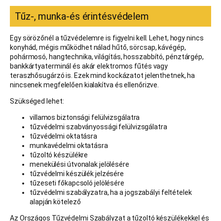
Tűz-, munka-és érintésvédelem
Egy sörözőnél a tűzvédelemre is figyelni kell. Lehet, hogy nincs
konyhád, mégis működhet nálad hűtő, sörcsap, kávégép,
pohármosó, hangtechnika, világítás, hosszabbító, pénztárgép,
bankkártyaterminál és akár elektromos fűtés vagy
teraszhősugárzó is. Ezek mind kockázatot jelenthetnek, ha
nincsenek megfelelően kialakítva és ellenőrizve.
Szükséged lehet:
villamos biztonsági felülvizsgálatra
tűzvédelmi szabványossági felülvizsgálatra
tűzvédelmi oktatásra
munkavédelmi oktatásra
tűzoltó készülékre
menekülési útvonalak jelölésére
tűzvédelmi készülék jelzésére
tűzeseti főkapcsoló jelölésére
tűzvédelmi szabályzatra, ha a jogszabályi feltételek
alapján kötelező
Az Országos Tűzvédelmi Szabályzat a tűzoltó készülékekkel és