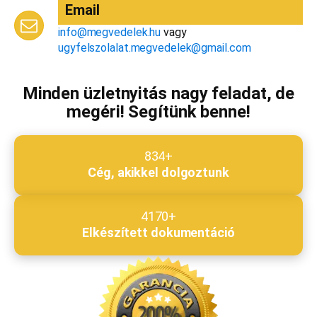
Email
info@megvedelek.hu
vagy
Megjegyzés
*
ugyfelszolalat.megvedelek@gmail.com
Minden üzletnyitás nagy feladat, de
megéri! Segítünk benne!
Beküldés
834+
Cég, akikkel dolgoztunk
4170+
Elkészített dokumentáció