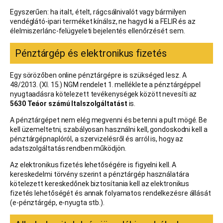
Egyszerűen: ha italt, ételt, rágcsálnivalót vagy bármilyen
vendéglátó-ipari terméket kínálsz, ne hagyd ki a FELIR és az
élelmiszerlánc-felügyeleti bejelentés ellenőrzését sem.
Pénztárgép és elektronikus fizetés
Egy sörözőben online pénztárgépre is szükséged lesz. A
48/2013. (XI. 15.) NGM rendelet 1. melléklete a pénztárgéppel
nyugtaadásra kötelezett tevékenységek között nevesíti az
5630 Teáor számú Italszolgáltatást
is.
A pénztárgépet nem elég megvenni és betenni a pult mögé. Be
kell üzemeltetni, szabályosan használni kell, gondoskodni kell a
pénztárgépnaplóról, a szervizelésről és arról is, hogy az
adatszolgáltatás rendben működjön.
Az elektronikus fizetés lehetőségére is figyelni kell. A
kereskedelmi törvény szerint a pénztárgép használatára
kötelezett kereskedőnek biztosítania kell az elektronikus
fizetés lehetőségét és annak folyamatos rendelkezésre állását
(e-pénztárgép, e-nyugta stb.).