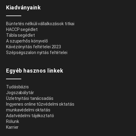
Kiadványaink
Büntetés nélküli vállalkozások titkai
HACCP segédlet
Tábla segédlet
A szuperhős könyvelő
Kávézónyitás feltételei 2023
Szépségszalon nyitás feltételei
Egyéb hasznos linkek
Tudásbázis
Jogszabálytár
Üzletnyitási tanácsadás
Ingyenes online tűzvédelmi oktatás
munkavédelmi oktatás
Adatvédelmi tájékoztató
Rólunk
Karrier