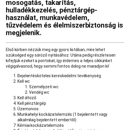
mosogatás, takarítás,
hulladékkezelés, pénztárgép-
használat, munkavédelem,
tűzvédelem és élelmiszerbiztonság is
megjelenik.
Első körben nézzük meg egy gyors listában, mire lehet
szükséged egy söröző nyitásához. Utána pedig részletesen
kifejtjük ezeket a pontokat, így érdemes a teljes cikkünket
végigolvasnod, hogy semmi fontos dolog ne maradjon ki!
Bejelentésköteles kereskedelmi tevékenység
Kell wc
Személyzeti wc
Vendég wc
Kell öltöző
Kell pénztárgép
Üzemorvos
Munkahelyi kockázatelemzés (1 bejelentett vagy
alkalmilag bejelentett embertől)
Kémiai kockázatelemzés