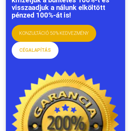
kifizetjük a büntetés 100%-t és
visszaadjuk a nálunk elköltött
pénzed 100%-át is!
KONZULTÁCIÓ 50% KEDVEZMÉNY
CÉGALAPÍTÁS