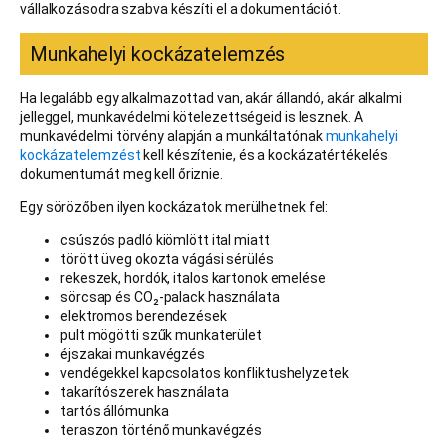
vállalkozásodra szabva készíti el a dokumentációt.
Munkahelyi kockázatelemzés
Ha legalább egy alkalmazottad van, akár állandó, akár alkalmi
jelleggel, munkavédelmi kötelezettségeid is lesznek. A
munkavédelmi törvény alapján a munkáltatónak
munkahelyi
kockázatelemzést
kell készítenie, és a kockázatértékelés
dokumentumát meg kell őriznie.
Egy sörözőben ilyen kockázatok merülhetnek fel:
csúszós padló kiömlött ital miatt
törött üveg okozta vágási sérülés
rekeszek, hordók, italos kartonok emelése
sörcsap és CO₂-palack használata
elektromos berendezések
pult mögötti szűk munkaterület
éjszakai munkavégzés
vendégekkel kapcsolatos konfliktushelyzetek
takarítószerek használata
tartós állómunka
teraszon történő munkavégzés