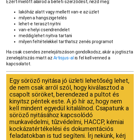
Ezért mielőtt aláírod a bérleti szerződést, nézd meg:
lakóház alatt vagy mellett van-e az üzlet
milyen a hangszigetelés
lehet-e teraszt nyitni
van-e helyi csendrendelet
meddig lehet nyitva tartani
milyen feltételekkel tarthatsz zenés programot
Ha csak csendes zenelejátszáson gondolkodsz, akár a jogtiszta
zenelejátszás miatt az
Artisjus-al
is fel kell venned a
kapcsolatot.
Egy söröző nyitása jó üzleti lehetőség lehet,
de nem csak arról szól, hogy kiválasztod a
csapolt söröket, berendezed a pultot és
kinyitsz péntek este. A jó hír az, hogy nem
kell mindent egyedül kitalálnod. Csapatunk a
söröző nyitásához kapcsolódó
munkavédelmi, tűzvédelmi, HACCP, kémiai
kockázatértékelési és dokumentációs
feladatokban is tud segíteni. Írj nekünk, kérj