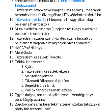
Érintésvédelmi minősítő irat |
Érintésvédelmi
felülvizsgálat
Tűzvédelmi szabványossági felülvizsgálat | Erősáramú
berendezések felülvizsgálata | Tűzvédelmi minősítő irat
Tűzvédelmi oktatás
(1 bejelentett vagy alkalmilag
bejelentett embertől)
Munkavédelmi oktatás (1 bejelentett vagy alkalmilag
bejelentett embertől)
Tűzvédelmi szabályzat / kiürítés számítással (50
bejelentett vagy alkalmilag bejelentett embertől)
HACCP kézikönyv
Mentőláda
Tűzvédelmi készülék (Poroltó)
Táblák kihelyezése
Kijárat
Tűzvédelmi készülék jelzése
Mentőláda jelzése
Tűzeseti főkapcsoló jelzése
Segélyhívó számok
Polcok teherbírásának jelzése
Egyéb dolgok, amiket ki kell helyezni: Vendégkönyv,
pénztárgép száma
Zajkibocsátási határérték (ha zenét szolgáltatsz, akár
rádió, háttérzene …stb)