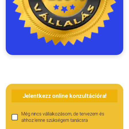
Jelentkezz online konzultációra!
Még nincs vállalkozásom, de tervezem és
ahhoz lenne szükségem tanácsra