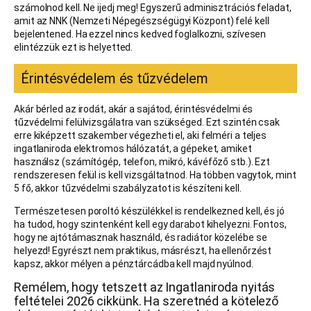
számolnod kell. Ne ijedj meg! Egyszerű adminisztrációs feladat,
amit az NNK (Nemzeti Népegészségügyi Központ) felé kell
bejelentened. Ha ezzel nincs kedved foglalkozni, szívesen
elintézzük ezt is helyetted.
Érintésvédelem és tűzvédelem
Akár bérled az irodát, akár a sajátod, érintésvédelmi és
tűzvédelmi felülvizsgálatra van szükséged. Ezt szintén csak
erre kiképzett szakember végezheti el, aki felméri a teljes
ingatlaniroda elektromos hálózatát, a gépeket, amiket
használsz (számítógép, telefon, mikró, kávéfőző stb.). Ezt
rendszeresen felül is kell vizsgáltatnod. Ha többen vagytok, mint
5 fő, akkor tűzvédelmi szabályzatot is készíteni kell.
Természetesen poroltó készülékkel is rendelkezned kell, és jó
ha tudod, hogy szintenként kell egy darabot kihelyezni. Fontos,
hogy ne ajtótámasznak használd, és radiátor közelébe se
helyezd! Egyrészt nem praktikus, másrészt, ha ellenőrzést
kapsz, akkor mélyen a pénztárcádba kell majd nyúlnod.
Remélem, hogy tetszett az Ingatlaniroda nyitás
feltételei 2026 cikkünk. Ha szeretnéd a kötelező