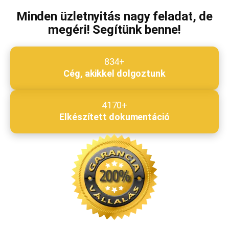
Minden üzletnyitás nagy feladat, de
megéri! Segítünk benne!
Beküldés
834+
Cég, akikkel dolgoztunk
4170+
Elkészített dokumentáció