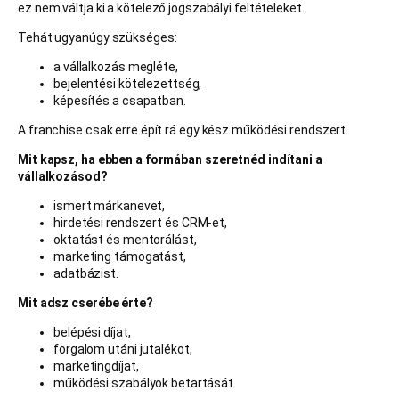
ez nem váltja ki a kötelező jogszabályi feltételeket.
Tehát ugyanúgy szükséges:
a vállalkozás megléte,
bejelentési kötelezettség,
képesítés a csapatban.
A franchise csak erre épít rá egy kész működési rendszert.
Mit kapsz, ha ebben a formában szeretnéd indítani a
vállalkozásod?
ismert márkanevet,
hirdetési rendszert és CRM-et,
oktatást és mentorálást,
marketing támogatást,
adatbázist.
Mit adsz cserébe érte?
belépési díjat,
forgalom utáni jutalékot,
marketingdíjat,
működési szabályok betartását.