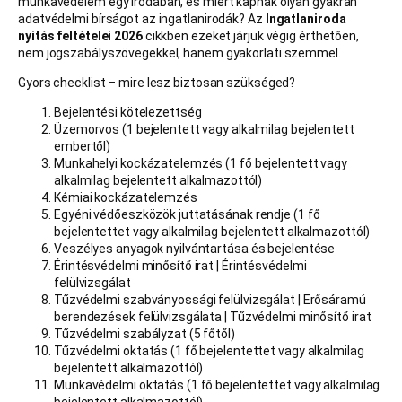
munkavédelem egy irodában, és miért kapnak olyan gyakran
adatvédelmi bírságot az ingatlanirodák? Az
Ingatlaniroda
nyitás feltételei 2026
cikkben ezeket járjuk végig érthetően,
nem jogszabályszövegekkel, hanem gyakorlati szemmel.
Gyors checklist – mire lesz biztosan szükséged?
Bejelentési kötelezettség
Üzemorvos (1 bejelentett vagy alkalmilag bejelentett
embertől)
Munkahelyi kockázatelemzés (1 fő bejelentett vagy
alkalmilag bejelentett alkalmazottól)
Kémiai kockázatelemzés
Egyéni védőeszközök juttatásának rendje (1 fő
bejelentettet vagy alkalmilag bejelentett alkalmazottól)
Veszélyes anyagok nyilvántartása és bejelentése
Érintésvédelmi minősítő irat | Érintésvédelmi
felülvizsgálat
Tűzvédelmi szabványossági felülvizsgálat | Erősáramú
berendezések felülvizsgálata | Tűzvédelmi minősítő irat
Tűzvédelmi szabályzat (5 főtől)
Tűzvédelmi oktatás (1 fő bejelentettet vagy alkalmilag
bejelentett alkalmazottól)
Munkavédelmi oktatás (1 fő bejelentettet vagy alkalmilag