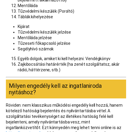
bejelentett alkalmazottól)
Mentőláda
Tűzvédelmi készülék (Poroltó)
Táblák kihelyezése
Kijárat
Tűzvédelmi készülék jelzése
Mentőláda jelzése
Tűzeseti főkapcsoló jelzése
Segélyhívó számok
Egyéb dolgok, amiket ki kell helyezni: Vendégkönyv
Zajkibocsátási határérték (ha zenét szolgáltatsz, akár
rádió, háttérzene, stb.)
Milyen engedély kell az ingatlaniroda
nyitáshoz?
Röviden: nem klasszikus működési engedély kell hozzá, hanem
kötelező hatósági bejelentés és nyilvántartásba vétel. A
szolgáltatási tevékenységet az illetékes hatóság felé kell
bejelenteni, amely nyilvántartásba vesz, mint
ingatlanközvetítőt. Ezt könnyedén meg lehet tenni online is az