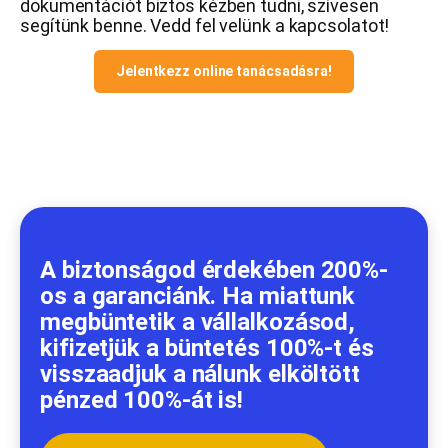
dokumentációt biztos kézben tudni, szívesen
segítünk benne. Vedd fel velünk a kapcsolatot!
Jelentkezz online tanácsadásra!
A biztonságod érdekében 200%-
os a garanciánk. Ha miattunk
megbüntetik a vállalkozásod,
kifizetjük a büntetés 100%-t és
visszaadjuk a nálunk elköltött
pénzed 100%-át is!