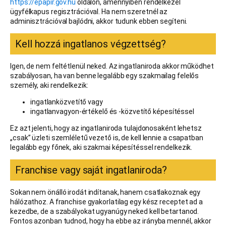
https://epapir.gov.hu
oldalon, amennyiben rendelkezel
ügyfélkapus regisztrációval. Ha nem szeretnél az
adminisztrációval bajlódni, akkor tudunk ebben segíteni.
Kell hozzá ingatlanos végzettség?
Igen, de nem feltétlenül neked. Az ingatlaniroda akkor működhet
szabályosan, ha van benne legalább egy szakmailag felelős
személy, aki rendelkezik:
ingatlanközvetítő vagy
ingatlanvagyon-értékelő és -közvetítő képesítéssel
Ez azt jelenti, hogy az ingatlaniroda tulajdonosaként lehetsz
„csak” üzleti szemléletű vezető is, de kell lennie a csapatban
legalább egy főnek, aki szakmai képesítéssel rendelkezik.
Franchise vagy saját ingatlaniroda?
Sokan nem önálló irodát indítanak, hanem csatlakoznak egy
hálózathoz. A franchise gyakorlatilag egy kész receptet ad a
kezedbe, de a szabályokat ugyanúgy neked kell betartanod.
Fontos azonban tudnod, hogy ha ebbe az irányba mennél, akkor