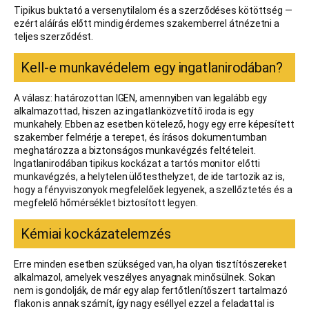
Tipikus buktató a versenytilalom és a szerződéses kötöttség —
ezért aláírás előtt mindig érdemes szakemberrel átnézetni a
teljes szerződést.
Kell-e munkavédelem egy ingatlanirodában?
A válasz: határozottan IGEN, amennyiben van legalább egy
alkalmazottad, hiszen az ingatlanközvetítő iroda is egy
munkahely. Ebben az esetben kötelező, hogy egy erre képesített
szakember felmérje a terepet, és írásos dokumentumban
meghatározza a biztonságos munkavégzés feltételeit.
Ingatlanirodában tipikus kockázat a tartós monitor előtti
munkavégzés, a helytelen ülőtesthelyzet, de ide tartozik az is,
hogy a fényviszonyok megfelelőek legyenek, a szellőztetés és a
megfelelő hőmérséklet biztosított legyen.
Kémiai kockázatelemzés
Erre minden esetben szükséged van, ha olyan tisztítószereket
alkalmazol, amelyek veszélyes anyagnak minősülnek. Sokan
nem is gondolják, de már egy alap fertőtlenítőszert tartalmazó
flakon is annak számít, így nagy eséllyel ezzel a feladattal is