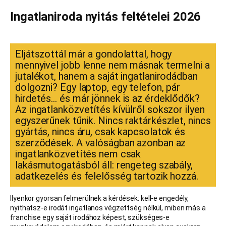
Ingatlaniroda nyitás feltételei 2026
Eljátszottál már a gondolattal, hogy
mennyivel jobb lenne nem másnak termelni a
jutalékot, hanem a saját ingatlanirodádban
dolgozni? Egy laptop, egy telefon, pár
hirdetés… és már jönnek is az érdeklődők?
Az ingatlanközvetítés kívülről sokszor ilyen
egyszerűnek tűnik. Nincs raktárkészlet, nincs
gyártás, nincs áru, csak kapcsolatok és
szerződések. A valóságban azonban az
ingatlanközvetítés nem csak
lakásmutogatásból áll: rengeteg szabály,
adatkezelés és felelősség tartozik hozzá.
Ilyenkor gyorsan felmerülnek a kérdések: kell-e engedély,
nyithatsz-e irodát ingatlanos végzettség nélkül, miben más a
franchise egy saját irodához képest, szükséges-e