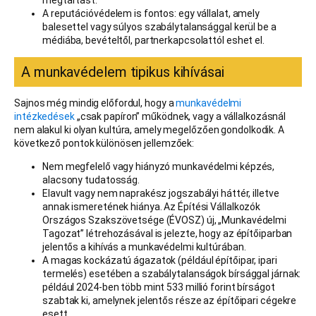
megtartást.
A reputációvédelem is fontos: egy vállalat, amely
balesettel vagy súlyos szabálytalansággal kerül be a
médiába, bevételtől, partnerkapcsolattól eshet el.
A munkavédelem tipikus kihívásai
Sajnos még mindig előfordul, hogy a
munkavédelmi
intézkedések
„csak papíron” működnek, vagy a vállalkozásnál
nem alakul ki olyan kultúra, amely megelőzően gondolkodik. A
következő pontok különösen jellemzőek:
Nem megfelelő vagy hiányzó munkavédelmi képzés,
alacsony tudatosság.
Elavult vagy nem naprakész jogszabályi háttér, illetve
annak ismeretének hiánya. Az Építési Vállalkozók
Országos Szakszövetsége (ÉVOSZ) új, „Munkavédelmi
Tagozat” létrehozásával is jelezte, hogy az építőiparban
jelentős a kihívás a munkavédelmi kultúrában.
A magas kockázatú ágazatok (például építőipar, ipari
termelés) esetében a szabálytalanságok bírsággal járnak:
például 2024-ben több mint 533 millió forint bírságot
szabtak ki, amelynek jelentős része az építőipari cégekre
esett.