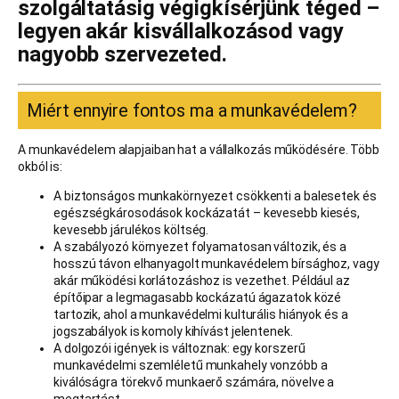
szolgáltatásig végigkísérjünk téged –
legyen akár kisvállalkozásod vagy
nagyobb szervezeted.
Miért ennyire fontos ma a munkavédelem?
A munkavédelem alapjaiban hat a vállalkozás működésére. Több
okból is:
A biztonságos munkakörnyezet csökkenti a balesetek és
egészségkárosodások kockázatát – kevesebb kiesés,
kevesebb járulékos költség.
A szabályozó környezet folyamatosan változik, és a
hosszú távon elhanyagolt munkavédelem bírsághoz, vagy
akár működési korlátozáshoz is vezethet. Például az
építőipar a legmagasabb kockázatú ágazatok közé
tartozik, ahol a munkavédelmi kulturális hiányok és a
jogszabályok is komoly kihívást jelentenek.
A dolgozói igények is változnak: egy korszerű
munkavédelmi szemléletű munkahely vonzóbb a
kiválóságra törekvő munkaerő számára, növelve a