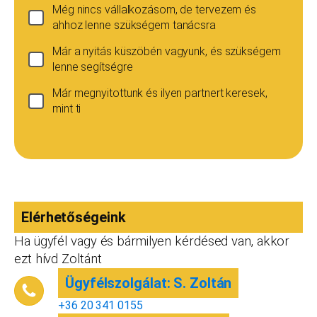
Még nincs vállalkozásom, de tervezem és
ahhoz lenne szükségem tanácsra
Már a nyitás küszöbén vagyunk, és szükségem
lenne segítségre
Már megnyitottunk és ilyen partnert keresek,
mint ti
Ha még nincs vállalkozásod...
Ez esetben is szívesen adunk tanácsot, de ez
esetben a konzultáció díja 20 000
Teljes név
*
forint+áfa.Amennyiben viszont később nyitsz
vállalkozást, ezt az összeget le tudjuk vonni a
Elérhetőségeink
dokumentációk, engedélyek árából így végül
is, ha nyitsz valamit, a konzultáció díjmentes.
Ha ügyfél vagy és bármilyen kérdésed van, akkor
Telefonszám
*
ezt hívd Zoltánt
Ügyfélszolgálat: S. Zoltán
+36 20 341 0155