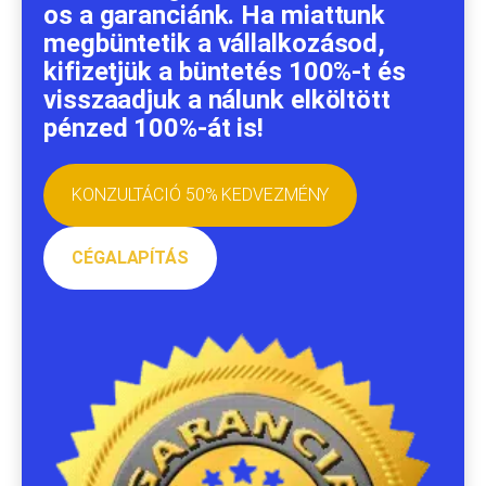
os a garanciánk. Ha miattunk
megbüntetik a vállalkozásod,
kifizetjük a büntetés 100%-t és
visszaadjuk a nálunk elköltött
pénzed 100%-át is!
KONZULTÁCIÓ 50% KEDVEZMÉNY
CÉGALAPÍTÁS