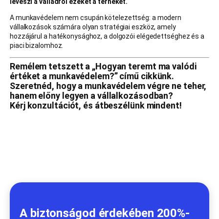
leveszi a válladról ezeket a terheket.
A munkavédelem nem csupán kötelezettség: a modern
vállalkozások számára olyan stratégiai eszköz, amely
hozzájárul a hatékonysághoz, a dolgozói elégedettséghez és a
piaci bizalomhoz.
Remélem tetszett a „Hogyan teremt ma valódi
értéket a munkavédelem?” című cikkünk.
Szeretnéd, hogy a munkavédelem végre ne teher,
hanem előny legyen a vállalkozásodban?
Kérj konzultációt, és átbeszélünk mindent!
A biztonságod érdekében 200%-