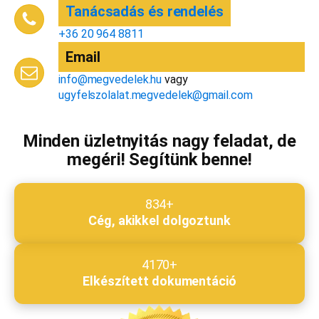
Tanácsadás és rendelés
Email cím
*
+36 20 964 8811
Email
info@megvedelek.hu
vagy
Megjegyzés
*
ugyfelszolalat.megvedelek@gmail.com
Minden üzletnyitás nagy feladat, de
megéri! Segítünk benne!
Beküldés
834+
Cég, akikkel dolgoztunk
4170+
Elkészített dokumentáció