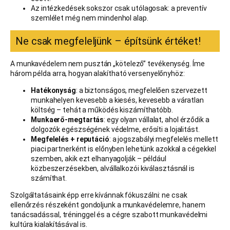
Az intézkedések sokszor csak utólagosak: a preventív
szemlélet még nem mindenhol alap.
Ne csak megfeleljünk – építsünk értéket!
A munkavédelem nem pusztán „kötelező” tevékenység. Íme
három példa arra, hogyan alakítható versenyelőnyhöz:
Hatékonyság
: a biztonságos, megfelelően szervezett
munkahelyen kevesebb a kiesés, kevesebb a váratlan
költség – tehát a működés kiszámíthatóbb.
Munkaerő-megtartás
: egy olyan vállalat, ahol érződik a
dolgozók egészségének védelme, erősíti a lojalitást.
Megfelelés + reputáció
: a jogszabályi megfelelés mellett
piaci partnerként is előnyben lehetünk azokkal a cégekkel
szemben, akik ezt elhanyagolják – például
közbeszerzésekben, alvállalkozói kiválasztásnál is
számíthat.
Szolgáltatásaink épp erre kívánnak fókuszálni: ne csak
ellenőrzés részeként gondoljunk a munkavédelemre, hanem
tanácsadással, tréninggel és a cégre szabott munkavédelmi
kultúra kialakításával is.