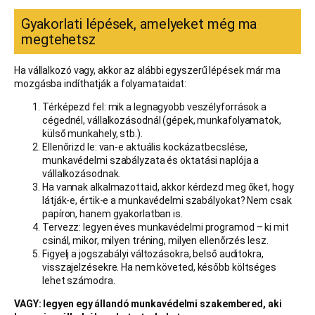
Gyakorlati lépések, amelyeket még ma
megtehetsz
Ha vállalkozó vagy, akkor az alábbi egyszerű lépések már ma
mozgásba indíthatják a folyamataidat:
Térképezd fel: mik a legnagyobb veszélyforrások a
cégednél, vállalkozásodnál (gépek, munkafolyamatok,
külső munkahely, stb.).
Ellenőrizd le: van-e aktuális kockázatbecslése,
munkavédelmi szabályzata és oktatási naplója a
vállalkozásodnak.
Ha vannak alkalmazottaid, akkor kérdezd meg őket, hogy
látják-e, értik-e a munkavédelmi szabályokat? Nem csak
papíron, hanem gyakorlatban is.
Tervezz: legyen éves munkavédelmi programod – ki mit
csinál, mikor, milyen tréning, milyen ellenőrzés lesz.
Figyelj a jogszabályi változásokra, belső auditokra,
visszajelzésekre. Ha nem követed, később költséges
lehet számodra.
VAGY: legyen egy állandó munkavédelmi szakembered, aki