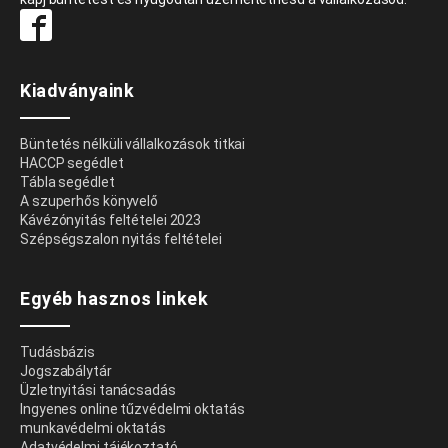
Kiadványaink
Büntetés nélküli vállalkozások titkai
HACCP segédlet
Tábla segédlet
A szuperhős könyvelő
Kávézónyitás feltételei 2023
Szépségszalon nyitás feltételei
Egyéb hasznos linkek
Tudásbázis
Jogszabálytár
Üzletnyitási tanácsadás
Ingyenes online tűzvédelmi oktatás
munkavédelmi oktatás
Adatvédelmi tájékoztató