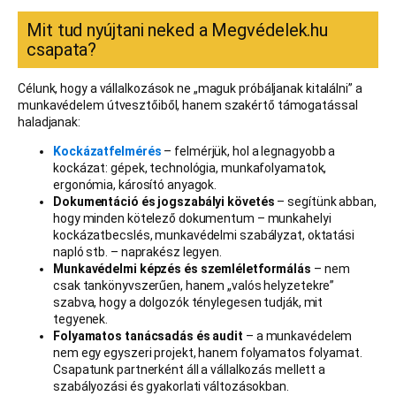
Mit tud nyújtani neked a Megvédelek.hu
csapata?
Célunk, hogy a vállalkozások ne „maguk próbáljanak kitalálni” a
munkavédelem útvesztőiből, hanem szakértő támogatással
haladjanak:
Kockázatfelmérés
– felmérjük, hol a legnagyobb a
kockázat: gépek, technológia, munkafolyamatok,
ergonómia, károsító anyagok.
Dokumentáció és jogszabályi követés
– segítünk abban,
hogy minden kötelező dokumentum – munkahelyi
kockázatbecslés, munkavédelmi szabályzat, oktatási
napló stb. – naprakész legyen.
Munkavédelmi képzés és szemléletformálás
– nem
csak tankönyvszerűen, hanem „valós helyzetekre”
szabva, hogy a dolgozók ténylegesen tudják, mit
tegyenek.
Folyamatos tanácsadás és audit
– a munkavédelem
nem egy egyszeri projekt, hanem folyamatos folyamat.
Csapatunk partnerként áll a vállalkozás mellett a
szabályozási és gyakorlati változásokban.