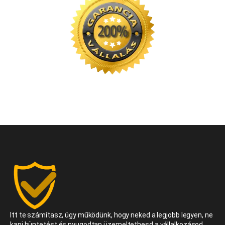
Itt te számítasz, úgy működünk, hogy neked a legjobb legyen, ne
kapj büntetést és nyugodtan üzemeltethesd a vállalkozásod.