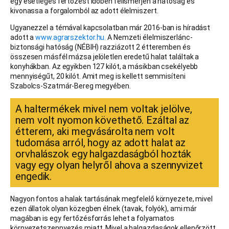
egy esetleges fertőzést időben felismerjen a hatóság és
kivonassa a forgalomból az adott élelmiszert.
Ugyanezzel a témával kapcsolatban már 2016-ban is híradást
adott a
www.agrarszektor.hu.
A Nemzeti élelmiszerlánc-
biztonsági hatóság (NÉBIH) razziázott 2 étteremben és
összesen másfél mázsa jelöletlen eredetű halat találtak a
konyhákban. Az egyikben 127 kilót, a másikban csekélyebb
mennyiségűt, 20 kilót. Amit meg is kellett semmisíteni
Szabolcs-Szatmár-Bereg megyében.
A haltermékek mivel nem voltak jelölve,
nem volt nyomon követhető. Ezáltal az
étterem, aki megvásárolta nem volt
tudomása arról, hogy az adott halat az
orvhalászok egy halgazdaságból hozták
vagy egy olyan helyről ahova a szennyvizet
engedik.
Nagyon fontos a halak tartásának megfelelő környezete, mivel
ezen állatok olyan közegben élnek (tavak, folyók), ami már
magában is egy fertőzésforrás lehet a folyamatos
környezetszennyezés miatt. Mivel a halgazdaságok ellenőrzött