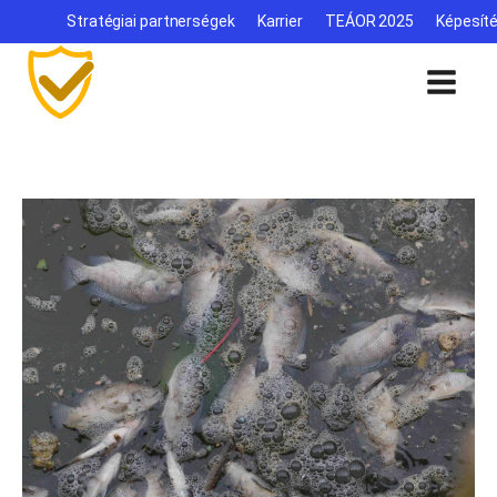
Stratégiai partnerségek
Karrier
TEÁOR 2025
Képesít