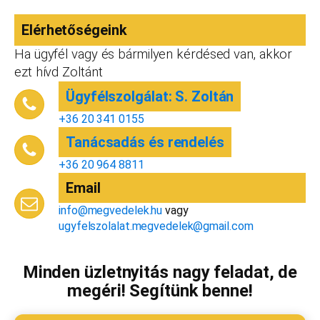
vállalkozást, ezt az összeget le tudjuk vonni a
Elérhetőségeink
dokumentációk, engedélyek árából így végül
is, ha nyitsz valamit, a konzultáció díjmentes.
Ha ügyfél vagy és bármilyen kérdésed van, akkor
Telefonszám
*
ezt hívd Zoltánt
Ügyfélszolgálat: S. Zoltán
+36 20 341 0155
Tanácsadás és rendelés
Email cím
*
+36 20 964 8811
Email
info@megvedelek.hu
vagy
Megjegyzés
*
ugyfelszolalat.megvedelek@gmail.com
Minden üzletnyitás nagy feladat, de
megéri! Segítünk benne!
Beküldés