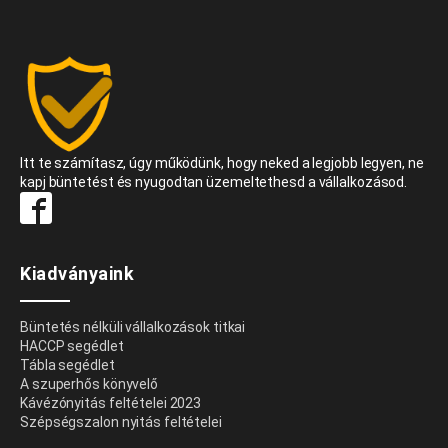
Itt te számítasz, úgy működünk, hogy neked a legjobb legyen, ne
kapj büntetést és nyugodtan üzemeltethesd a vállalkozásod.
Kiadványaink
Büntetés nélküli vállalkozások titkai
HACCP segédlet
Tábla segédlet
A szuperhős könyvelő
Kávézónyitás feltételei 2023
Szépségszalon nyitás feltételei