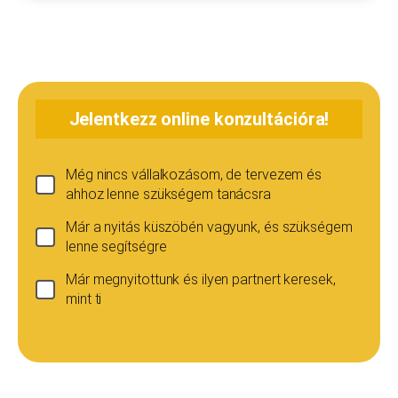
Jelentkezz online konzultációra!
Még nincs vállalkozásom, de tervezem és
ahhoz lenne szükségem tanácsra
Már a nyitás küszöbén vagyunk, és szükségem
lenne segítségre
Már megnyitottunk és ilyen partnert keresek,
mint ti
Ha még nincs vállalkozásod...
Ez esetben is szívesen adunk tanácsot, de ez
esetben a konzultáció díja 20 000
Teljes név
*
forint+áfa.Amennyiben viszont később nyitsz