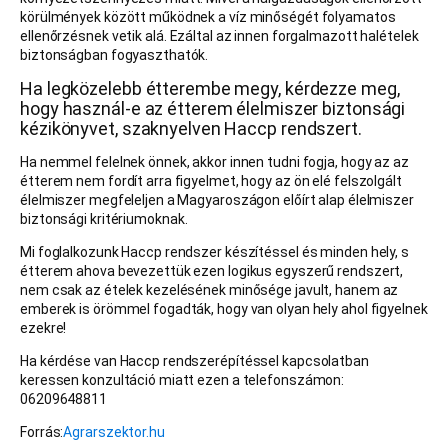
körülmények között működnek a víz minőségét folyamatos
ellenőrzésnek vetik alá. Ezáltal az innen forgalmazott halételek
biztonságban fogyaszthatók.
Ha legközelebb étterembe megy, kérdezze meg,
hogy használ-e az étterem élelmiszer biztonsági
kézikönyvet, szaknyelven Haccp rendszert.
Ha nemmel felelnek önnek, akkor innen tudni fogja, hogy az az
étterem nem fordít arra figyelmet, hogy az ön elé felszolgált
élelmiszer megfeleljen a Magyaroszágon előírt alap élelmiszer
biztonsági kritériumoknak.
Mi foglalkozunk Haccp rendszer készítéssel és minden hely, s
étterem ahova bevezettük ezen logikus egyszerű rendszert,
nem csak az ételek kezelésének minősége javult, hanem az
emberek is örömmel fogadták, hogy van olyan hely ahol figyelnek
ezekre!
Ha kérdése van Haccp rendszerépítéssel kapcsolatban
keressen konzultáció miatt ezen a telefonszámon:
06209648811
Forrás:
Agrarszektor.hu