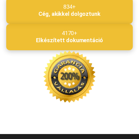
834+
Cég, akikkel dolgoztunk
4170+
Elkészített dokumentáció