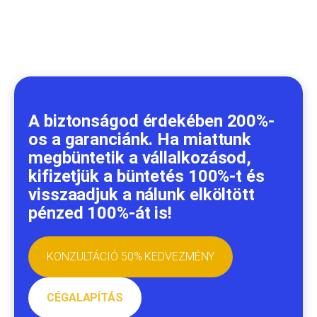
A biztonságod érdekében 200%-
os a garanciánk. Ha miattunk
megbüntetik a vállalkozásod,
kifizetjük a büntetés 100%-t és
visszaadjuk a nálunk elköltött
pénzed 100%-át is!
KONZULTÁCIÓ 50% KEDVEZMÉNY
CÉGALAPÍTÁS