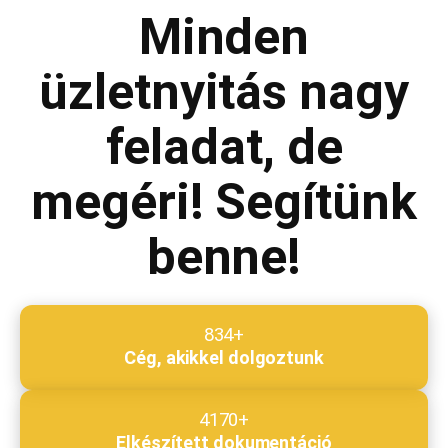
Minden
Megjegyzés
*
üzletnyitás nagy
feladat, de
Beküldés
megéri! Segítünk
benne!
834+
Cég, akikkel dolgoztunk
4170+
Elkészített dokumentáció