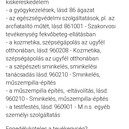
kiskereskedelem
- a gyógykezelések, lásd: 86 ágazat
- az egészségvédelmi szolgáltatások, pl. az
arcfiatalító műtét, lásd: 861001 - Szakorvosi
tevékenység fekvőbeteg-ellátásban
- a kozmetika, szépségápolás az ügyfél
otthonában, lásd: 960208 - Kozmetika,
szépségápolás az ügyfél otthonában
- a szépészeti sminkelés, sminkelési
tanácsadás lásd: 960210 - Sminkelés,
műszempilla-építés
- a műszempilla építés, -eltávolítás, lásd:
960210 - Sminkelés, műszempilla-építés
- a testfestés, lásd: 960901 - M.n.s. egyéb
személyi szolgáltatás
Engedélyköteles a tevékenység?