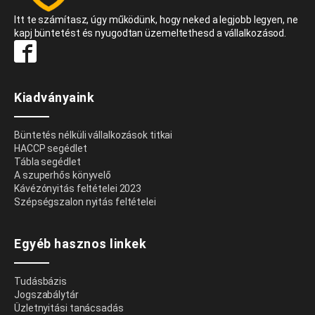
Itt te számítasz, úgy működünk, hogy neked a legjobb legyen, ne
kapj büntetést és nyugodtan üzemeltethesd a vállalkozásod.
Kiadványaink
Büntetés nélküli vállalkozások titkai
HACCP segédlet
Tábla segédlet
A szuperhős könyvelő
Kávézónyitás feltételei 2023
Szépségszalon nyitás feltételei
Egyéb hasznos linkek
Tudásbázis
Jogszabálytár
Üzletnyitási tanácsadás