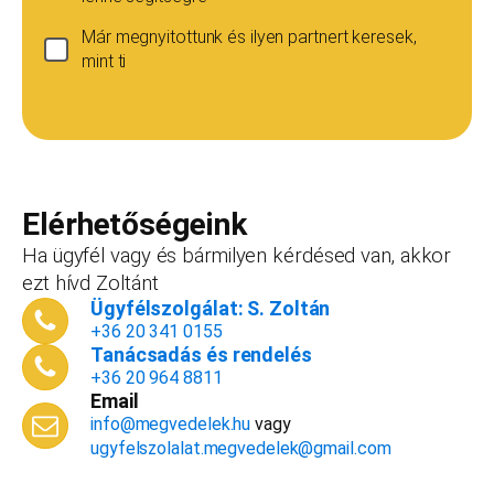
Már megnyitottunk és ilyen partnert keresek,
mint ti
Ha még nincs vállalkozásod...
Ez esetben is szívesen adunk tanácsot, de ez
esetben a konzultáció díja 20 000
Teljes név
*
forint+áfa.Amennyiben viszont később nyitsz
vállalkozást, ezt az összeget le tudjuk vonni a
Elérhetőségeink
dokumentációk, engedélyek árából így végül
Ha ügyfél vagy és bármilyen kérdésed van, akkor
is, ha nyitsz valamit, a konzultáció díjmentes.
ezt hívd Zoltánt
Telefonszám
*
Ügyfélszolgálat: S. Zoltán
+36 20 341 0155
Tanácsadás és rendelés
+36 20 964 8811
Email
Email cím
*
info@megvedelek.hu
vagy
ugyfelszolalat.megvedelek@gmail.com