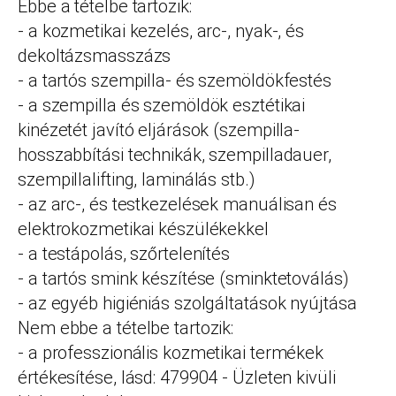
Ebbe a tételbe tartozik:
- a kozmetikai kezelés, arc-, nyak-, és
dekoltázsmasszázs
- a tartós szempilla- és szemöldökfestés
- a szempilla és szemöldök esztétikai
kinézetét javító eljárások (szempilla-
hosszabbítási technikák, szempilladauer,
szempillalifting, laminálás stb.)
- az arc-, és testkezelések manuálisan és
elektrokozmetikai készülékekkel
- a testápolás, szőrtelenítés
- a tartós smink készítése (sminktetoválás)
- az egyéb higiéniás szolgáltatások nyújtása
Nem ebbe a tételbe tartozik:
- a professzionális kozmetikai termékek
értékesítése, lásd: 479904 - Üzleten kivüli