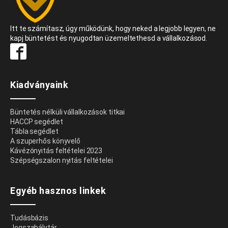
Itt te számítasz, úgy működünk, hogy neked a legjobb legyen, ne
kapj büntetést és nyugodtan üzemeltethesd a vállalkozásod.
Kiadványaink
Büntetés nélküli vállalkozások titkai
HACCP segédlet
Tábla segédlet
A szuperhős könyvelő
Kávézónyitás feltételei 2023
Szépségszalon nyitás feltételei
Egyéb hasznos linkek
Tudásbázis
Jogszabálytár