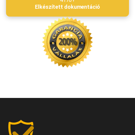
4170+
Elkészített dokumentáció