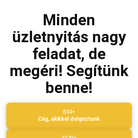
Minden
Megjegyzés
*
üzletnyitás nagy
feladat, de
Beküldés
megéri! Segítünk
benne!
834+
Cég, akikkel dolgoztunk