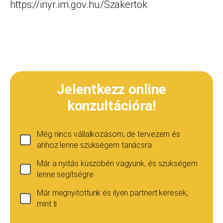
https://inyr.im.gov.hu/Szakertok
Jelentkezz online
konzultációra!
Még nincs vállalkozásom, de tervezem és
ahhoz lenne szükségem tanácsra
Már a nyitás küszöbén vagyunk, és szükségem
lenne segítségre
Már megnyitottunk és ilyen partnert keresek,
mint ti