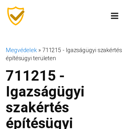
Megvédelek
»
711215 - Igazságügyi szakértés
építésügyi területen
711215 -
Igazságügyi
szakértés
építésügyi