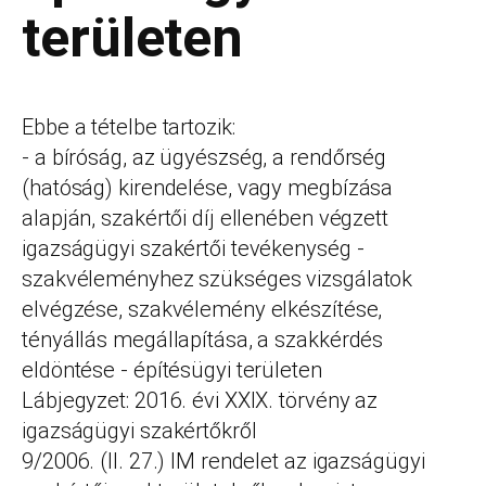
területen
Ebbe a tételbe tartozik:
- a bíróság, az ügyészség, a rendőrség
(hatóság) kirendelése, vagy megbízása
alapján, szakértői díj ellenében végzett
igazságügyi szakértői tevékenység -
szakvéleményhez szükséges vizsgálatok
elvégzése, szakvélemény elkészítése,
tényállás megállapítása, a szakkérdés
eldöntése - építésügyi területen
Lábjegyzet: 2016. évi XXIX. törvény az
igazságügyi szakértőkről
9/2006. (II. 27.) IM rendelet az igazságügyi