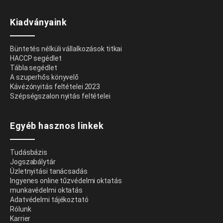
Kiadványaink
Büntetés nélküli vállalkozások titkai
HACCP segédlet
Tábla segédlet
A szuperhős könyvelő
Kávézónyitás feltételei 2023
Szépségszalon nyitás feltételei
Egyéb hasznos linkek
Tudásbázis
Jogszabálytár
Üzletnyitási tanácsadás
Ingyenes online tűzvédelmi oktatás
munkavédelmi oktatás
Adatvédelmi tájékoztató
Rólunk
Karrier