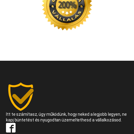
Itt te számítasz, úgy működünk, hogy neked a legjobb legyen, ne
kapj büntetést és nyugodtan üzemeltethesd a vállalkozásod.