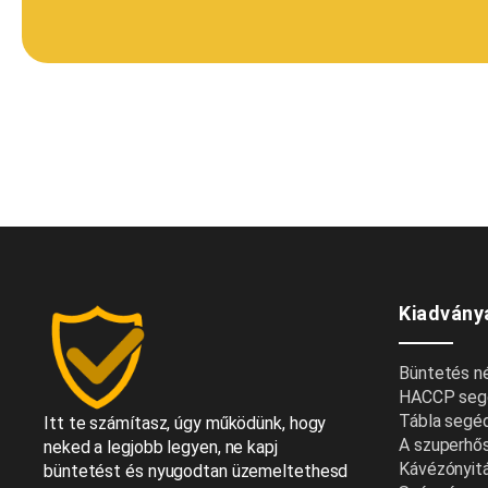
Kiadvány
Büntetés nél
HACCP seg
Tábla segé
Itt te számítasz, úgy működünk, hogy
A szuperhő
neked a legjobb legyen, ne kapj
Kávézónyitá
büntetést és nyugodtan üzemeltethesd