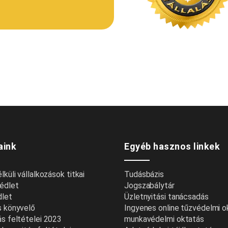
aink
Egyéb hasznos linkek
küli vállalkozások titkai
Tudásbázis
édlet
Jogszabálytár
dlet
Üzletnyitási tanácsadás
s könyvelő
Ingyenes online tűzvédelmi 
s feltételei 2023
munkavédelmi oktatás