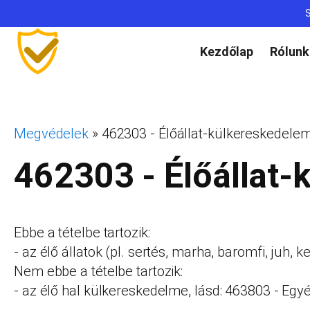
S
Kezdőlap
Rólunk
Megvédelek
»
462303 - Élőállat-külkereskedele
462303 - Élőállat
Ebbe a tételbe tartozik:
- az élő állatok (pl. sertés, marha, baromfi, juh,
Nem ebbe a tételbe tartozik:
- az élő hal külkereskedelme, lásd: 463803 - Eg