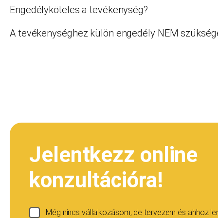
Engedélyköteles a tevékenység?
A tevékenységhez külön engedély NEM szüksége
Jelentkezz online
konzultációra!
Még nincs vállalkozásom, de tervezem és ahhoz l