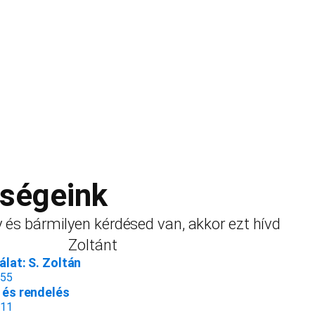
őségeink
 és bármilyen kérdésed van, akkor ezt hívd
Zoltánt
lat: S. Zoltán
155
és rendelés
811