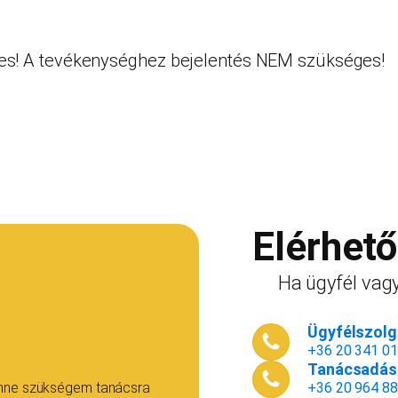
s! A tevékenységhez bejelentés NEM szükséges!
Elérhet
Ha ügyfél vagy
Ügyfélszolgá
+36 20 341 0
Tanácsadás 
enne szükségem tanácsra
+36 20 964 8