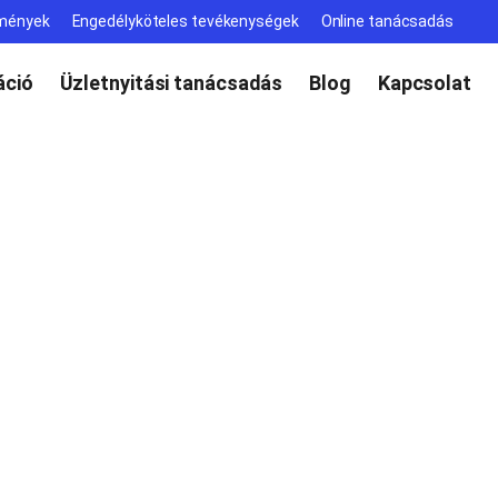
lmények
Engedélyköteles tevékenységek
Online tanácsadás
ció
Üzletnyitási tanácsadás
Blog
Kapcsolat