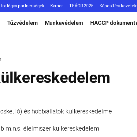
tratégiai partnerségek
Karrier
TEÁOR 2025
Képesítési követe
Tűzvédelem
Munkavédelem
HACCP dokumentá
m
-külkereskedelem
 kecske, ló) és hobbiállatok külkereskedelme
yéb m.n.s. élelmiszer külkereskedelem