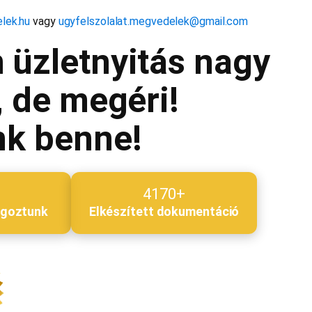
lek.hu
vagy
ugyfelszolalat.megvedelek@gmail.com
 üzletnyitás nagy
, de megéri!
nk benne!
4170+
lgoztunk
Elkészített dokumentáció