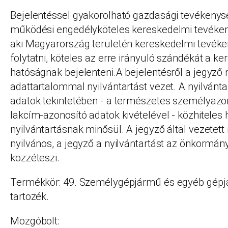
Bejelentéssel gyakorolható gazdasági tevékeny
működési engedélyköteles kereskedelmi tevékeny
aki Magyarország területén kereskedelmi tevéke
folytatni, köteles az erre irányuló szándékát a k
hatóságnak bejelenteni.A bejelentésről a jegyző
adattartalommal nyilvántartást vezet. A nyilvánt
adatok tekintetében - a természetes személyazon
lakcím-azonosító adatok kivételével - közhiteles 
nyilvántartásnak minősül. A jegyző által vezetett 
nyilvános, a jegyző a nyilvántartást az önkormán
közzéteszi.
Termékkör: 49. Személygépjármű és egyéb gépjá
tartozék.
Mozgóbolt: