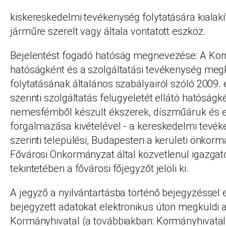
kiskereskedelmi tevékenység folytatására kialakíto
járműre szerelt vagy általa vontatott eszköz.
Bejelentést fogadó hatóság megnevezése: A Ko
hatóságként és a szolgáltatási tevékenység me
folytatásának általános szabályairól szóló 2009. 
szerinti szolgáltatás felügyeletét ellátó hatóságké
nemesfémből készült ékszerek, díszműáruk és 
forgalmazása kivételével - a kereskedelmi tevé
szerinti települési, Budapesten a kerületi önkorm
Fővárosi Önkormányzat által közvetlenül igazgato
tekintetében a fővárosi főjegyzőt jelöli ki.
A jegyző a nyilvántartásba történő bejegyzéssel 
bejegyzett adatokat elektronikus úton megküldi 
Kormányhivatal (a továbbiakban: Kormányhivatal