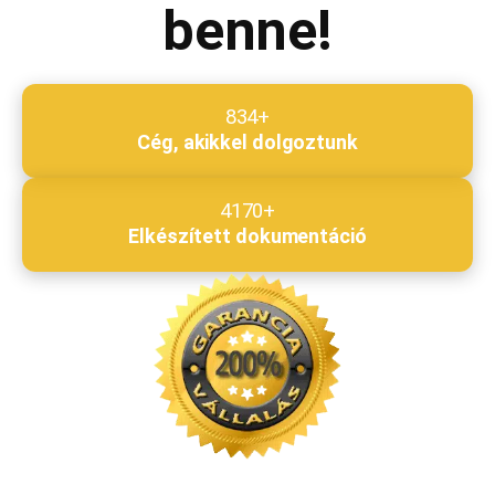
benne!
834+
Cég, akikkel dolgoztunk
4170+
Elkészített dokumentáció