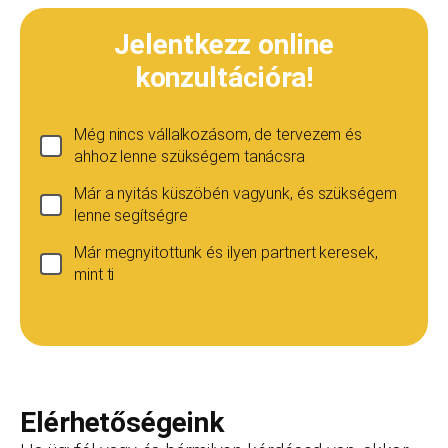
Jelentkezz online
konzultációra!
Még nincs vállalkozásom, de tervezem és
ahhoz lenne szükségem tanácsra
Már a nyitás küszöbén vagyunk, és szükségem
lenne segítségre
Már megnyitottunk és ilyen partnert keresek,
mint ti
Ha még nincs vállalkozásod...
Ez esetben is szívesen adunk tanácsot, de ez
esetben a konzultáció díja 20 000
Teljes név
*
forint+áfa.Amennyiben viszont később nyitsz
vállalkozást, ezt az összeget le tudjuk vonni a
Elérhetőségeink
dokumentációk, engedélyek árából így végül