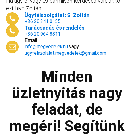
Ha ügyfél vagy és bármilyen kérdésed van, akkor
is, ha nyitsz valamit, a konzultáció díjmentes.
ezt hívd Zoltánt
Telefonszám
*
Ügyfélszolgálat: S. Zoltán
+36 20 341 0155
Tanácsadás és rendelés
+36 20 964 8811
Email
Email cím
*
info@megvedelek.hu
vagy
ugyfelszolalat.megvedelek@gmail.com
Minden
Megjegyzés
*
üzletnyitás nagy
feladat, de
Beküldés
megéri! Segítünk