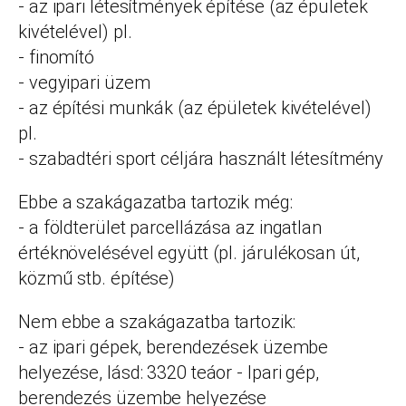
- az ipari létesítmények építése (az épületek
kivételével) pl.
- finomító
- vegyipari üzem
- az építési munkák (az épületek kivételével)
pl.
- szabadtéri sport céljára használt létesítmény
Ebbe a szakágazatba tartozik még:
- a földterület parcellázása az ingatlan
értéknövelésével együtt (pl. járulékosan út,
közmű stb. építése)
Nem ebbe a szakágazatba tartozik:
- az ipari gépek, berendezések üzembe
helyezése, lásd: 3320 teáor - Ipari gép,
berendezés üzembe helyezése