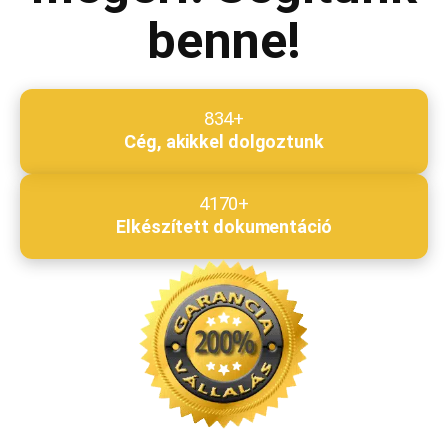
benne!
834+
Cég, akikkel dolgoztunk
4170+
Elkészített dokumentáció