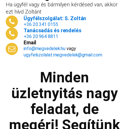
dokumentációk, engedélyek árából így végül
Ha ügyfél vagy és bármilyen kérdésed van, akkor
is, ha nyitsz valamit, a konzultáció díjmentes.
ezt hívd Zoltánt
Telefonszám
*
Ügyfélszolgálat: S. Zoltán
+36 20 341 0155
Tanácsadás és rendelés
+36 20 964 8811
Email
Email cím
*
info@megvedelek.hu
vagy
ugyfelszolalat.megvedelek@gmail.com
Minden
Megjegyzés
*
üzletnyitás nagy
feladat, de
Beküldés
megéri! Segítünk