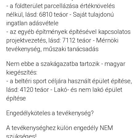
- a földterület parcellázása értéknövelés
nélkül, lásd: 6810 teáor - Saját tulajdonú
ingatlan adásvétele
- az egyéb építmények építésével kapcsolatos
projektvezetés, lásd: 7112 teáor - Mérnöki
tevékenység, műszaki tanácsadás
Nem ebbe a szakágazatba tartozik - magyar
kiegészítés:
- a beltéri sport céljára használt épület építése,
lásd: 4120 teáor - Lakó- és nem lakó épület
építése
Engedélyköteles a tevékenység?
A tevékenységhez külön engedély NEM
szükséges!