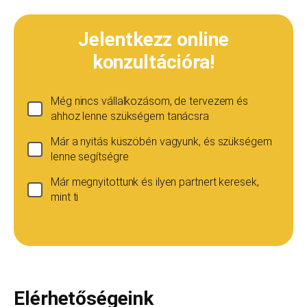
Jelentkezz online
konzultációra!
Még nincs vállalkozásom, de tervezem és
ahhoz lenne szükségem tanácsra
Már a nyitás küszöbén vagyunk, és szükségem
lenne segítségre
Már megnyitottunk és ilyen partnert keresek,
mint ti
Ha még nincs vállalkozásod...
Ez esetben is szívesen adunk tanácsot, de ez
esetben a konzultáció díja 20 000
Teljes név
*
forint+áfa.Amennyiben viszont később nyitsz
vállalkozást, ezt az összeget le tudjuk vonni a
Elérhetőségeink