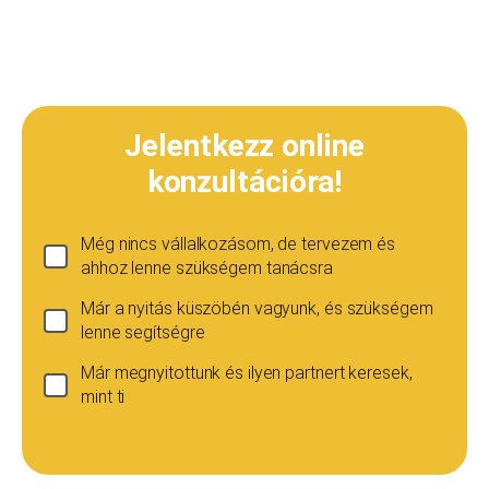
Jelentkezz online
konzultációra!
Még nincs vállalkozásom, de tervezem és
ahhoz lenne szükségem tanácsra
Már a nyitás küszöbén vagyunk, és szükségem
lenne segítségre
Már megnyitottunk és ilyen partnert keresek,
mint ti
Ha még nincs vállalkozásod...
Ez esetben is szívesen adunk tanácsot, de ez