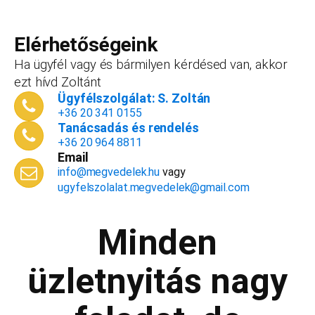
esetben a konzultáció díja 20 000
Teljes név
*
forint+áfa.Amennyiben viszont később nyitsz
vállalkozást, ezt az összeget le tudjuk vonni a
Elérhetőségeink
dokumentációk, engedélyek árából így végül
Ha ügyfél vagy és bármilyen kérdésed van, akkor
is, ha nyitsz valamit, a konzultáció díjmentes.
ezt hívd Zoltánt
Telefonszám
*
Ügyfélszolgálat: S. Zoltán
+36 20 341 0155
Tanácsadás és rendelés
+36 20 964 8811
Email
Email cím
*
info@megvedelek.hu
vagy
ugyfelszolalat.megvedelek@gmail.com
Minden
Megjegyzés
*
üzletnyitás nagy