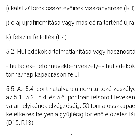
i) katalizátorok összetevőinek visszanyerése (R8)
j) olaj újrafinomítása vagy más célra történő újr
k) felszíni feltöltés (D4).
5.2. Hulladékok ártalmatlanítása vagy hasznosít
- hulladékégető művekben veszélyes hulladékok
tonna/nap kapacitáson felül.
5.5. Az 5.4. pont hatálya alá nem tartozó veszély
az 5.1., 5.2., 5.4. és 5.6. pontban felsorolt tevék
valamelyikének elvégzéséig, 50 tonna összkapaci
keletkezés helyén a gyűjtésig történő előzetes tá
(D15, R13).