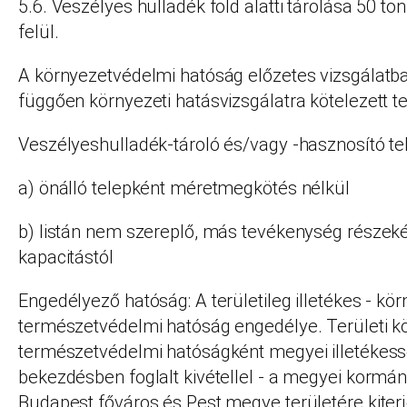
5.6. Veszélyes hulladék föld alatti tárolása 50 t
felül.
A környezetvédelmi hatóság előzetes vizsgálatba
függően környezeti hatásvizsgálatra kötelezett 
Veszélyeshulladék-tároló és/vagy -hasznosító te
a) önálló telepként méretmegkötés nélkül
b) listán nem szereplő, más tevékenység részeké
kapacitástól
Engedélyező hatóság: A területileg illetékes - kö
természetvédelmi hatóság engedélye. Területi k
természetvédelmi hatóságként megyei illetékess
bekezdésben foglalt kivétellel - a megyei kormány
Budapest főváros és Pest megye területére kiterj