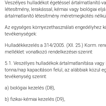
Veszélyes hulladékot égetéssel ártalmatlanító v
létesítmény, lerakással, kémiai vagy biológiai elj
ártalmatlanító létesítmény méretmegkötés nélkü
Az egységes környezethasználati engedélyhez kö
tevékenységek:
Hulladékkezelés a 314/2005. (XII. 25.) Korm. re
melléklet: vonatkozó rendelkezései szerint:
5.1. Veszélyes hulladékok ártalmatlanítása vagy
tonna/nap kapacitáson felül, az alábbiak közül e
tevékenység szerint:
a) biológiai kezelés (D8),
b) fizikai-kémiai kezelés (D9),