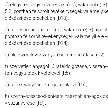
c) elegyítés vagy keverés az a)-b), valamint d)-k
5.2. pontban felsorolt tevékenységek valamelyi
előkészítése érdekében (D13),
d) újracsomagolás az a)-c), valamint e)-k) alpont
pontban felsorolt tevékenységek valamelyike el
előkészítése érdekében (D14),
e) oldószerek visszanyerése, regenerálása (R2),
f) szervetlen anyagok újrafeldolgozása, visszan
fémvegyületek kivételével (R5),
g) savak vagy lúgok regenerálása (R6),
h) szennyezéscsökkentésre használt anyagok ös
visszanyerése (R7),