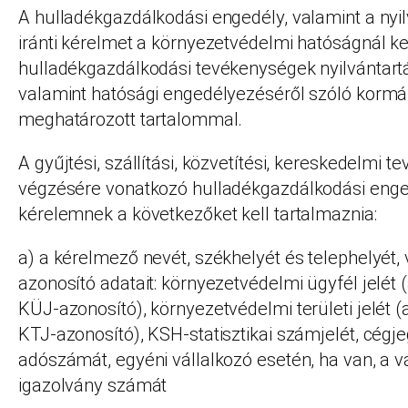
A hulladékgazdálkodási engedély, valamint a nyil
iránti kérelmet a környezetvédelmi hatóságnál kel
hulladékgazdálkodási tevékenységek nyilvántartá
valamint hatósági engedélyezéséről szóló korm
meghatározott tartalommal.
A gyűjtési, szállítási, közvetítési, kereskedelmi 
végzésére vonatkozó hulladékgazdálkodási enged
kérelemnek a következőket kell tartalmaznia:
a) a kérelmező nevét, székhelyét és telephelyét, v
azonosító adatait: környezetvédelmi ügyfél jelét 
KÜJ-azonosító), környezetvédelmi területi jelét (
KTJ-azonosító), KSH-statisztikai számjelét, cég
adószámát, egyéni vállalkozó esetén, ha van, a vá
igazolvány számát