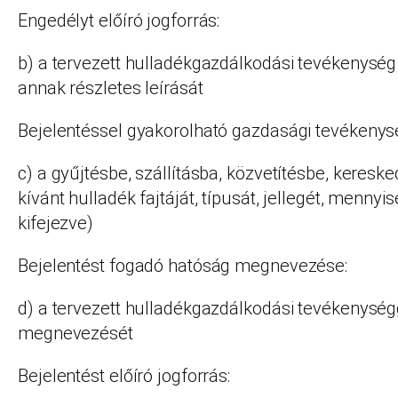
Engedélyt előíró jogforrás:
b) a tervezett hulladékgazdálkodási tevékenysé
annak részletes leírását
Bejelentéssel gyakorolható gazdasági tevékeny
c) a gyűjtésbe, szállításba, közvetítésbe, keres
kívánt hulladék fajtáját, típusát, jellegét, menny
kifejezve)
Bejelentést fogadó hatóság megnevezése:
d) a tervezett hulladékgazdálkodási tevékenységge
megnevezését
Bejelentést előíró jogforrás: