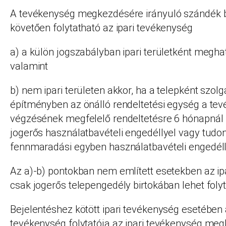
A tevékenység megkezdésére irányuló szándék b
követően folytatható az ipari tevékenység
a) a külön jogszabályban ipari területként meghat
valamint
b) nem ipari területen akkor, ha a telepként szol
építményben az önálló rendeltetési egység a te
végzésének megfelelő rendeltetésre 6 hónapnál
jogerős használatbavételi engedéllyel vagy tudomá
fennmaradási egyben használatbavételi engedéll
Az a)-b) pontokban nem említett esetekben az ip
csak jogerős telepengedély birtokában lehet folyt
Bejelentéshez kötött ipari tevékenység esetében a
tevékenység folytatója az ipari tevékenység me