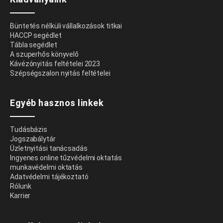
Büntetés nélküli vállalkozások titkai
HACCP segédlet
Tábla segédlet
A szuperhős könyvelő
Kávézónyitás feltételei 2023
Szépségszalon nyitás feltételei
Egyéb hasznos linkek
Tudásbázis
Jogszabálytár
Üzletnyitási tanácsadás
Ingyenes online tűzvédelmi oktatás
munkavédelmi oktatás
Adatvédelmi tájékoztató
Rólunk
Karrier