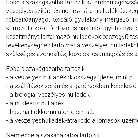
Ebbe a szakágazatba tartozik az emberi egészsé
veszélyes szilárd és nem szilárd hulladék összeg
robbanóanyagot, oxidáló, gyúlékony, mérgező, irrit
korróziót okozó, fertőző és hasonló egyéb anyagot
készítményt tartalmazó hulladékok összegyűjtés
tevékenységhez tartozhat a veszélyes hulladékok
szükséges azonosítás, kezelés, csomagolás és c
Ebbe a szakágazatba tartozik:
- a veszélyes hulladékok összegyűjtése, mint pl.
- a szállítások során és a garázsokban keletkező 
- a biológiai veszélyes hulladék
- a nukleáris hulladék
- használt akkumulátor, elem stb.
- a veszélyeshulladék-átrakodó állomások üzem
Nem ebbe a szakágazatba tartozik: