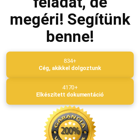
feladat, de
Beküldés
megéri! Segítünk
benne!
834+
Cég, akikkel dolgoztunk
4170+
Elkészített dokumentáció