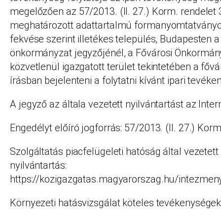
megelőzően az 57/2013. (II. 27.) Korm. rendelet 
meghatározott adattartalmú formanyomtatványon
fekvése szerint illetékes település, Budapesten a 
önkormányzat jegyzőjénél, a Fővárosi Önkormány
közvetlenül igazgatott terület tekintetében a fővá
írásban bejelenteni a folytatni kívánt ipari tevéke
A jegyző az általa vezetett nyilvántartást az Inte
Engedélyt előíró jogforrás: 57/2013. (II. 27.) Korm
Szolgáltatás piacfelügeleti hatóság által vezetett
nyilvántartás:
https://kozigazgatas.magyarorszag.hu/intezme
Környezeti hatásvizsgálat köteles tevékenységek