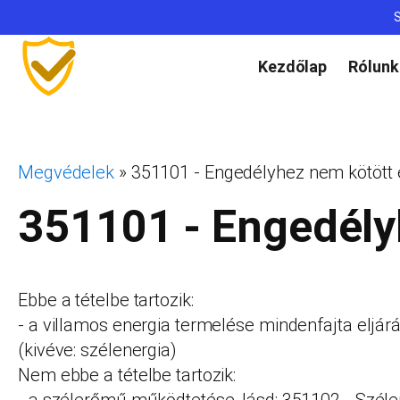
S
Kezdőlap
Rólunk
Megvédelek
»
351101 - Engedélyhez nem kötöt
351101 - Engedély
Ebbe a tételbe tartozik:
- a villamos energia termelése mindenfajta eljárá
(kivéve: szélenergia)
Nem ebbe a tételbe tartozik: