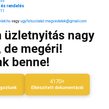
155
és rendelés
811
lek.hu
vagy
ugyfelszolalat.megvedelek@gmail.com
 üzletnyitás nagy
, de megéri!
nk benne!
4170+
lgoztunk
Elkészített dokumentáció