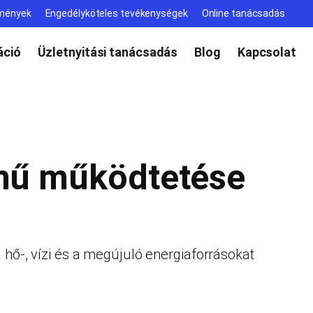
lmények
Engedélyköteles tevékenységek
Online tanácsadás
ció
Üzletnyitási tanácsadás
Blog
Kapcsolat
őmű működtetése
 hő-, vízi és a megújuló energiaforrásokat