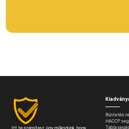
Kiadvány
Büntetés nél
HACCP seg
Tábla segé
Itt te számítasz, úgy működünk, hogy