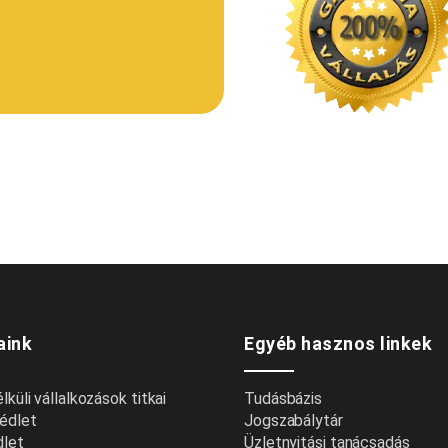
aink
Egyéb hasznos linkek
küli vállalkozások titkai
Tudásbázis
édlet
Jogszabálytár
dlet
Üzletnyitási tanácsadás