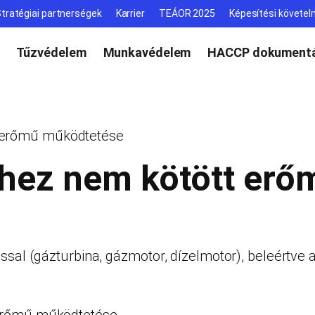
tratégiai partnerségek
Karrier
TEÁOR 2025
Képesítési követe
Tűzvédelem
Munkavédelem
HACCP dokumentá
t erőmű működtetése
hez nem kötött er
ssal (gázturbina, gázmotor, dízelmotor), beleértve a