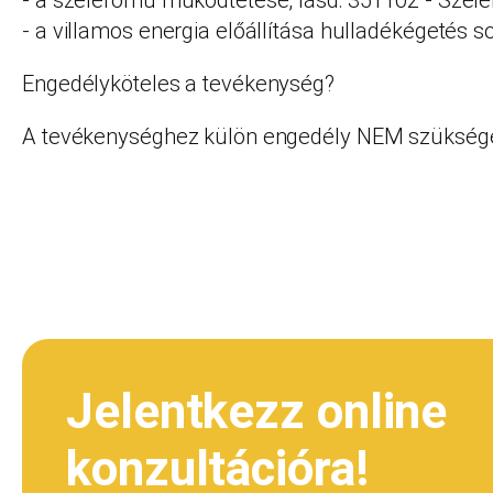
- a szélerőmű működtetése, lásd: 351102 - Szé
- a villamos energia előállítása hulladékégetés 
Engedélyköteles a tevékenység?
A tevékenységhez külön engedély NEM szüksége
Jelentkezz online
konzultációra!