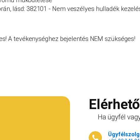
lerőmű működtetése
során, lásd: 382101 - Nem veszélyes hulladék kezelé
s! A tevékenységhez bejelentés NEM szükséges!
Elérhet
Ha ügyfél vagy
Ügyfélszolgá