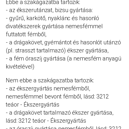
Ebbe a szakágazatba tartozik:
- az ékszerutánzat, bizsu gyártása:
- gyűrű, karkötő, nyaklánc és hasonló
divatékszerek gyártása nemesfémmel
futtatott fémből,
- a drágakövet, gyémántot és hasonlót utánzó
(pl. strasszt tartalmazó) ékszer gyártása,
- a fém óraszíj gyártása (a nemesfém anyagú
kivételével)
Nem ebbe a szakágazatba tartozik:
- az ékszergyártás nemesfémből,
nemesfémmel bevont fémből, lásd: 3212
teáor - Ékszergyártás
- a drágakövet tartalmazó ékszer gyártása,
lásd: 3212 teáor - Ékszergyártás
- az óraszíj gyártása nemesfémből, lásd: 3212