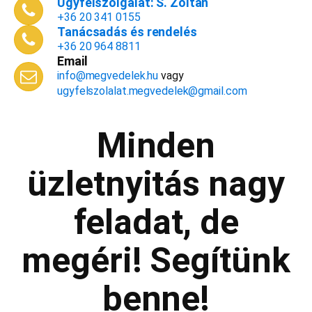
Ügyfélszolgálat: S. Zoltán
+36 20 341 0155
Tanácsadás és rendelés
+36 20 964 8811
Email
Email cím
*
info@megvedelek.hu
vagy
ugyfelszolalat.megvedelek@gmail.com
Minden
Megjegyzés
*
üzletnyitás nagy
feladat, de
Beküldés
megéri! Segítünk
benne!