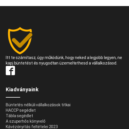
Itt te számítasz, úgy működünk, hogy neked a legjobb legyen, ne
kapj büntetést és nyugodtan üzemeltethesd a vállalkozásod.
Kiadványaink
Büntetés nélküli vállalkozások titkai
HACCP segédlet
Tábla segédlet
A szuperhős könyvelő
Kávézónyitás feltételei 2023