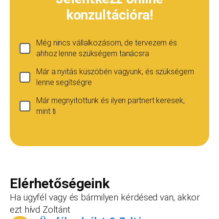
konzultációra!
Még nincs vállalkozásom, de tervezem és
ahhoz lenne szükségem tanácsra
Már a nyitás küszöbén vagyunk, és szükségem
lenne segítségre
Már megnyitottunk és ilyen partnert keresek,
mint ti
Ha még nincs vállalkozásod...
Ez esetben is szívesen adunk tanácsot, de ez
esetben a konzultáció díja 20 000
Teljes név
*
forint+áfa.Amennyiben viszont később nyitsz
vállalkozást, ezt az összeget le tudjuk vonni a
Elérhetőségeink
dokumentációk, engedélyek árából így végül
Ha ügyfél vagy és bármilyen kérdésed van, akkor
is, ha nyitsz valamit, a konzultáció díjmentes.
ezt hívd Zoltánt
Telefonszám
*