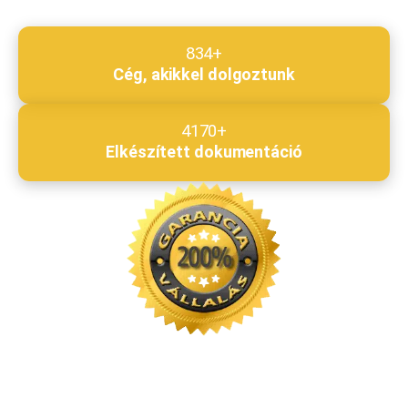
834+
Cég, akikkel dolgoztunk
4170+
Elkészített dokumentáció