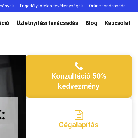
lmények
Engedélyköteles tevékenységek
Online tanácsadás
ció
Üzletnyitási tanácsadás
Blog
Kapcsolat
Konzultáció 50%
kedvezmény
Cégalapítás