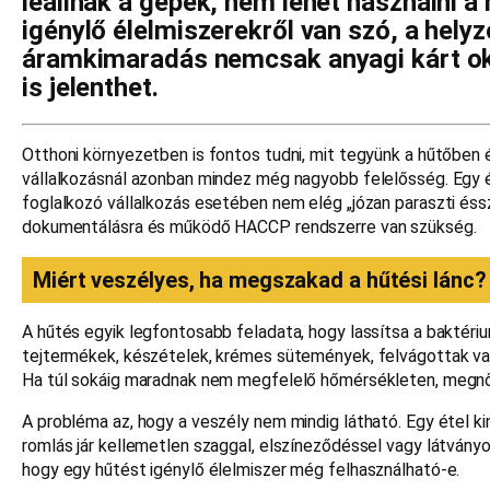
leállnak a gépek, nem lehet használni 
igénylő élelmiszerekről van szó, a hely
áramkimaradás nemcsak anyagi kárt ok
is jelenthet.
Otthoni környezetben is fontos tudni, mit tegyünk a hűtőben 
vállalkozásnál azonban mindez még nagyobb felelősség. Egy é
foglalkozó vállalkozás esetében nem elég „józan paraszti éssz
dokumentálásra és működő HACCP rendszerre van szükség.
Miért veszélyes, ha megszakad a hűtési lánc?
A hűtés egyik legfontosabb feladata, hogy lassítsa a baktéri
tejtermékek, készételek, krémes sütemények, felvágottak v
Ha túl sokáig maradnak nem megfelelő hőmérsékleten, megn
A probléma az, hogy a veszély nem mindig látható. Egy étel
romlás jár kellemetlen szaggal, elszíneződéssel vagy látványo
hogy egy hűtést igénylő élelmiszer még felhasználható-e.