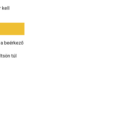
 kell
y a beérkező
ltsön túl