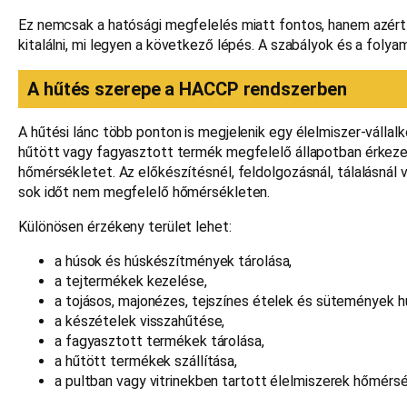
Ez nemcsak a hatósági megfelelés miatt fontos, hanem azért 
kitalálni, mi legyen a következő lépés. A szabályok és a folya
A hűtés szerepe a HACCP rendszerben
A hűtési lánc több ponton is megjelenik egy élelmiszer-válla
hűtött vagy fagyasztott termék megfelelő állapotban érkezett
hőmérsékletet. Az előkészítésnél, feldolgozásnál, tálalásnál va
sok időt nem megfelelő hőmérsékleten.
Különösen érzékeny terület lehet:
a húsok és húskészítmények tárolása,
a tejtermékek kezelése,
a tojásos, majonézes, tejszínes ételek és sütemények h
a készételek visszahűtése,
a fagyasztott termékek tárolása,
a hűtött termékek szállítása,
a pultban vagy vitrinekben tartott élelmiszerek hőmérsé