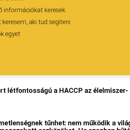
ő információkat keresek
keresem, aki tud segíteni
k egyet
ért létfontosságú a HACCP az élelmiszer-
metlenségnek tűnhet: nem működik a világ