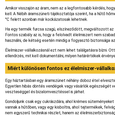
Amikor visszajön az áram, nem az a legfontosabb kérdés, hogy 
kell. A Nébih áramszüneti tájékoztatója szerint, ha a hűtő hő
°C felett azonban már kockázatosak lehetnek.
Ha egy termék furcsa szagú, elszíneződött, megváltozott az áll
Fontos szabály az is, hogy a felolvadt élelmiszert nem szabad
használni, de kétség esetén mindig a fogyasztó biztonsága az
Élelmiszer-vállalkozásnál ezt nem lehet találgatásra bízni. Ott
ellenőrzés, mit kell dokumentálni, milyen határértékek érvénye
Miért különösen fontos ez élelmiszer-vállalk
Egy háztartásban egy áramszünet néhány doboz étel elvesztésé
Egyetlen hibás döntés vendégek vagy vásárlók egészségét ve
veszteséggel és bizalomvesztéssel is járhat.
Gondoljunk csak egy cukrászdára, ahol krémes süteményeket t
vannak a hűtőben, vagy egy kisboltra, ahol tejtermékek, felvágo
nem egyszerű technikai részlet, hanem az élelmiszerbiztonság 