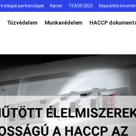
tratégiai partnerségek
Karrier
TEÁOR 2025
Képesítési követe
Tűzvédelem
Munkavédelem
HACCP dokumentá