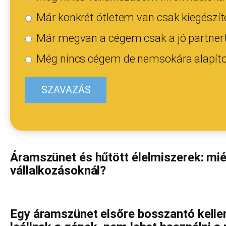
Már konkrét ötletem van csak kiegészít
Már megvan a cégem csak a jó partnert 
Még nincs cégem de nemsokára alapíto
Áramszünet és hűtött élelmiszerek: mi
vállalkozásoknál?
Egy áramszünet elsőre bosszantó kelle