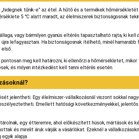
„hidegnek tűnik-e” az étel. A hűtő és a termékek hőmérsékletét 
mérséklete 5 °C alatt maradt, az élelmiszerek biztonságosnak teki
aga, vagy bármilyen gyanús eltérés tapasztalható rajta, ki kell d
 újra lefagyasztani. Ha biztonságosnak ítélhető, minél hamarabb f
 első.
 pontosan meg kell határozni, ki ellenőrzi a hőmérsékletet, mikor 
sek, és milyen intézkedést kell tenni eltérés esetén.
ozásoknál?
t jelentheti. Egy élelmiszer-vállalkozásnál viszont sokkal nagy
szélyeztetheti. Emellett hatósági következményekkel, jelentős
árolnak, egy étteremre, ahol előkészített húsok, mártások és k
ttak és mirelit áruk várják a vásárlókat. Ezeknél a vállalkozások
egyik alapja.