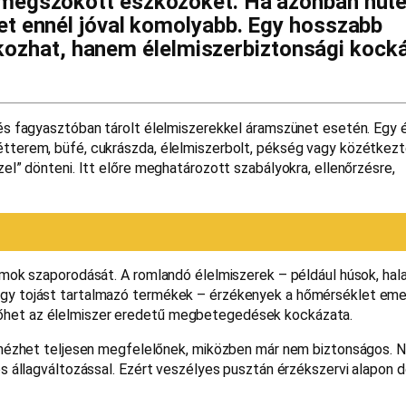
a megszokott eszközöket. Ha azonban hűt
zet ennél jóval komolyabb. Egy hosszabb
ozhat, hanem élelmiszerbiztonsági kock
és fagyasztóban tárolt élelmiszerekkel áramszünet esetén. Egy é
tterem, büfé, cukrászda, élelmiszerbolt, pékség vagy közétkez
el” dönteni. Itt előre meghatározott szabályokra, ellenőrzésre,
umok szaporodását. A romlandó élelmiszerek – például húsok, hala
agy tojást tartalmazó termékek – érzékenyek a hőmérséklet eme
őhet az élelmiszer eredetű megbetegedések kockázata.
 kinézhet teljesen megfelelőnek, miközben már nem biztonságos.
s állagváltozással. Ezért veszélyes pusztán érzékszervi alapon dö