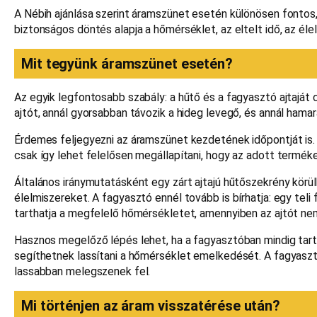
A Nébih ajánlása szerint áramszünet esetén különösen fontos
biztonságos döntés alapja a hőmérséklet, az eltelt idő, az élelm
Mit tegyünk áramszünet esetén?
Az egyik legfontosabb szabály: a hűtő és a fagyasztó ajtaját 
ajtót, annál gyorsabban távozik a hideg levegő, és annál ham
Érdemes feljegyezni az áramszünet kezdetének időpontját is. E
csak így lehet felelősen megállapítani, hogy az adott termék
Általános iránymutatásként egy zárt ajtajú hűtőszekrény körü
élelmiszereket. A fagyasztó ennél tovább is bírhatja: egy teli
tarthatja a megfelelő hőmérsékletet, amennyiben az ajtót nem
Hasznos megelőző lépés lehet, ha a fagyasztóban mindig tar
segíthetnek lassítani a hőmérséklet emelkedését. A fagyaszt
lassabban melegszenek fel.
Mi történjen az áram visszatérése után?