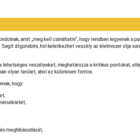
lnak, amit „meg kell csináltatni”, hogy rendben legyenek a pa
 Segít átgondolni, hol keletkezhet veszély az élelmiszer útja sor
a lehetséges veszélyeket, meghatározza a kritikus pontokat, ell
usan olyan terület, ahol ez különösen fontos.
nnak, hogy:
et,
őmérsékletét,
zés meghibásodását,