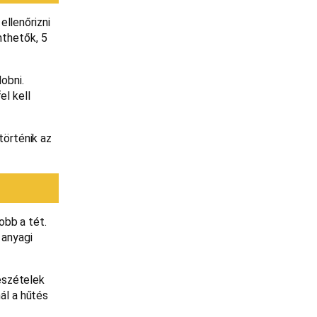
ellenőrizni
nthetők, 5
obni.
el kell
történik az
obb a tét.
 anyagi
észételek
nál a hűtés