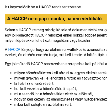
Itt kapcsolódik be a HACCP rendszer szerepe.
A HACCP nem papírmunka, hanem védőháló
Sokan a HACCP-re még mindig kötelező dokumentációként gondo
egy jól kialakított HACCP rendszer ennél sokkal többet jelent.
milyen lépésekkel lehet ezt megelőzni vagy kezelni.
A
HACCP
lényege, hogy az élelmiszer-vállalkozás azonosítsa 
ezeket, és eltérés esetén tudja, mit kell tennie. A hűtés tipik
Egy jól működő HACCP rendszerben szerepelnie kell például a
milyen hőmérsékleten kell tárolni az egyes élelmiszerek
milyen gyakran kell ellenőrizni a hűtők és fagyasztók h
ki felel az ellenőrzésért,
hol kell vezetni a hőmérsékleti naplót,
mi a teendő, ha a hőmérséklet eltér az előírttól,
hogyan kell kezelni az áramszünetet vagy hűtőberende
mikor kell selejtezni az élelmiszert.