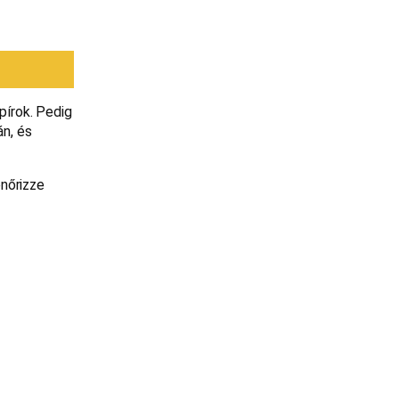
pírok. Pedig
án, és
enőrizze