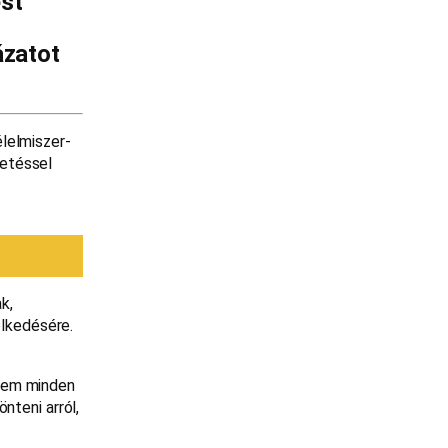
ést
ázatot
lelmiszer-
tetéssel
k,
lkedésére.
 Nem minden
nteni arról,