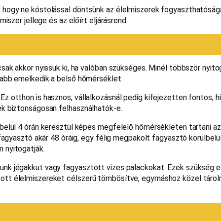
, hogy ne kóstolással döntsünk az élelmiszerek fogyaszthatóságá
iszer jellege és az előírt eljárásrend.
csak akkor nyissuk ki, ha valóban szükséges. Minél többször nyito
arabb emelkedik a belső hőmérséklet.
z otthon is hasznos, vállalkozásnál pedig kifejezetten fontos, h
ek biztonságosan felhasználhatók-e.
lbelül 4 órán keresztül képes megfelelő hőmérsékleten tartani az
 fagyasztó akár 48 óráig, egy félig megpakolt fagyasztó körülbelül
 nyitogatják.
tunk jégakkut vagy fagyasztott vizes palackokat. Ezek szükség 
ott élelmiszereket célszerű tömbösítve, egymáshoz közel tároln