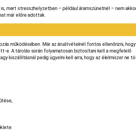
is, mert stresszhelyzetben – például áramszünetnél – nem akkor
mat már előre adottak.
lkozás működésében. Már az áruátvételnél fontos ellenőrizni, hog
-e. A tárolás során folyamatosan biztosítani kell a megfelelő
gy kiszállításnál pedig ügyelni kell arra, hogy az élelmiszer ne tö
űtése,
klete.