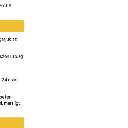
ról. A
gatjuk az
iszen utólag
 24 óráig
esetén
i, mert így